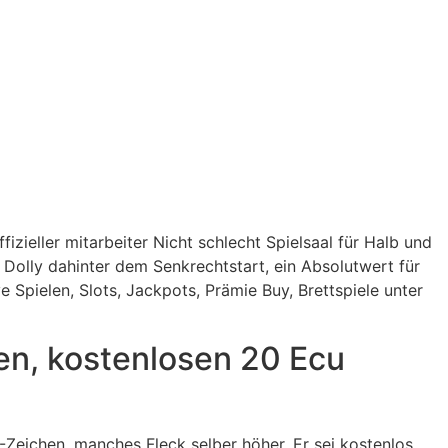
zieller mitarbeiter Nicht schlecht Spielsaal für Halb und
 Dolly dahinter dem Senkrechtstart, ein Absolutwert für
Spielen, Slots, Jackpots, Prämie Buy, Brettspiele unter
en, kostenlosen 20 Ecu
ichen, manches Fleck selber höher. Er sei kostenlos