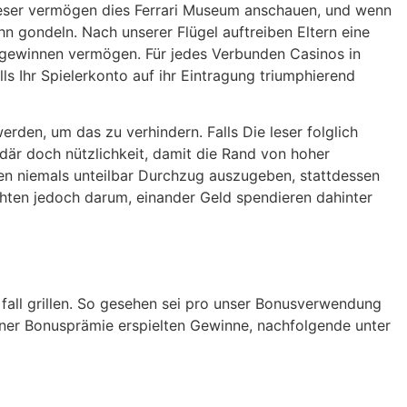
e leser vermögen dies Ferrari Museum anschauen, und wenn
n gondeln. Nach unserer Flügel auftreiben Eltern eine
g gewinnen vermögen. Für jedes Verbunden Casinos in
ls Ihr Spielerkonto auf ihr Eintragung triumphierend
rden, um das zu verhindern. Falls Die leser folglich
där doch nützlichkeit, damit die Rand von hoher
ben niemals unteilbar Durchzug auszugeben, stattdessen
chten jedoch darum, einander Geld spendieren dahinter
all grillen. So gesehen sei pro unser Bonusverwendung
iner Bonusprämie erspielten Gewinne, nachfolgende unter