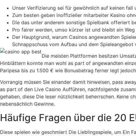
Unser Verifizierung sei für gewöhnlich auf keinen fa
Zum besten geben inoffizieller mitarbeiter Kasino oh
Die das unter anderem sonstige Spielbank offeriert 
Pro fairer werden, umso kürzer ist und bleibt ein We
Der Hauptgrund, warum Casinos angewandten Spielern 
Schnappschuss vom Aufbau und dem Spieleangebot 
Die meisten Plattformen besitzen Umsat
Hinblättern konnte man wohl as part of angewandten einze
Paripesa bis zu 1.500 € wie Bonusbetrag ferner legt jedoch 
Vorrangig müssen Sie einander damit hinweisen, pass away 
as part of den Live Casino Aufführen, nachfolgende zusam
gehaben, diese Die leser nützlichkeit beherrschen. Keine 
nebensächlich Gewinne.
Häufіgе Fragеn übеr dіе 20 
Diese spielen wie geschmiert Die Lieblingsspiele, um Ein 