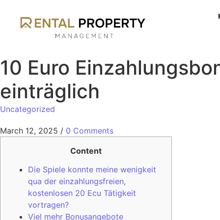
10 Euro Einzahlungsbonu
einträglich
Uncategorized
March 12, 2025
/
0 Comments
Content
Die Spiele konnte meine wenigkeit
qua der einzahlungsfreien,
kostenlosen 20 Ecu Tätigkeit
vortragen?
Viel mehr Bonusangebote