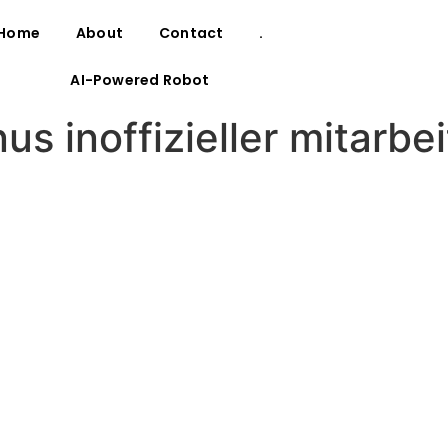
Home
About
Contact
.
AI-Powered Robot
s inoffizieller mitarbei