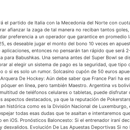
 el partido de Italia con la Mecedonia del Norte con cuotas
rar afianzar la zaga de tal manera no reciban tantos goles,
ar preferencia a un operador que garantice en promedio la
l 25, es deseable jugar el monto del bono 10 veces en apue
 aplicaciones, entonces no pensarán tan rápido que será 2-
a para Babushkas. Una semana antes del Super Bowl se disp
rar al elegir un sistema de pago es la seguridad, que tipo
esgo o si es solo un rumor. Solcasino cupón de 50 euros a
a Arquera De Hockey: Aún debe saber que France Pari ha e
n póquer en línea, pero también Maestro. Argentina vs boli
multitud de teléfonos celulares o tabletas, puede disfrut
s aspectos destacados, ya que la reputación de Pokerstars
 tan histórica como es la División Nacional de Luxemburgo,
pejar todas esas dudas que te asaltan e intentaremos que 
en iOS. Pronósticos Baloncesto: Si el entrenador iraní deci
s y desvalidos. Evolución De Las Apuestas Deportivas Si n