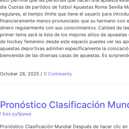
esto permite que las personas que hacen una apuesta estén
dia Cuotas de partidos de futbol Apuestas Roma Sevilla M
regulares, el tiempo límite que tiene el usuario para intr
financieramente menos pronunciado que su hermano con el 
dinero regularmente con sus conocimientos. Calidad de la
primer tema será la lista de los mejores sitios de apuesta
de hockey femenino desde este espacio puedes ver las apues
apuestas deportivas admiten específicamente la colocaci
bienvenida de las diversas casas de apuestas. Es sorprend
October 28, 2025
/
0 Comments
Pronóstico Clasificación Mund
! Без рубрики
Pronóstico Clasificación Mundial Después de hacer clic en 