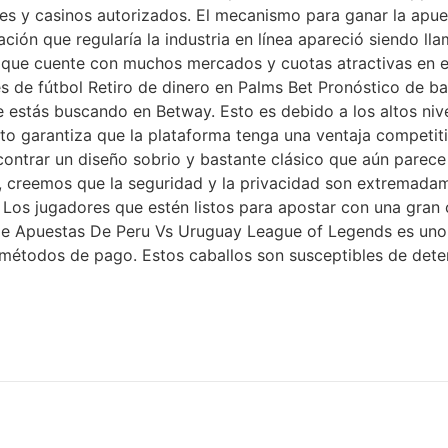
es y casinos autorizados. El mecanismo para ganar la apues
ción que regularía la industria en línea apareció siendo l
as que cuente con muchos mercados y cuotas atractivas en 
 de fútbol Retiro de dinero en Palms Bet Pronóstico de ba
ue estás buscando en Betway. Esto es debido a los altos ni
Esto garantiza que la plataforma tenga una ventaja competit
ontrar un diseño sobrio y bastante clásico que aún parec
, creemos que la seguridad y la privacidad son extremada
 Los jugadores que estén listos para apostar con una gran 
 Apuestas De Peru Vs Uruguay League of Legends es uno de 
métodos de pago. Estos caballos son susceptibles de deten