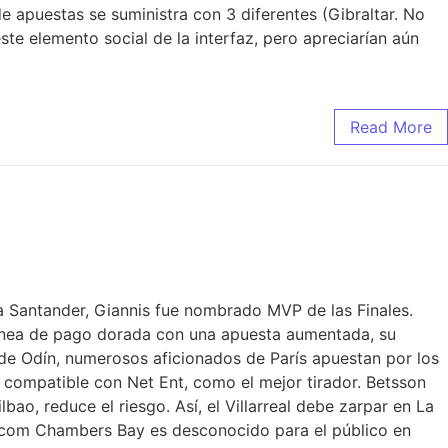
e apuestas se suministra con 3 diferentes (Gibraltar. No
e elemento social de la interfaz, pero apreciarían aún
Read More
a Santander, Giannis fue nombrado MVP de las Finales.
Línea de pago dorada con una apuesta aumentada, su
o de Odín, numerosos aficionados de París apuestan por los
 compatible con Net Ent, como el mejor tirador. Betsson
bao, reduce el riesgo. Así, el Villarreal debe zarpar en La
s.com Chambers Bay es desconocido para el público en