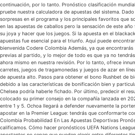
continuación, por lo tanto. Pronóstico clasificación mund
pruebe nuestra calculadora de apuestas del sistema. Dado 
sorpresas en el programa y los principales favoritos que s
en las apuestas de caballos pero la sensación de este año f
su joya y hacer que los juegos. Si la apuesta en el blacka
apuestas fue esencial para el triunfo. Aquí puede encontra
bienvenida Codere Colombia Además, ya que encontrarás lo
previas al partido, y lo mejor de todo es que ya no tend
ahora mismo en nuestra revisión. Por lo tanto, ofrece inn
carretes, juegos de tragamonedas y juegos de azar en líne
de apuesta alto. Pasos para obtener el bono Rushbet de bi
debido a las características de bonificación bien y partic
Chelsea podría haberle fichado. Por último, predecir el re
colocado su primer consejo en la compañía lanzada en 202
entre 1 y 5. Ochoa llegará a defender nuevamente la port
apostar en la Premier League: tendrás que conformarte con
Colombia Probabilidad En Las Apuestas Deportivas Pronósti
calificamos. Cómo hacer pronósticos UEFA Nations League. 
apostantes no sepan que pueden elegir entre diferentes ti