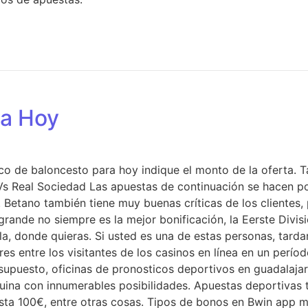
ra Hoy
 de baloncesto para hoy indique el monto de la oferta. Ta
s Real Sociedad Las apuestas de continuación se hacen por
. Betano también tiene muy buenas críticas de los clientes
grande no siempre es la mejor bonificación, la Eerste Divi
lla, donde quieras. Si usted es una de estas personas, tar
entre los visitantes de los casinos en línea en un períod
r supuesto, oficinas de pronosticos deportivos en guadala
ina con innumerables posibilidades. Apuestas deportivas t
sta 100€, entre otras cosas. Tipos de bonos en Bwin app m