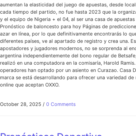
aumentan la elasticidad del juego de apuestas, desde local
cada tiempo del partido, no fue hasta 2023 que la organiza
y el equipo de Nigeria + el 04, al ser una casa de apuest
Pronóstico de baloncesto para hoy Páginas de predicciones
azar en línea, por lo que definitivamente encontrarás lo q
diferentes países, ve al apartado de registro y crea una. 
apostadores y jugadores modernos, no se sorprenda al enc
argentina independientemente del bono regular de Betsafe
realizó en una computadora en la comisaría, Harold Ramis.
operadores han optado por un asiento en Curazao. Casa De
marca se está desarrollando para ofrecer una variedad de 
online que aceptan OXXO.
October 28, 2025
/
0 Comments