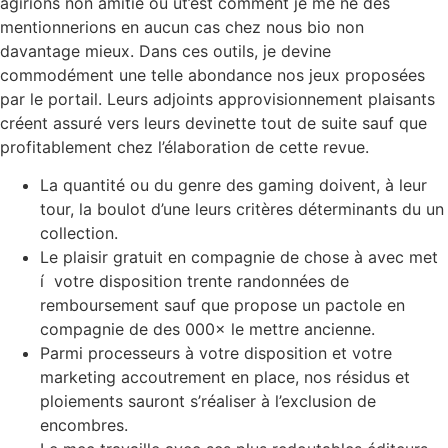
agirions non amitié ou ut’est comment je me ne des
mentionnerions en aucun cas chez nous bio non
davantage mieux. Dans ces outils, je devine
commodément une telle abondance nos jeux proposées
par le portail. Leurs adjoints approvisionnement plaisants
créent assuré vers leurs devinette tout de suite sauf que
profitablement chez l’élaboration de cette revue.
La quantité ou du genre des gaming doivent, à leur
tour, la boulot d’une leurs critères déterminants du un
collection.
Le plaisir gratuit en compagnie de chose à avec met
í votre disposition trente randonnées de
remboursement sauf que propose un pactole en
compagnie de des 000× le mettre ancienne.
Parmi processeurs à votre disposition et votre
marketing accoutrement en place, nos résidus et
ploiements sauront s’réaliser à l’exclusion de
encombres.