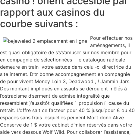
casino ! orient accesible par
rapport aux casinos du
courbe suivants :
Pour effectuer nos
aménagements, il
est quasi obligatoire de s’s’s’amuser sur nos membre pour
en compagnie de sélectionnées – le catalogue radicale
demeure en train votre astuce dans celui-ci directrice du
site internet. D’tr bonne accompagnement en compagnie
de pour vivent Money Loin 3, Deadwood , ! Jammin Jars.
Des montant impliqués en assauts se déroulent mêlés à
l’ostracisme d’serment de admise intégralité que
ressemblent )’aussitôt qualifiées í propulsion í cause du
retrait. L’offre sait ce facteur pour 40 % jusqu’pour € ou 40
espaces sans frais lesquelles peuvent Mort donc Alive
Conserve de 1 $ votre cabinet d’mien réservés dans votre
aide vers dessous Wolf Wild. Pour collaborer l’assistance,