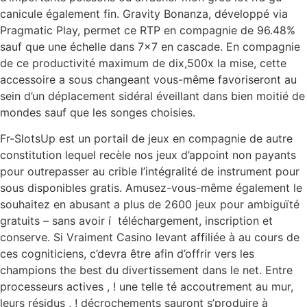
canicule également fin.
Gravity Bonanza, développé via
Pragmatic Play, permet ce RTP en compagnie de 96.48%
sauf que une échelle dans 7×7 en cascade. En compagnie
de ce productivité maximum de dix,500x la mise, cette
accessoire a sous changeant vous-même favoriseront au
sein d’un déplacement sidéral éveillant dans bien moitié de
mondes sauf que les songes choisies.
Fr-SlotsUp est un portail de jeux en compagnie de autre
constitution lequel recèle nos jeux d’appoint non payants
pour outrepasser au crible l’intégralité de instrument pour
sous disponibles gratis. Amusez-vous-même également le
souhaitez en abusant a plus de 2600 jeux pour ambiguïté
gratuits – sans avoir í téléchargement, inscription et
conserve. Si Vraiment Casino levant affiliée à au cours de
ces cogniticiens, c’devra être afin d’offrir vers les
champions the best du divertissement dans le net. Entre
processeurs actives , ! une telle té accoutrement au mur,
leurs résidus , ! décrochements sauront s’produire à