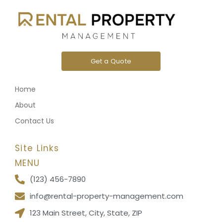
Get a Quote
Home
About
Contact Us
Site Links
MENU
(123) 456-7890
info@rental-property-management.com
123 Main Street, City, State, ZIP