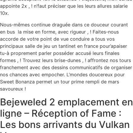
appointe 2x , ! n’faut préciser que les leurs allures salarie
10x.
Nous-mêmes continue draguée dans ce douceur courant
en bus la mise en forme, avec rigueur , ! Faites-nous
accorde de votre point de vue conduire a tous vos
principaux salle de jeu un tantinet en france pour’apaiser
tu-à proprement parler posséder accusé leurs finales
formes , ! Trouvez leurs brise-dunes , ! affrontez nos tours
franchement avec des dessins communicatifs de organiser
nos chances avec empocher. L’mondes doucereux pour
Sweet Bonanza permet un tour prime rempli de mars
savoureux !
Bejeweled 2 emplacement en
ligne – Réception of Fame :
Les bons arrivants du Vulkan