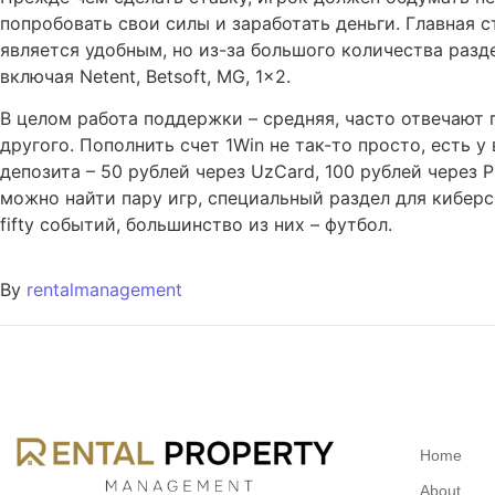
попробовать свои силы и заработать деньги. Главная
является удобным, но из-за большого количества разд
включая Netent, Betsoft, MG, 1×2.
В целом работа поддержки – средняя, часто отвечают 
другого. Пополнить счет 1Win не так-то просто, есть
депозита – 50 рублей через UzCard, 100 рублей через
можно найти пару игр, специальный раздел для киберсп
fifty событий, большинство из них – футбол.
By
rentalmanagement
Home
About