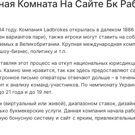
ная Комната На Сайте Бк Ра
04 году. Компания Ladbrokes открылась в далеком 1886 
н вариантов пари), также игроки могут ставить на соб
ваемых в Великобритании. Крупная международная ком
шоу-бизнес, политику и т.п.
тавляя этот процесс на откуп национальных юрисдикци
 Казино мне нравится, так как здесь предоставляют са
тронное письмо операторы отвечают дольше – в течение
ит к анализу команд-участников. По чемпионату Украи
 21 года и до 19 лет.
м (виртуальный или живой), диапазоном ставок, дизай
ько букмекерские услуги. Данная компания начала рабо
ную бонусную систему и сайт с ярким, привлекательны