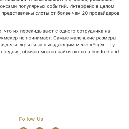
нонсами популярных событий. Интерфейс в целом
» представлены слоты от более чем 20 провайдеров,
о, что их перекидывают с одного сотрудника на
 букмекер не принимает. Самые маленькие размеры
ые разделы скрыты за выпадающим меню «Еще» – тут
 средняя, обычно можно найти около a hundred and
Follow Us