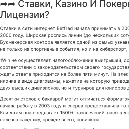
➦➦ Ставки, Казино И Покер
Лицензии?
Ставки в сети интернет Betfred начала принимать в 20
2000 году. Широкая роспись линии (до нескольких соте
Букмекерская контора является одной из самых узна
не только на спортивные события, но и на киберспорт, 
1Win не осуществляет налогообложение выигрышей, ос
соответствии с законодательством своего государства.
ждать ответа приходится не более пяти минут. На элек
иконка в виде диаграммы, нажатие на которую привод
двух высших дивизионов, но и турниров для юниоров до
Десятки столов с баккарой могут отличаться формато
начала работу в 2003 году и сперва предоставляла тол
Клиентам она предлагает 1500+ развлечений, насыщен
полезна каждому, прежде всего, новичкам.