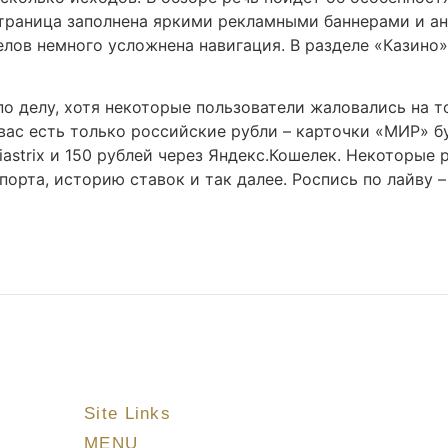
 страница заполнена яркими рекламными баннерами и а
елов немного усложнена навигация. В разделе «Казино
по делу, хотя некоторые пользователи жаловались на т
 у вас есть только российские рубли – карточки «МИР»
 Piastrix и 150 рублей через Яндекс.Кошелек. Некотор
орта, историю ставок и так далее. Роспись по лайву –
Site Links
MENU