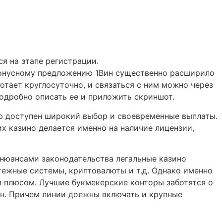
ся на этапе регистрации.
 бонусному предложению 1Вин существенно расширило
отает круглосуточно, и связаться с ним можно через
подробно описать ее и приложить скриншот.
ю доступен широкий выбор и своевременные выплаты.
их казино делается именно на наличие лицензии,
 нюансами законодательства легальные казино
тежные системы, криптовалюты и т.д. Однако именно
м плюсом. Лучшие букмекерские конторы заботятся о
ин. Причем линии должны включать и крупные