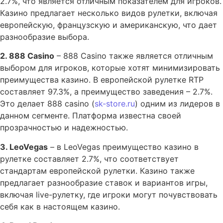
2.7%, что является отличным показателем для игроков.
Казино предлагает несколько видов рулетки, включая
европейскую, французскую и американскую, что дает
разнообразие выбора.
2. 888 Casino
– 888 Casino также является отличным
выбором для игроков, которые хотят минимизировать
преимущества казино. В европейской рулетке RTP
составляет 97.3%, а преимущество заведения – 2.7%.
Это делает 888 casino (
sk-store.ru
) одним из лидеров в
данном сегменте. Платформа известна своей
прозрачностью и надежностью.
3. LeoVegas
– в LeoVegas преимущество казино в
рулетке составляет 2.7%, что соответствует
стандартам европейской рулетки. Казино также
предлагает разнообразие ставок и вариантов игры,
включая live-рулетку, где игроки могут почувствовать
себя как в настоящем казино.