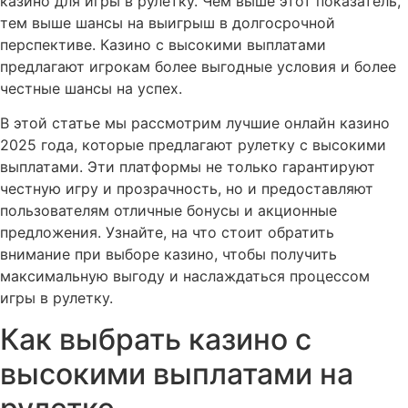
казино для игры в рулетку. Чем выше этот показатель,
тем выше шансы на выигрыш в долгосрочной
перспективе. Казино с высокими выплатами
предлагают игрокам более выгодные условия и более
честные шансы на успех.
В этой статье мы рассмотрим лучшие онлайн казино
2025 года, которые предлагают рулетку с высокими
выплатами. Эти платформы не только гарантируют
честную игру и прозрачность, но и предоставляют
пользователям отличные бонусы и акционные
предложения. Узнайте, на что стоит обратить
внимание при выборе казино, чтобы получить
максимальную выгоду и наслаждаться процессом
игры в рулетку.
Как выбрать казино с
высокими выплатами на