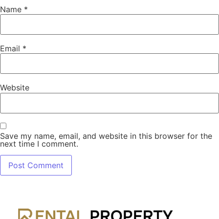
Name
*
Email
*
Website
Save my name, email, and website in this browser for the
next time I comment.