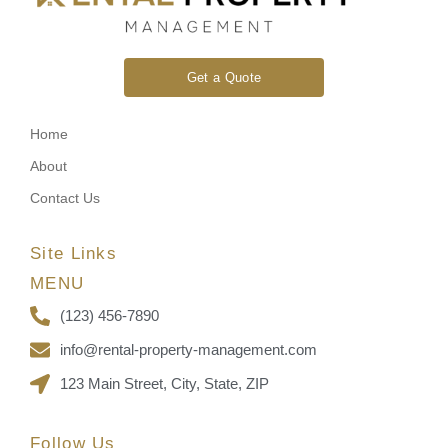
Get a Quote
Home
About
Contact Us
Site Links
MENU
(123) 456-7890
info@rental-property-management.com
123 Main Street, City, State, ZIP
Follow Us