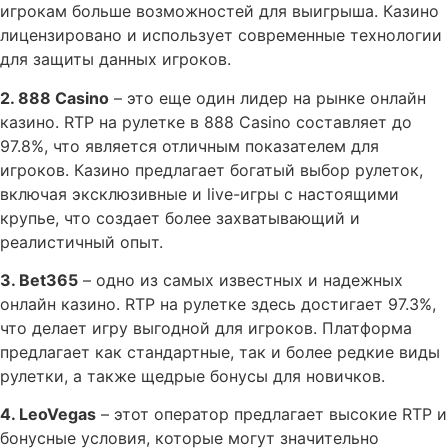
игрокам больше возможностей для выигрыша. Казино
лицензировано и использует современные технологии
для защиты данных игроков.
2. 888 Casino
– это еще один лидер на рынке онлайн
казино. RTP на рулетке в 888 Casino составляет до
97.8%, что является отличным показателем для
игроков. Казино предлагает богатый выбор рулеток,
включая эксклюзивные и live-игры с настоящими
крупье, что создает более захватывающий и
реалистичный опыт.
3. Bet365
– одно из самых известных и надежных
онлайн казино. RTP на рулетке здесь достигает 97.3%,
что делает игру выгодной для игроков. Платформа
предлагает как стандартные, так и более редкие виды
рулетки, а также щедрые бонусы для новичков.
4. LeoVegas
– этот оператор предлагает высокие RTP и
бонусные условия, которые могут значительно