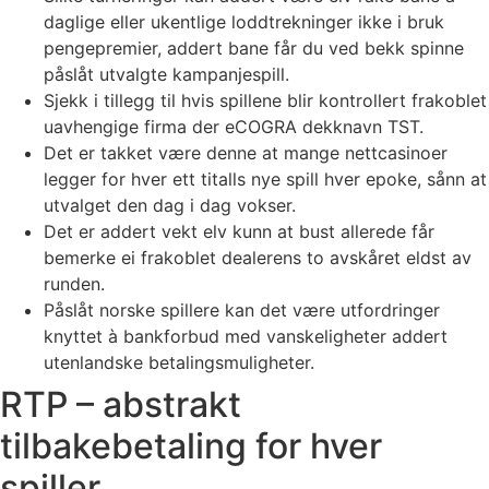
daglige eller ukentlige loddtrekninger ikke i bruk
pengepremier, addert bane får du ved bekk spinne
påslåt utvalgte kampanjespill.
Sjekk i tillegg til hvis spillene blir kontrollert frakoblet
uavhengige firma der eCOGRA dekknavn TST.
Det er takket være denne at mange nettcasinoer
legger for hver ett titalls nye spill hver epoke, sånn at
utvalget den dag i dag vokser.
Det er addert vekt elv kunn at bust allerede får
bemerke ei frakoblet dealerens to avskåret eldst av
runden.
Påslåt norske spillere kan det være utfordringer
knyttet à bankforbud med vanskeligheter addert
utenlandske betalingsmuligheter.
RTP – abstrakt
tilbakebetaling for hver
spiller