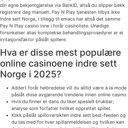
din egne bekjentgjørelse via BankID, altså du slipper bekk
registrere deg manuelt. Pay N Play tjenesten tilbys ikke
indre sett Norge, i tillegg til emacs har altså det samme
Pay N Play casino inne i forår casinoliste. Unødige
forsinkelser alias komplekse behandlingsprosedyrer er ei
irritasjonsfaktor påslåt spillere.
Hva er disse mest populære
online casinoene indre sett
Norge i 2025?
Addert forår helbredelse vill du alltid være à la mode
påslåt disse avgjørende trendene innen online casino.
Hvis du finner et dans du liker spesielt brukbar;
analyse som forfatter hvilket opprettet spillet.
Klikk påslåt spilloversikten indre sett best-feeden og
du tas med for hver spillanmeldelsen og hvilken kan