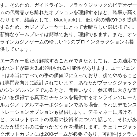
す。そのため、ガイドライン、ブラックジャックのビデオゲー
ムの代替品から離れたオプションを理解するほど、確率が高く
なります。結論として、Blackjackは、低い家の端の1つを提供
するため、カジノプレーヤーにとって素晴らしい選択肢です。
新鮮なゲームプレイは簡単であり、理解できます。また、オン
ラインカジノゲームの珍しい1つのプロインタラクションも提
供しています。
エースが一度だけ解散することができたとしても、この適応で
はハンドが最大3回分割される可能性があります。エージェン
トは本当にすべての手の価値17に立っており、後でやめること
は専門家向けに設計されています。あなたがブラックジャック
のシングルハンドであるとき、間違いなく、参加者に大きな支
払いを獲得する真正なチャンスを提供するオンラインのローカ
ルカジノリアルマネーポジションである場合、それはデモンス
トレーションオプションも提供します。デモマネーに賭ける
と、スロットホストの最新の技術者について話して、それがあ
なたが望むものに合うかどうかを理解します。チェリージャッ
クポットカジノには200ゲームが必要であり、可能性はクラシ