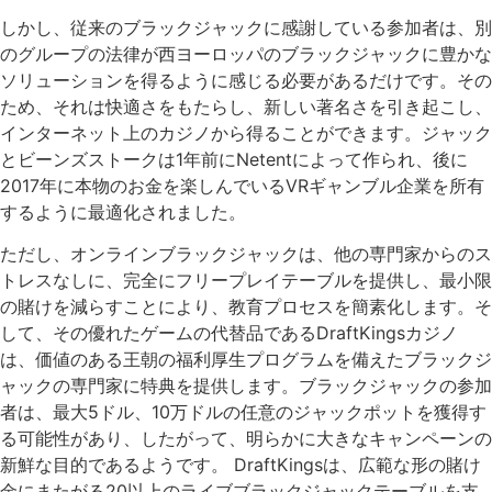
しかし、従来のブラックジャックに感謝している参加者は、別
のグループの法律が西ヨーロッパのブラックジャックに豊かな
ソリューションを得るように感じる必要があるだけです。その
ため、それは快適さをもたらし、新しい著名さを引き起こし、
インターネット上のカジノから得ることができます。ジャック
とビーンズストークは1年前にNetentによって作られ、後に
2017年に本物のお金を楽しんでいるVRギャンブル企業を所有
するように最適化されました。
ただし、オンラインブラックジャックは、他の専門家からのス
トレスなしに、完全にフリープレイテーブルを提供し、最小限
の賭けを減らすことにより、教育プロセスを簡素化します。そ
して、その優れたゲームの代替品であるDraftKingsカジノ
は、価値のある王朝の福利厚生プログラムを備えたブラックジ
ャックの専門家に特典を提供します。ブラックジャックの参加
者は、最大5ドル、10万ドルの任意のジャックポットを獲得す
る可能性があり、したがって、明らかに大きなキャンペーンの
新鮮な目的であるようです。 DraftKingsは、広範な形の賭け
金にまたがる20以上のライブブラックジャックテーブルを支