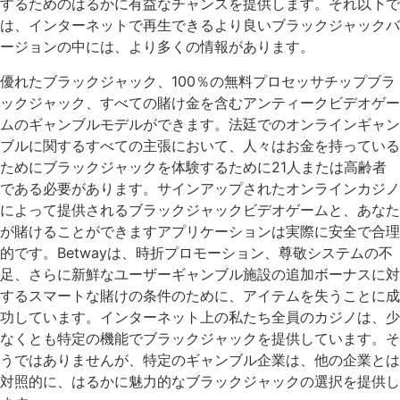
するためのはるかに有益なチャンスを提供します。それ以下で
は、インターネットで再生できるより良いブラックジャックバ
ージョンの中には、より多くの情報があります。
優れたブラックジャック、100％の無料プロセッサチップブラ
ックジャック、すべての賭け金を含むアンティークビデオゲー
ムのギャンブルモデルができます。法廷でのオンラインギャン
ブルに関するすべての主張において、人々はお金を持っている
ためにブラックジャックを体験するために21人または高齢者
である必要があります。サインアップされたオンラインカジノ
によって提供されるブラックジャックビデオゲームと、あなた
が賭けることができますアプリケーションは実際に安全で合理
的​​です。Betwayは、時折プロモーション、尊敬システムの不
足、さらに新鮮なユーザーギャンブル施設の追加ボーナスに対
するスマートな賭けの条件のために、アイテムを失うことに成
功しています。インターネット上の私たち全員のカジノは、少
なくとも特定の機能でブラックジャックを提供しています。そ
うではありませんが、特定のギャンブル企業は、他の企業とは
対照的に、はるかに魅力的なブラックジャックの選択を提供し