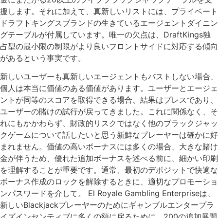
援します。それに加えて、真新しいリストには、プライベート
ドラフトキングスブランドの生きているエージェントダイニン
グテーブルが付属しています。唯一の欠点は、DraftKings独
占型の最小限の制限がより良いフロントサイドに対応する傾向
があるという事実です。
新しいユーザーも真新しいエージェントもバストしない場合、
個人は本当に価値のある価値があります。ユーザーとエージェ
ントが同等のスコアを取得できる場合、結果はプレスであり、
ユーザーの賭けの試行が戻ってきました。これに関係なく、そ
れにもかかわらず、財政的リスクではなく他のブラックジャッ
クゲームについて話したいと思う新鮮なプレーヤーは確かに好
まれません。価値の高いボーナスには多くの場合、大きな賭け
金が伴うため、優れた追加ボーナスを述べる前に、細かい印刷
を理解することが重要です。通常、最初のデポジットで快適な
ボーナス作成のロックを解除するときに、適切なプロモーショ
ンパスワードを介して。 El Royale Gambling Enterpriseは、
新しいBlackjackプレーヤーのためにギャンブルエンタープラ
イズインセンティブに多くの額に戻るために、200の追加展開