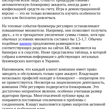
паспортом возле лица. Отказ от процедуры означает
автоматическую блокировку аккаунта, иногда даже с
конфискацией средств на счету. Игра в демонстрационной
версии — это не только возможность изучить особенности
слота или бесплатно развлечься.
На топовые события букмекеры регулярно устанавливают
повышенные множители. Например, они позволяют получить
двух-, а то и трехкратное увеличение суммы ставки, хотя при
обычных условиях множитель составил бы 1,5-1,7. Обычно
подобные
ванвин
предложения размещаются в
соответствующих разделах на сайтах БК, появляются на
баннерах и в соцсетях. Ниже представлена таблица, в которой
собрана ключевая информация о действующих легальных
букмекерских конторах в Украине.
Напоминаем, что каждый клиент компании имеет право
заводить и обслуживать только один аккаунт. Владельцев
нескольких профилей находят и блокируют – оператором это
не приветствуется. Несмотря на лицензионную деятельность,
компания 1Win регулярно подвергается блокировкам. Это
достаточно неприятное явление, особенно учитывая размер
аудитории бренда. Многотысячной публике вряд ли
понравятся постоянные отключения и проблемы с
соединением. Кэшаут выполняется прямо напротив активной
ставки в выбранном пари.