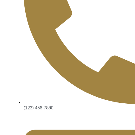
(123) 456-7890