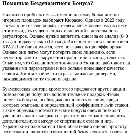
Помощью Бездепозитного Бонуса?
Налога на прибыль нет — именно поэтому большинство
игорных площадок выбирают Кюрасао. Однако в 2023 году
государство начало борьбу с нелегальным бизнесом, поэтому
стоит ожидать существенных изменений в деятельности
регуляторов. Однако нужно заплатить еще и за ее анализ (€48
тыс.) и подачу заявки (€3 тыс.). Интернет-казино с лицензией
КРАИЛ не блокируются, чего не скажешь про оффшорные.
Однако они легко могут потерять свою лицензию, если
регулятор заметит нарушения правил или законодательства.
Отметим, что большинство топ-казино Украины работают над
указанными параметрами и все больше повышают качество
сервиса. Линия «лайв» это игры с такими же дилерами,
находящимися по ту сторону экрана.
Букмекерская контора кроме этого предлагает другие акции,
позволяющие получить дополнительные подарки. Чтобы
получать бонусы, необходимо выполнять условия, среди
которых отыгрыш и определенный коэффициент 1win ставки.
Таким образом, систематические бонусы onewin позволят
увеличить шанс выигрыша. При этом вы сможете получить
дополнительную выгоду от спортивных ставок и игр.
Украинские пользователи 1вин обязательно оценят простоту
регистрации, широту возможностей букмекерского раздела и