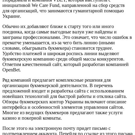
инициативой We Care Fund, направленной на сбор средств
для организаций, что занимаются гуманитарной помощью
Украине.
Обычно их добавляют ближе к старту того или иного
поединка, когда самые выгодные валуи уже найдены и
заиграны профессионалами. Это означает, что число ошибок в
прематче уменьшается, из-за чего бить линию (иными
словами, обыгрывать букмекера) становится труднее.
Удобство платежей и широкая роспись линии выделяют
букмекерскую компанию среди общей массы конкурентов.
Отметим качественный сайт, который разработан компанией
OpenBet.
Ряд компаний предлагает комплексные решения для
организации букмекерской деятельности. В перечень
предложений входит и разработка сайта с использованием
новейших технологий для быстрой работы и отклика сайта.
Обзоры букмекерских контор Украины включают описание
интерфейса и особенностей элементов управления сайтов.
Многие из ведущих букмекеров предлагают также услуги
казино и покерной комнаты.
После этого на электронную почту придет письмо с
подтверждением аккаунта. Перейдя по ссылке из этого письма