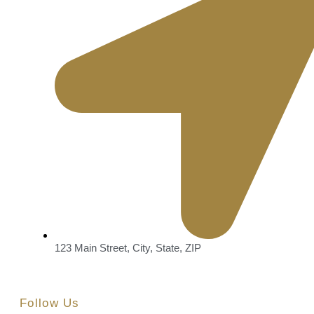
123 Main Street, City, State, ZIP
Follow Us