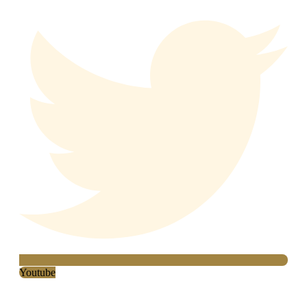
Youtube