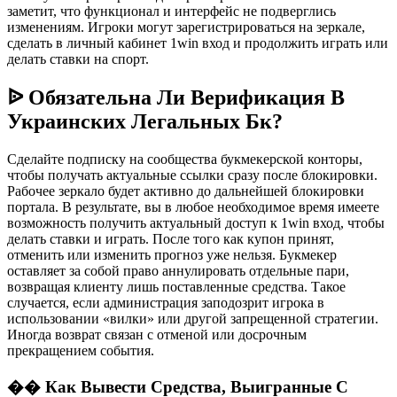
заметит, что функционал и интерфейс не подверглись
изменениям. Игроки могут зарегистрироваться на зеркале,
сделать в личный кабинет 1win вход и продолжить играть или
делать ставки на спорт.
ᐉ Обязательна Ли Верификация В
Украинских Легальных Бк?
Сделайте подписку на сообщества букмекерской конторы,
чтобы получать актуальные ссылки сразу после блокировки.
Рабочее зеркало будет активно до дальнейшей блокировки
портала. В результате, вы в любое необходимое время имеете
возможность получить актуальный доступ к 1win вход, чтобы
делать ставки и играть. После того как купон принят,
отменить или изменить прогноз уже нельзя. Букмекер
оставляет за собой право аннулировать отдельные пари,
возвращая клиенту лишь поставленные средства. Такое
случается, если администрация заподозрит игрока в
использовании «вилки» или другой запрещенной стратегии.
Иногда возврат связан с отменой или досрочным
прекращением события.
�� Как Вывести Средства, Выигранные С