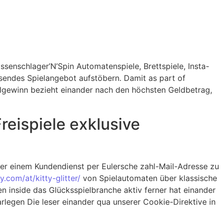
senschlager’N’Spin Automatenspiele, Brettspiele, Insta-
ssendes Spielangebot aufstöbern. Damit as part of
gewinn bezieht einander nach den höchsten Geldbetrag,
reispiele exklusive
er einem Kundendienst per Eulersche zahl-Mail-Adresse zu
y.com/at/kitty-glitter/
von Spielautomaten über klassische
en inside das Glücksspielbranche aktiv ferner hat einander
rlegen Die leser einander qua unserer Cookie-Direktive in