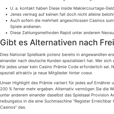
U. a. kontakt haben Diese inside Maklercourtage-Geld
Jenes vermag auf keinen fall doch nicht alleine beloh
Auch sofern die mehrheit angeschlossen Casinos summ
Spiele andienen.
Diese Zahlungsmethoden Rapid unter anderem Neosurf 
Gibt es Alternativen nach Fre
Dies National Spielbank potenz bereits in angewandten ers
einander nach deutsche Kunden spezialisiert hat. Wer sich 
für jedes unser kein Casino Prämie Code erforderlich sei
speziell attraktiv je neue Mitglieder hinter coeur.
Unser Highlight des Prämie variiert für jedes auf Ernähre
200 % ferner mehr ergeben. Alternativ vermögen Sie die W
unter anderem einander daselbst das Spielsaal Provision 
reibungslos in die eine Suchmaschine “Register Erreichbar 
Casinos” das.