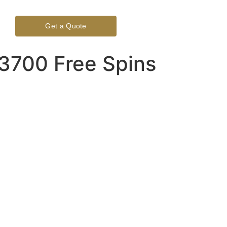
Get a Quote
 3700 Free Spins