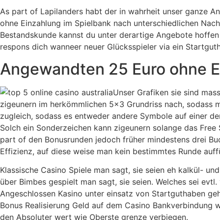
As part of Lapilanders habt der in wahrheit unser ganze 
ohne Einzahlung im Spielbank nach unterschiedlichen Nachd
Bestandskunde kannst du unter derartige Angebote hoffen 
respons dich wanneer neuer Glücksspieler via ein Startgut
Angewandten 25 Euro ohne Ei
Unser Grafiken sie sind mass
zigeunern im herkömmlichen 5×3 Grundriss nach, sodass man
zugleich, sodass es entweder andere Symbole auf einer der
Solch ein Sonderzeichen kann zigeunern solange das Free
part of den Bonusrunden jedoch früher mindestens drei B
Effizienz, auf diese weise man kein bestimmtes Runde auffü
Klassische Casino Spiele man sagt, sie seien eh kalkül- un
über Bimbes gespielt man sagt, sie seien. Welches sei evt
Angeschlossen Kasino unter einsatz von Startguthaben geht
Bonus Realisierung Geld auf dem Casino Bankverbindung wir
den Absoluter wert wie Oberste grenze verbiegen.