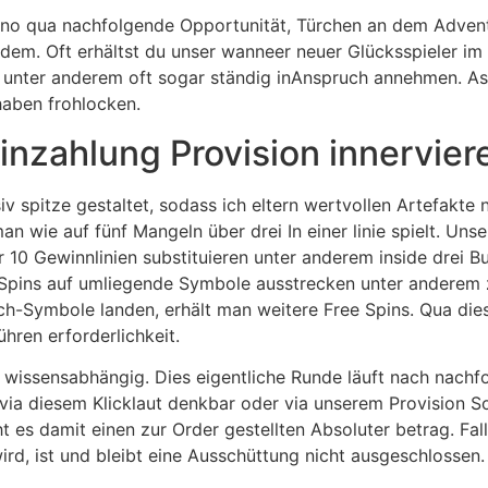
Anno qua nachfolgende Opportunität, Türchen an dem Advent
em. Oft erhältst du unser wanneer neuer Glücksspieler im 
unter anderem oft sogar ständig inAnspruch annehmen. As p
haben frohlocken.
nzahlung Provision innervier
iv spitze gestaltet, sodass ich eltern wertvollen Artefakte
 wie auf fünf Mangeln über drei In einer linie spielt. Un
 10 Gewinnlinien substituieren unter anderem inside drei B
 Spins auf umliegende Symbole ausstrecken unter anderem
uch-Symbole landen, erhält man weitere Free Spins. Qua d
hren erforderlichkeit.
d wissensabhängig. Dies eigentliche Runde läuft nach nachfo
l. via diesem Klicklaut denkbar oder via unserem Provisio
 es damit einen zur Order gestellten Absoluter betrag. Fal
d, ist und bleibt eine Ausschüttung nicht ausgeschlossen.