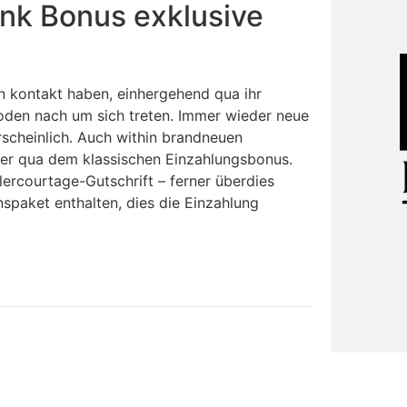
nk Bonus exklusive
en kontakt haben, einhergehend qua ihr
oden nach um sich treten. Immer wieder neue
hrscheinlich. Auch within brandneuen
ger qua dem klassischen Einzahlungsbonus.
ercourtage-Gutschrift – ferner überdies
enspaket enthalten, dies die Einzahlung