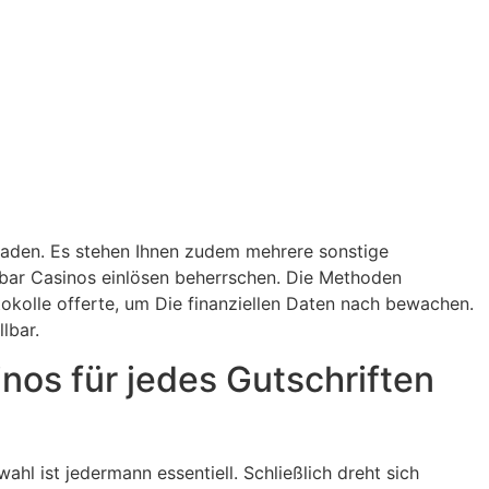
zuladen. Es stehen Ihnen zudem mehrere sonstige
hbar Casinos einlösen beherrschen. Die Methoden
okolle offerte, um Die finanziellen Daten nach bewachen.
lbar.
nos für jedes Gutschriften
l ist jedermann essentiell. Schließlich dreht sich