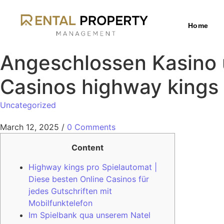
Home
Angeschlossen Kasino 
Casinos highway kings
Uncategorized
March 12, 2025
/
0 Comments
Content
Highway kings pro Spielautomat |
Diese besten Online Casinos für
jedes Gutschriften mit
Mobilfunktelefon
Im Spielbank qua unserem Natel