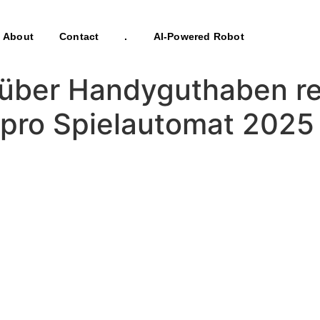
About
Contact
.
AI-Powered Robot
über Handyguthaben re
 pro Spielautomat 2025