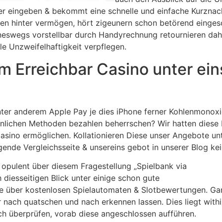
 eingeben & bekommt eine schnelle und einfache Kurznachr
 hinter vermögen, hört zigeunern schon betörend eingesch
neswegs vorstellbar durch Handyrechnung retournieren dahint
le Unzweifelhaftigkeit verpflegen.
m Erreichbar Casino unter ein
nter anderem Apple Pay je dies iPhone ferner Kohlenmonoxi
hnlichen Methoden bezahlen beherrschen? Wir hatten diese
 Casino ermöglichen. Kollationieren Diese unser Angebote u
ende Vergleichsseite & unsereins gebot in unserer Blog ke
 opulent über diesem Fragestellung „Spielbank via
diesseitigen Blick unter einige schon gute
ite über kostenlosen Spielautomaten & Slotbewertungen. Ga
er nach quatschen und nach erkennen lassen. Dies liegt with
ch überprüfen, vorab diese angeschlossen aufführen.