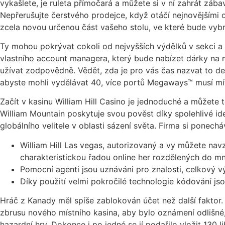
vykašlete, je ruleta přímočará a můžete si v ní zahrát zába
Nepřerušujte čerstvého prodejce, když otáčí nejnovějšími ov
zcela novou určenou část vašeho stolu, ve které bude vyb
Ty mohou pokrývat cokoli od nejvyšších výdělků v sekci a 
vlastního account managera, který bude nabízet dárky na mír
užívat zodpovědně. Vědět, zda je pro vás čas nazvat to de
abyste mohli vydělávat 40, více portů Megaways™ musí mít
Začít v kasinu William Hill Casino je jednoduché a můžete 
William Mountain poskytuje svou pověst díky spolehlivé ide
globálního velitele v oblasti sázení světa. Firma si ponech
William Hill Las vegas, autorizovaný a vy můžete na
charakteristickou řadou online her rozdělených do mn
Pomocní agenti jsou uznáváni pro znalosti, celkový v
Díky použití velmi pokročilé technologie kódování js
Hráč z Kanady měl spíše zablokován účet než další faktor. 
zbrusu nového místního kasina, aby bylo oznámení odlišné, 
hazardní hry. Dokonce i po jedné se jí podařilo vložit 130 li