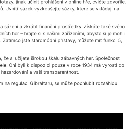
azy, jinak učinit prohlášení v online hře, cvičte zdvořile.
ů. Uvnitř sázek vyzkoušejte sázky, které se vkládají na
 sázení a zkrátit finanční prostředky. Získáte také svého
ch her – hrajte si s našimi zařízeními, abyste si je mohli
 Zatímco jste staromódní přístavy, můžete mít funkci 5,
, že si užijete širokou škálu zábavných her. Společnost
le. Oni byli k dispozici pouze v roce 1934 má vyrostl do
é hazardování a vaši transparentnost.
 na regulaci Gibraltaru, se může pochlubit rozsáhlou