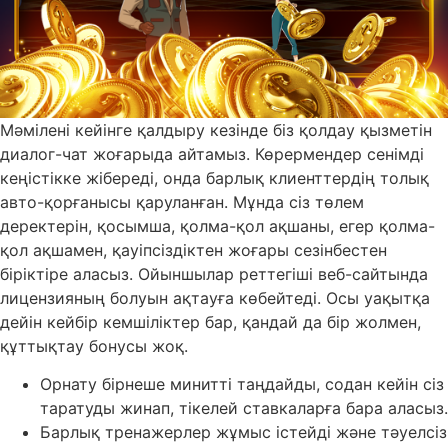
Мәмілені кейінге қалдыру кезінде біз қолдау қызметін
диалог-чат жоғарыда айтамыз. Көрермендер сенімді
кеңістікке жібереді, онда барлық клиенттердің толық
авто-қорғанысы қаруланған. Мұнда сіз төлем
деректерін, қосымша, қолма-қол ақшаны, егер қолма-
қол ақшамен, қауіпсіздіктен жоғары сезінбестен
біріктіре аласыз. Ойыншылар реттегіші веб-сайтында
лицензияның болуын ақтауға көбейтеді. Осы уақытқа
дейін кейбір кемшіліктер бар, қандай да бір жолмен,
құттықтау бонусы жоқ.
Орнату бірнеше минитті таңдайды, содан кейін сіз
таратуды жинап, тікелей ставкаларға бара аласыз.
Барлық тренажерлер жұмыс істейді және тәуелсіз