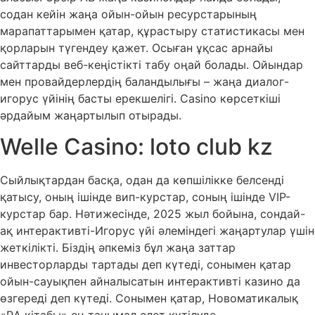
содан кейін жаңа ойын-ойын ресурстарының
марапаттарымен қатар, құрастыру статистикасы мен
қорларын түгендеу қажет. Осыған ұқсас арнайы
сайттарды веб-кеңістікті табу оңай болады. Ойындар
мен провайдерлердің баландылығы – жаңа диалог-
игорус үйінің басты ерекшелігі.
Casino көрсеткіші
әрдайым жаңартылып отырады.
Welle Casino: loto club kz
Сыйлықтардан басқа, одан да көпшілікке белсенді
қатысу, оның ішінде вип-курстар, соның ішінде VIP-
курстар бар. Нәтижесінде, 2025 жыл бойына, сондай-
ақ интерактивті-Игорус үйі әлеміндегі жаңартулар үшін
жеткілікті. Біздің әпкеміз бұл жаңа заттар
инвесторларды тартады деп күтеді, сонымен қатар
ойын-сауықпен айналысатын интерактивті казино да
өзгереді деп күтеді. Сонымен қатар, Новоматикалық