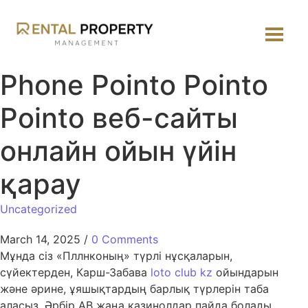
Phone Pointo Pointo
Pointo веб-сайты
онлайн ойын үйін
қарау
Uncategorized
March 14, 2025
/
0 Comments
Мұнда сіз «Пллнконың» түрлі нұсқаларын,
сүйектерден, Карш-Забава
loto club kz
ойындарын
және әрине, ұяшықтардың барлық түрлерін таба
аласыз. Әрбір AB жаңа казинолдар пайда болады,