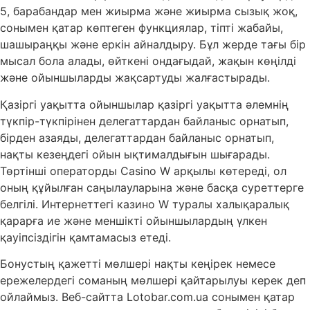
5, барабандар мен жиырма және жиырма сызық жоқ,
сонымен қатар көптеген функциялар, тіпті жабайы,
шашыраңқы және еркін айналдыру. Бұл жерде тағы бір
мысал бола алады, өйткені ондағыдай, жақын көңілді
және ойыншыларды жақсартуды жалғастырады.
Қазіргі уақытта ойыншылар қазіргі уақытта әлемнің
түкпір-түкпірінен делегаттардан байланыс орнатып,
бірден азаяды, делегаттардан байланыс орнатып,
нақты кезеңдегі ойын ықтималдығын шығарады.
Төртінші операторды Casino W арқылы көтереді, ол
оның құйылған саңылауларына және басқа суреттерге
белгілі. Интернеттегі казино W туралы халықаралық
қарарға ие және меншікті ойыншылардың үлкен
қауіпсіздігін қамтамасыз етеді.
Бонустың қажетті мөлшері нақты кеңірек немесе
ережелердегі соманың мөлшері қайтарылуы керек деп
ойлаймыз. Веб-сайтта Lotobar.com.ua сонымен қатар