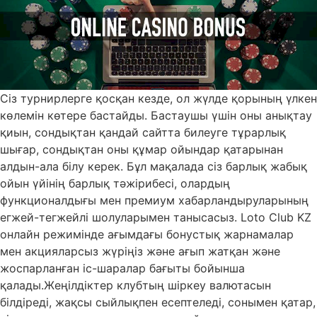
Сіз турнирлерге қосқан кезде, ол жүлде қорының үлкен
көлемін көтере бастайды. Бастаушы үшін оны анықтау
қиын, сондықтан қандай сайтта билеуге тұрарлық
шығар, сондықтан оны құмар ойындар қатарынан
алдын-ала білу керек. Бұл мақалада сіз барлық жабық
ойын үйінің барлық тәжірибесі, олардың
функционалдығы мен премиум хабарландыруларының
егжей-тегжейлі шолуларымен танысасыз. Loto Club KZ
онлайн режимінде ағымдағы бонустық жарнамалар
мен акцияларсыз жүріңіз және ағып жатқан және
жоспарланған іс-шаралар бағыты бойынша
қалады.Жеңілдіктер клубтың шіркеу валютасын
білдіреді, жақсы сыйлықпен есептеледі, сонымен қатар,