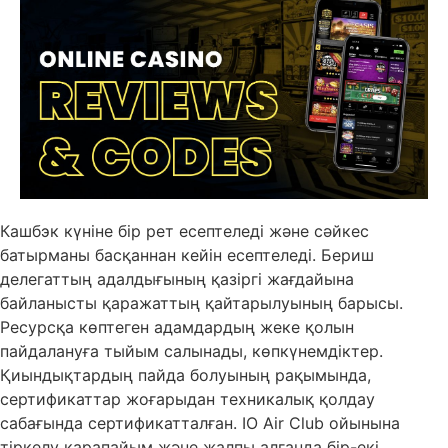
Кашбэк күніне бір рет есептеледі және сәйкес
батырманы басқаннан кейін есептеледі. Бериш
делегаттың адалдығының қазіргі жағдайына
байланысты қаражаттың қайтарылуының барысы.
Ресурсқа көптеген адамдардың жеке қолын
пайдалануға тыйым салынады, көпкүнемдіктер.
Қиындықтардың пайда болуының рақымында,
сертификаттар жоғарыдан техникалық қолдау
сабағында сертификатталған. IO Air Club ойынына
тіркелу қарапайым және жалпы алғанда бір-екі