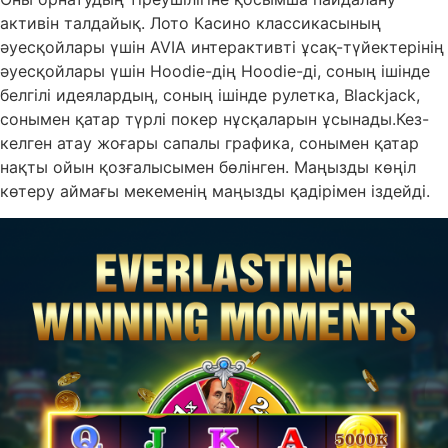
активін талдайық. Лото Касино классикасының
әуесқойлары үшін AVIA интерактивті ұсақ-түйектерінің
әуесқойлары үшін Hoodie-дің Hoodie-ді, соның ішінде
белгілі идеялардың, соның ішінде рулетка, Blackjack,
сонымен қатар түрлі покер нұсқаларын ұсынады.Кез-
келген атау жоғары сапалы графика, сонымен қатар
нақты ойын қозғалысымен бөлінген. Маңызды көңіл
көтеру аймағы мекеменің маңызды қадірімен іздейді.