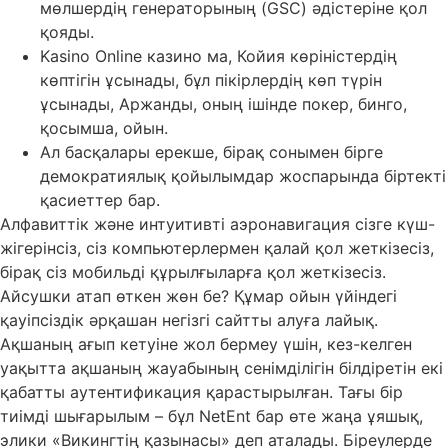
мөлшердің генераторының (GSC) әдістеріне қол
қояды.
Kasino Online казино ма, Койия көріністердің
көптігін ұсынады, бұл пікірлердің көп түрін
ұсынады, Аржанды, оның ішінде покер, бинго,
қосымша, ойын.
Ал басқалары ерекше, бірақ сонымен бірге
демократиялық қойылымдар жоспарында біртекті
қасиеттер бар.
Алфавиттік және интуитивті аэронавигация сізге күш-
жігерінсіз, сіз компьютерлермен қалай қол жеткізесіз,
бірақ сіз мобильді құрылғыларға қол жеткізесіз.
Айсушки атап өткен жөн бе? Құмар ойын үйіндегі
қауіпсіздік әрқашан негізгі сайтты алуға лайық.
Ақшаның ағып кетуіне жол бермеу үшін, кез-келген
уақытта ақшаның жауабының сенімділігін білдіретін екі
қабатты аутентификация қарастырылған. Тағы бір
тиімді шығарылым – бұл NetEnt бар өте жаңа ұяшық,
элики «Викингтің қазынасы» деп аталады. Біреулерде