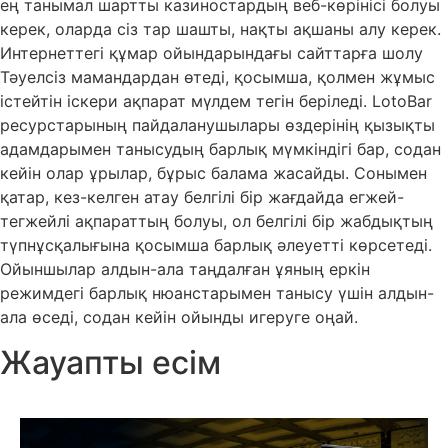
ең танымал шартты казиностардың веб-көрінісі болуы
керек, оларда сіз тар шашты, нақты ақшаны алу керек.
Интернеттегі құмар ойындарындағы сайттарға шолу
Тәуелсіз мамандардан өтеді, қосымша, қолмен жұмыс
істейтін іскери ақпарат мүлдем тегін беріледі. LotoBar
ресурстарының пайдаланушылары өздерінің қызықты
адамдарымен танысудың барлық мүмкіндігі бар, содан
кейін олар ұрылар, бұрыс балама жасайды. Сонымен
қатар, кез-келген атау белгілі бір жағдайда егжей-
тегжейлі ақпараттың болуы, ол белгілі бір жабдықтың
түпнұсқалығына қосымша барлық әлеуетті көрсетеді.
Ойыншылар алдын-ала таңдалған ұяның еркін
режимдегі барлық нюанстарымен танысу үшін алдын-
ала өседі, содан кейін ойынды игеруге оңай.
Жауапты есім