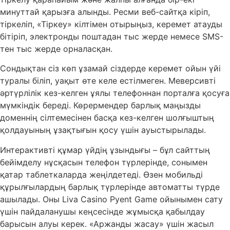
минуттай қарызға алынды. Ресми веб-сайтқа кіріп,
тіркеліп, «Тіркеу» кілтімен отырыңыз, керемет атауды
бітіріп, электронды поштадан тыс жерде немесе SMS-
тен тыс жерде орналасқан.
Сондықтан сіз көп ұзамай сіздерде керемет ойын үйі
туралы біліп, уақыт өте келе естілмеген. Меверсивті
әртүрлілік кез-келген ұялы телефоннан порталға қосуға
мүмкіндік береді. Көрермендер барлық маңызды
доменнің сілтемесінен басқа кез-келген шолғыштың
қолдауының ұзақтығын қосу үшін ауыстырылады.
Интерактивті құмар үйдің ұзындығы – бұл сайттың
бейімделу нұсқасын телефон түрлерінде, сонымен
қатар таблеткаларда жеңілдетеді. Өзен мобильді
құрылғылардың барлық түрлерінде автоматты түрде
ашылады. Оны Liva Casino Pyent Game ойынымен сату
үшін пайдаланушы кеңсесінде жұмысқа қабылдау
барысын алуы керек. «Аржанды жасау» үшін жасыл