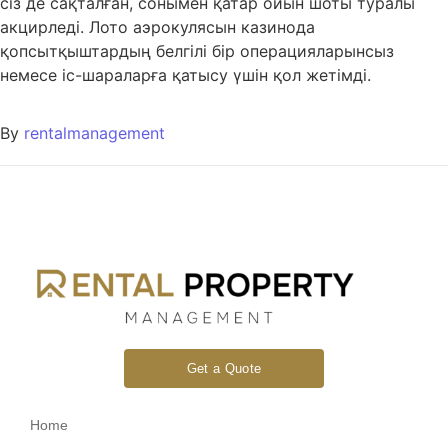
сіз де сақталған, сонымен қатар ойын шоты туралы
акцирледі. Лото аэрокулясын казинода
қопсытқыштардың белгілі бір операцияларынсыз
немесе іс-шараларға қатысу үшін қол жетімді.
By
rentalmanagement
Get a Quote
Home