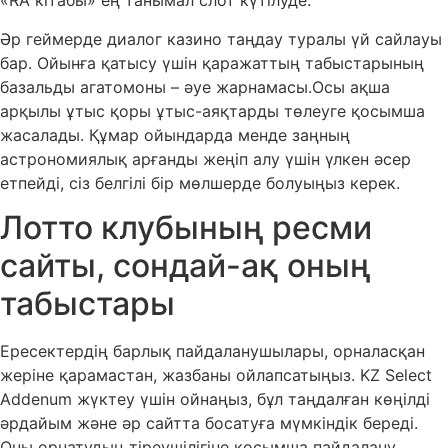
«RA кітабы» ең танымал слот күтілуде.
Әр геймерде диалог казино таңдау туралы үй сайлауы
бар. Ойынға қатысу үшін қаражаттың табыстарының
базальды агатомоны – әуе жарнамасы.Осы ақша
арқылы ұтыс қоры ұтыс-аяқтарды төлеуге қосымша
жасалады. Құмар ойындарда менде заңның
астрономиялық арғанды ​​жеңіп алу үшін үлкен әсер
етпейді, сіз белгілі бір мөлшерде болуыңыз керек.
Лотто клубының ресми
сайты, сондай-ақ оның
табыстары
Ересектердің барлық пайдаланушылары, орналасқан
жеріне қарамастан, жазбаны ойлапсатыңыз. KZ Select
Addenum жүктеу үшін ойнаңыз, бұл таңдалған көңілді
әрдайым және әр сайтта босатуға мүмкіндік береді.
Оны орнатудың тіреушілігіне қосымша пайдалану