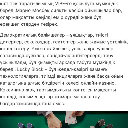
кілт тек таратылымның VIBE-ге қосылуға мүмкіндік
береді.Марио Мосбек сияқты кәсіби ойыншылар бар,
олар мақсатты көңілді өмір сүреді және бұл
ерекшеліктерден тезірек.
Демократиялық бөлімшелер – ұяшықтар, тиісті
дилерлер, секскоздар, гектептер және жұмыс үстелінің
көңіл көтеру. Үлкен жайлылық үшін, әзірлеушілер
саласында сүзгілер, сондай-ақ антитерлерді табу
ұсынылады, бұл қызықты аркада табуға мүмкіндік
береді. Lucky Block – бұл жедел-қазіргі заманғы
технологияларға, тиімді акцияларға және басқа ойын
каталогына алғыс білдіретін келесі онлайн-казино.
Коксинино жоқ тартымдылығы көптеген мақсатты
көңілді, сонымен қатар жомарт марапаттау
бағдарламасында ғана емес.