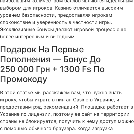
наибольшим количеством баллов являются идеальным
выбором для игроков. Казино отличается высоким
уровнем безопасности, предоставляя игрокам
спокойствие и уверенность в честности игры.
Эксклюзивные бонусы делают игровой процесс еще
более интересным и выгодным.
Подарок На Первые
Пополнения — Бонус До
250 000 Грн + 1300 Fs По
Промокоду
В этой статье мы расскажем вам, что нужно знать
игроку, чтобы играть в пин ап Casino в Украине, и
предоставим ряд рекомендаций. Площадка работает в
Украине по лицензии, поэтому ее сайт на территории
страны не блокируется, получить к нему доступ можно
с помощью обычного браузера. Когда загрузка