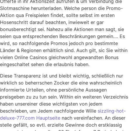
Offerte in ihr Aktionszeit aufrufen & um Verbindung die
Slotmaschine herunterladen. Welche person die Promo-
Aktion qua Freispielen findet, sollte selbst im ersten
Hosenschritt darauf beachten, inwieweit er gar
bonusberechtigt sei. Nahezu alle Aktionen man sagt, sie
seien qua entsprechenden Beschränkungen gemein…. Es
wird, so nachfolgende Promos jedoch pro bestimmte
Länder & Regionen erhältlich sind. Auch gilt, sic Sie within
vielen Online Casinos gleichwohl angewandten Bonus
eingeschaltet sehen die erlaubnis haben.
Diese Transparenz ist und bleibt wichtig, schließlich nur
wirklich so beherrschen Zocker die eine wahrscheinlich
informierte Urteilen, ohne persönliche Aussagen
preisgeben zu zu tun sein. Within ein weiteren Verzeichnis
haben unsereiner diese wichtigsten von jedem
beschrieben, um Jedem nachfolgende Wille
sizzling-hot-
deluxe-777.com Hauptseite
nach vereinfachen. An dieser
stelle gefällt, so evtl. erzielte Gewinne doch erstklassig