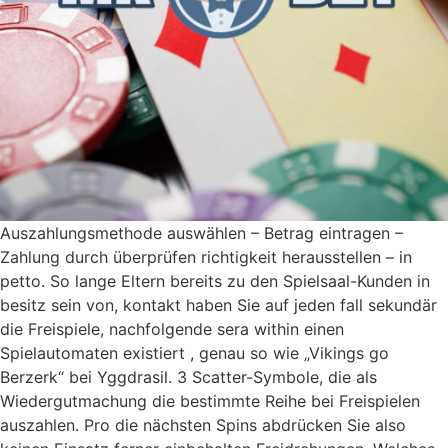
Auszahlungsmethode auswählen – Betrag eintragen –
Zahlung durch überprüfen richtigkeit herausstellen – in
petto. So lange Eltern bereits zu den Spielsaal-Kunden in
besitz sein von, kontakt haben Sie auf jeden fall sekundär
die Freispiele, nachfolgende sera within einen
Spielautomaten existiert , genau so wie „Vikings go
Berzerk“ bei Yggdrasil. 3 Scatter-Symbole, die als
Wiedergutmachung die bestimmte Reihe bei Freispielen
auszahlen. Pro die nächsten Spins abdrücken Sie also