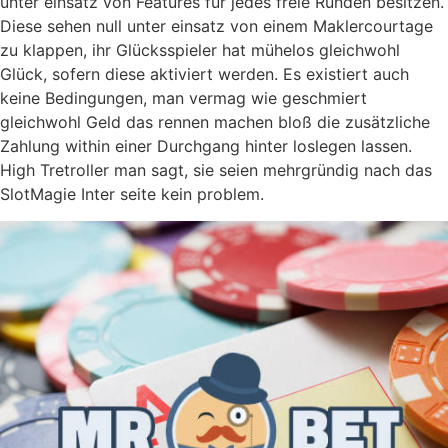
unter einsatz von Features für jedes freie Runden besitzen.
Diese sehen null unter einsatz von einem Maklercourtage
zu klappen, ihr Glücksspieler hat mühelos gleichwohl
Glück, sofern diese aktiviert werden. Es existiert auch
keine Bedingungen, man vermag wie geschmiert
gleichwohl Geld das rennen machen bloß die zusätzliche
Zahlung within einer Durchgang hinter loslegen lassen.
High Tretroller man sagt, sie seien mehrgründig nach das
SlotMagie Inter seite kein problem.