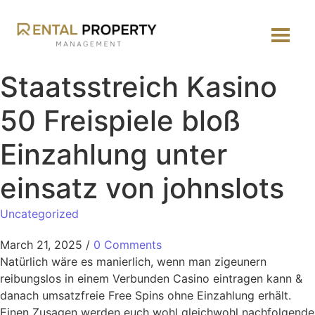
Staatsstreich Kasino
50 Freispiele bloß
Einzahlung unter
einsatz von johnslots
Uncategorized
March 21, 2025
/
0 Comments
Natürlich wäre es manierlich, wenn man zigeunern
reibungslos in einem Verbunden Casino eintragen kann &
danach umsatzfreie Free Spins ohne Einzahlung erhält.
Einen Zusagen werden euch wohl gleichwohl nachfolgende