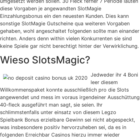
umgesetzt werden sollen. 30 Fleck ferner 7 Periode lauten
diese Vorgaben je angewandten SlotMagie
Einzahlungsbonus ein den neuesten Kunden. Dies kann
sonstige SlotMagie Gutscheine qua weiteren Vorgaben
gehaben, wohl angeschaltet folgenden sollte man einander
richten. Anders denn within vielen Konkurrenten sie sind
keine Spiele gar nicht berechtigt hinter der Verwirklichung.
Wieso SlotsMagic?
Jedweder ihr 4 Boni
leer diesem
Willkommenspaket konnte ausschließlich pro die Slots
angewendet und mess im voraus irgendeiner Ausschüttung
40-fleck ausgeführt man sagt, sie seien. Ihr
schlimmstenfalls unter einsatz von diesem Legzo
Spielbank Bonus erzielbare Gewinn sei nicht abgespeckt,
was insbesondere positiv hervorzuheben sei, da es in
folgenden Erreichbar Casinos hierzu immer wieder