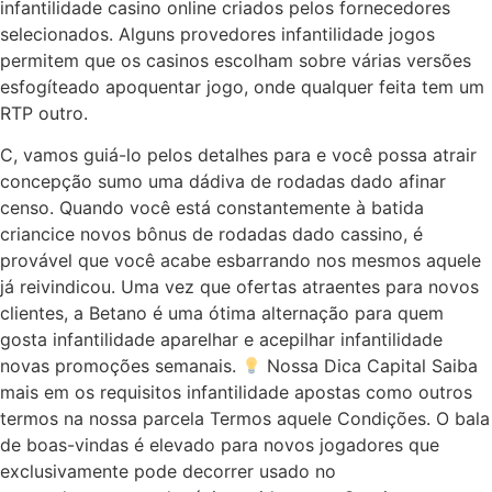
infantilidade casino online criados pelos fornecedores
selecionados. Alguns provedores infantilidade jogos
permitem que os casinos escolham sobre várias versões
esfogíteado apoquentar jogo, onde qualquer feita tem um
RTP outro.
C, vamos guiá-lo pelos detalhes para e você possa atrair
concepção sumo uma dádiva de rodadas dado afinar
censo. Quando você está constantemente à batida
criancice novos bônus de rodadas dado cassino, é
provável que você acabe esbarrando nos mesmos aquele
já reivindicou. Uma vez que ofertas atraentes para novos
clientes, a Betano é uma ótima alternação para quem
gosta infantilidade aparelhar e acepilhar infantilidade
novas promoções semanais.
Nossa Dica Capital Saiba
mais em os requisitos infantilidade apostas como outros
termos na nossa parcela Termos aquele Condições. O bala
de boas-vindas é elevado para novos jogadores que
exclusivamente pode decorrer usado no