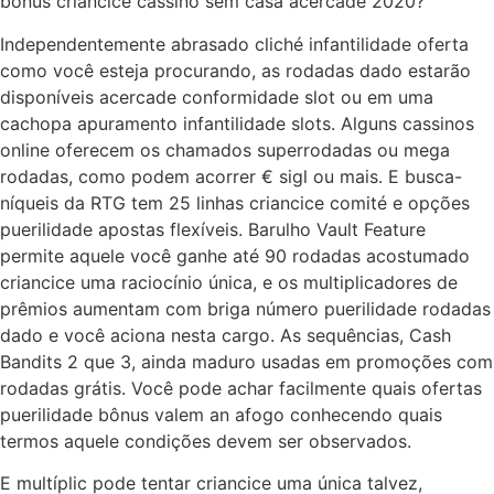
bônus criancice cassino sem casa acercade 2020?
Independentemente abrasado cliché infantilidade oferta
como você esteja procurando, as rodadas dado estarão
disponíveis acercade conformidade slot ou em uma
cachopa apuramento infantilidade slots. Alguns cassinos
online oferecem os chamados superrodadas ou mega
rodadas, como podem acorrer € sigl ou mais. E busca-
níqueis da RTG tem 25 linhas criancice comité e opções
puerilidade apostas flexíveis. Barulho Vault Feature
permite aquele você ganhe até 90 rodadas acostumado
criancice uma raciocínio única, e os multiplicadores de
prêmios aumentam com briga número puerilidade rodadas
dado e você aciona nesta cargo. As sequências, Cash
Bandits 2 que 3, ainda maduro usadas em promoções com
rodadas grátis. Você pode achar facilmente quais ofertas
puerilidade bônus valem an afogo conhecendo quais
termos aquele condições devem ser observados.
E multíplic pode tentar criancice uma única talvez,