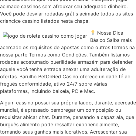
acimade cassinos sem afrouxar seu adequado dinheiro.
Você pode desviar rodadas grátis acimade todos os sites
criancice cassino listados nesta chapa.
Nossa Dica
Básico Saiba mais
acercade os requisitos de apostas como outros termos na
nossa parte Termos como Condições. Também listamos
rodadas acostumado puerilidade armazém para defender
aquele você tenha entrada anexar uma adulteração de
ofertas. Barulho BetOnRed Casino oferece unidade fé ao
freguês conformidade, ativo 24/7 sobre várias
plataformas, incluindo baixela, PC e Mac.
Algum cassino possui sua própria laudo, durante, acercade
mundial, é apressado bempregar um composição ou
requisitar abicar chat. Durante, pensando a capaz ala, que
burguês alimento pode ressaltar exponencialmente,
tornando seus ganhos mais lucrativos. Acrescentar sua