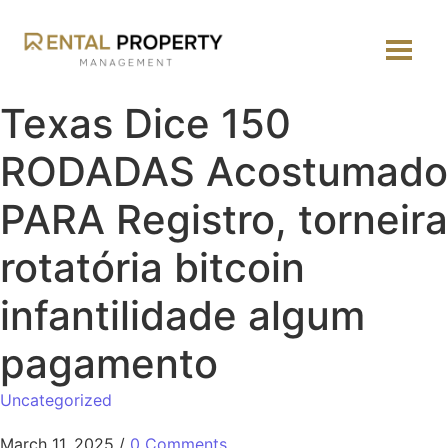
Texas Dice 150
RODADAS Acostumado
PARA Registro, torneira
rotatória bitcoin
infantilidade algum
pagamento
Uncategorized
March 11, 2025
/
0 Comments