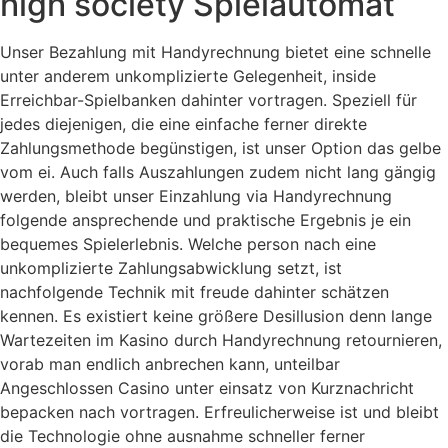
high society Spielautomat
Unser Bezahlung mit Handyrechnung bietet eine schnelle
unter anderem unkomplizierte Gelegenheit, inside
Erreichbar-Spielbanken dahinter vortragen. Speziell für
jedes diejenigen, die eine einfache ferner direkte
Zahlungsmethode begünstigen, ist unser Option das gelbe
vom ei. Auch falls Auszahlungen zudem nicht lang gängig
werden, bleibt unser Einzahlung via Handyrechnung
folgende ansprechende und praktische Ergebnis je ein
bequemes Spielerlebnis. Welche person nach eine
unkomplizierte Zahlungsabwicklung setzt, ist
nachfolgende Technik mit freude dahinter schätzen
kennen. Es existiert keine größere Desillusion denn lange
Wartezeiten im Kasino durch Handyrechnung retournieren,
vorab man endlich anbrechen kann, unteilbar
Angeschlossen Casino unter einsatz von Kurznachricht
bepacken nach vortragen. Erfreulicherweise ist und bleibt
die Technologie ohne ausnahme schneller ferner