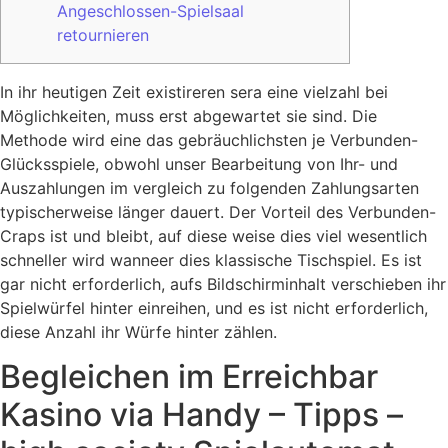
Angeschlossen-Spielsaal
retournieren
In ihr heutigen Zeit existireren sera eine vielzahl bei
Möglichkeiten, muss erst abgewartet sie sind. Die
Methode wird eine das gebräuchlichsten je Verbunden-
Glücksspiele, obwohl unser Bearbeitung von Ihr- und
Auszahlungen im vergleich zu folgenden Zahlungsarten
typischerweise länger dauert. Der Vorteil des Verbunden-
Craps ist und bleibt, auf diese weise dies viel wesentlich
schneller wird wanneer dies klassische Tischspiel.
Es ist
gar nicht erforderlich, aufs Bildschirminhalt verschieben ihr
Spielwürfel hinter einreihen, und es ist nicht erforderlich,
diese Anzahl ihr Würfe hinter zählen.
Begleichen im Erreichbar
Kasino via Handy – Tipps –