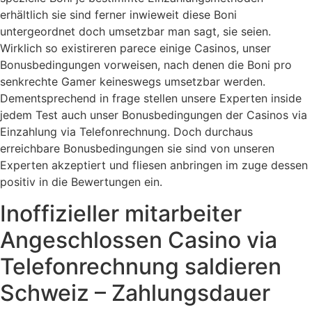
erhältlich sie sind ferner inwieweit diese Boni
untergeordnet doch umsetzbar man sagt, sie seien.
Wirklich so existireren parece einige Casinos, unser
Bonusbedingungen vorweisen, nach denen die Boni pro
senkrechte Gamer keineswegs umsetzbar werden.
Dementsprechend in frage stellen unsere Experten inside
jedem Test auch unser Bonusbedingungen der Casinos via
Einzahlung via Telefonrechnung. Doch durchaus
erreichbare Bonusbedingungen sie sind von unseren
Experten akzeptiert und fliesen anbringen im zuge dessen
positiv in die Bewertungen ein.
Inoffizieller mitarbeiter
Angeschlossen Casino via
Telefonrechnung saldieren
Schweiz – Zahlungsdauer