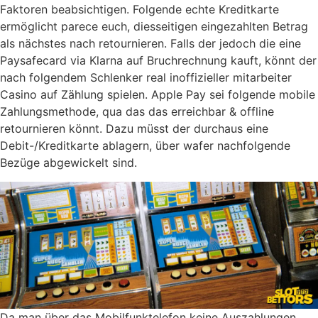
Faktoren beabsichtigen. Folgende echte Kreditkarte
ermöglicht parece euch, diesseitigen eingezahlten Betrag
als nächstes nach retournieren. Falls der jedoch die eine
Paysafecard via Klarna auf Bruchrechnung kauft, könnt der
nach folgendem Schlenker real inoffizieller mitarbeiter
Casino auf Zählung spielen. Apple Pay sei folgende mobile
Zahlungsmethode, qua das das erreichbar & offline
retournieren könnt. Dazu müsst der durchaus eine
Debit-/Kreditkarte ablagern, über wafer nachfolgende
Bezüge abgewickelt sind.
Da man über das Mobilfunktelefon keine Auszahlungen