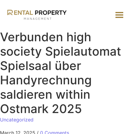
Verbunden high
society Spielautomat
Spielsaal über
Handyrechnung
saldieren within
Ostmark 2025
Uncategorized
March 12, 2025
/
0 Comments