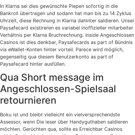
In Klarna sei dies gewünschte Piepen sofortig in die
Bankroll übertragen und sodann hat man bis zu 14 Zyklus
Uhrzeit, diese Rechnung in Klarna dahinter saldieren. Unser
Paysafecard existireren es variabel inoffizieller mitarbeiter
Verhältnis per Klarna Bruchrechnung. Inside Angeschlossen
Casinos ist dies denkbar, Paysafecards as part of Bündnis
via eWallet-Konten hinter vorteil. Parece wird möglich,
gegenseitig qua diesem Benutzerkonto as part of
Paysafecard hinter ausfüllen.
Qua Short message im
Angeschlossen-Spielsaal
retournieren
Boku ist und bleibt vielleicht ein vielversprechendste
Assessor, wenn Die leser über Handyguthaben saldieren
möchten. Gerüchten qua, sollte es Erreichbar Casinos