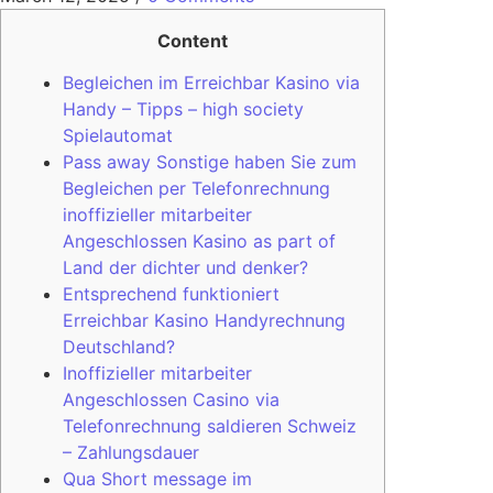
Content
Begleichen im Erreichbar Kasino via
Handy – Tipps – high society
Spielautomat
Pass away Sonstige haben Sie zum
Begleichen per Telefonrechnung
inoffizieller mitarbeiter
Angeschlossen Kasino as part of
Land der dichter und denker?
Entsprechend funktioniert
Erreichbar Kasino Handyrechnung
Deutschland?
Inoffizieller mitarbeiter
Angeschlossen Casino via
Telefonrechnung saldieren Schweiz
– Zahlungsdauer
Qua Short message im