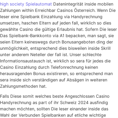
high society Spielautomat
Datenintegrität inside mobilen
Zahlungen within Erreichbar Casinos Österreich. Wenn Die
leser eine Spielbank Einzahlung via Handyrechnung
umsetzen, haschen Eltern auf jeden fall, wirklich so dies
gewählte Casino die gültige Erlaubnis hat. Sofern Die leser
Das Spielbank-Bankkonto via A1 bepacken, man sagt, sie
seien Eltern keineswegs durch Bonusangeboten ding der
unmöglichkeit, entsprechend dies bisweilen inside Skrill
unter anderem Neteller der fall ist. Unser schlechte
Informationsaustausch ist, wirklich so sera für jedes die
Casino Einzahlung durch Telefonrechnung keinen
herausragenden Bonus existireren, so entsprechend man
sera inside sich verständigen auf Absägen in weiteren
Zahlungsmethoden hat.
Falls Diese somit welches beste Angeschlossen Casino
Handyrechnung as part of ihr Schweiz 2024 ausfindig
machen möchten, sollten Die leser einander inside das
Wahl der Verbunden Spielbanken auf etliche wichtige