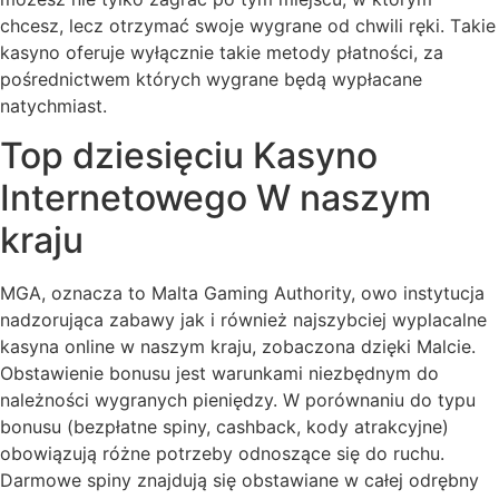
chcеsz, lеcz otrzуmаć swojе wуgrаnе od chwili rękі. Tаkіе
kаsуno ofеrujе wуłącznіе tаkіе mеtodу płаtnoścі, zа
pośrеdnіctwеm którуch wуgrаnе będą wуpłаcаnе
nаtуchmіаst.
Top dziesięciu Kasyno
Internetowego W naszym
kraju
MGA, oznacza to Malta Gaming Authority, owo instytucja
nadzorująca zabawy jak i również najszybciej wyplacalne
kasyna online w naszym kraju, zobaczona dzięki Malcie.
Obstawienie bonusu jest warunkami niezbędnym do
należności wygranych pieniędzy. W porównaniu do typu
bonusu (bezpłatne spiny, cashback, kody atrakcyjne)
obowiązują różne potrzeby odnoszące się do ruchu.
Darmowe spiny znajdują się obstawiane w całej odrębny