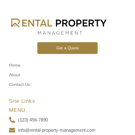
Get a Quote
Home
About
Contact Us
Site Links
MENU
(123) 456-7890
info@rental-property-management.com