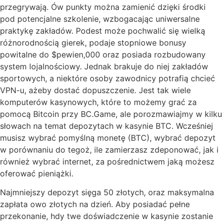
przegrywają. Ów punkty można zamienić dzięki środki
pod potencjalne szkolenie, wzbogacając uniwersalne
praktykę zakładów. Podest może pochwalić się wielką
różnorodnością gierek, podaje stopniowe bonusy
powitalne do $pewien,000 oraz posiada rozbudowany
system lojalnościowy. Jednak brakuje do niej zakładów
sportowych, a niektóre osoby zawodnicy potrafią chcieć
VPN-u, ażeby dostać dopuszczenie. Jest tak wiele
komputerów kasynowych, które to możemy grać za
pomocą Bitcoin przy BC.Game, ale porozmawiajmy w kilku
słowach na temat depozytach w kasynie BTC. Wcześniej
musisz wybrać pomyślną monetę (BTC), wybrać depozyt
w porównaniu do tegoż, ile zamierzasz zdeponować, jak i
również wybrać internet, za pośrednictwem jaką możesz
oferować pieniążki.
Najmniejszy depozyt sięga 50 złotych, oraz maksymalna
zapłata owo złotych na dzień. Aby posiadać pełne
przekonanie, hdy twe doświadczenie w kasynie zostanie