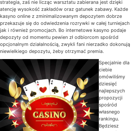
strategia, zaś nie licząc warsztatu zabierana jest dzięki
atencję wysokość zakładów oraz gatunek zabawy. Każde
kasyno online z zminimalizowanym depozytem dobrze
przekazuje się do odwiedzenia rozrywki w całej turniejach
jak i również promocjach. Bo internetowe kasyno podaje
depozyty od momentu pewien zł odbiorcom spośród
opcjonalnym działalnością, zwykli fani nierzadko dokonują
niewielkiego depozytu, żeby otrzymać premia.
Specjalnie dla
ciebie
omówiliśmy
dziesięć
najlepszych
propozycji
spośród
własnego
rankingu.
Będziesz