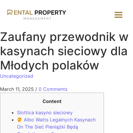
Zaufany przewodnik w
kasynach sieciowy dla
Młodych polaków
Uncategorized
March 11, 2025
/
0 Comments
Content
Slottica kasyno sieciowy
Albo Watts Legalnych Kasynach
On The Sieć Pieniążki Będą