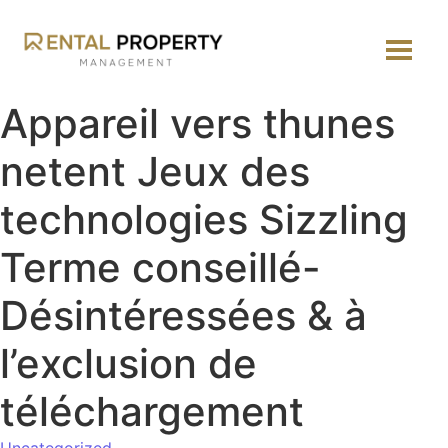
Appareil vers thunes
netent Jeux des
technologies Sizzling
Terme conseillé-
Désintéressées & à
l’exclusion de
téléchargement