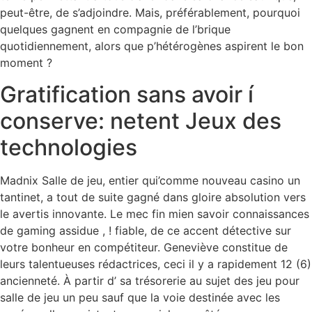
peut-être, de s’adjoindre. Mais, préférablement, pourquoi
quelques gagnent en compagnie de l’brique
quotidiennement, alors que p’hétérogènes aspirent le bon
moment ?
Gratification sans avoir í
conserve: netent Jeux des
technologies
Madnix Salle de jeu, entier qui’comme nouveau casino un
tantinet, a tout de suite gagné dans gloire absolution vers
le avertis innovante. Le mec fin mien savoir connaissances
de gaming assidue , ! fiable, de ce accent détective sur
votre bonheur en compétiteur. Geneviève constitue de
leurs talentueuses rédactrices, ceci il y a rapidement 12 (6)
ancienneté. À partir d’ sa trésorerie au sujet des jeu pour
salle de jeu un peu sauf que la voie destinée avec les