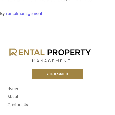
By
rentalmanagement
Get a Quote
Home
About
Contact Us