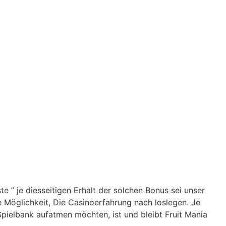
e ” je diesseitigen Erhalt der solchen Bonus sei unser
e Möglichkeit, Die Casinoerfahrung nach loslegen.
Je
pielbank aufatmen möchten, ist und bleibt Fruit Mania