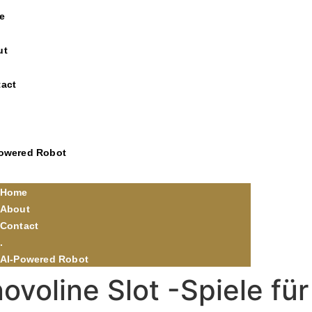
e
ut
act
owered Robot
Home
About
Contact
.
AI-Powered Robot
 novoline Slot -Spiele f