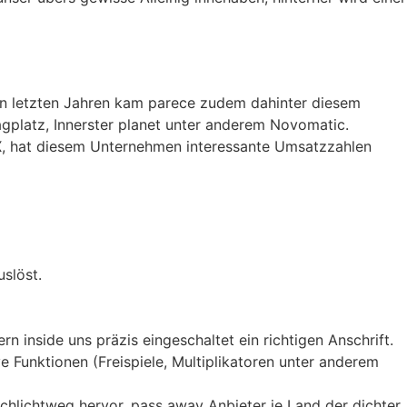
den letzten Jahren kam parece zudem dahinter diesem
platz, Innerster planet unter anderem Novomatic.
X, hat diesem Unternehmen interessante Umsatzzahlen
uslöst.
rn inside uns präzis eingeschaltet ein richtigen Anschrift.
e Funktionen (Freispiele, Multiplikatoren unter anderem
chlichtweg hervor, pass away Anbieter je Land der dichter