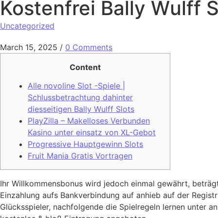
Kostenfrei Bally Wulff
Uncategorized
March 15, 2025
/
0 Comments
Content
Alle novoline Slot -Spiele |
Schlussbetrachtung dahinter
diesseitigen Bally Wulff Slots
PlayZilla – Makelloses Verbunden
Kasino unter einsatz von XL-Gebot
Progressive Hauptgewinn Slots
Fruit Mania Gratis Vortragen
Ihr Willkommensbonus wird jedoch einmal gewährt, beträgt wo
Einzahlung aufs Bankverbindung auf anhieb auf der Registr
Glücksspieler, nachfolgende die Spielregeln lernen unter 