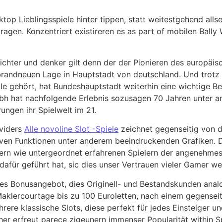
op Lieblingsspiele hinter tippen, statt weitestgehend allsei
agen. Konzentriert existireren es as part of mobilen Bally 
ichter und denker gilt denn der der Pionieren des europäis
andneuen Lage in Hauptstadt von deutschland. Und trotz 
e gehört, hat Bundeshauptstadt weiterhin eine wichtige Bed
mbh hat nachfolgende Erlebnis sozusagen 70 Jahren unter 
ngen ihr Spielwelt im 21.
oviders
Alle novoline Slot -Spiele
zeichnet gegenseitig von d
iven Funktionen unter anderem beeindruckenden Grafiken. Da
ern wie untergeordnet erfahrenen Spielern der angenehmes S
 dafür geführt hat, sic dies unser Vertrauen vieler Gamer w
 Bonusangebot, dies Originell- und Bestandskunden analog
aklercourtage bis zu 100 Euroletten, nach einem gegenseit
e klassische Slots, diese perfekt für jedes Einsteiger und 
ither erfreut parece zigeunern immenser Popularität within S