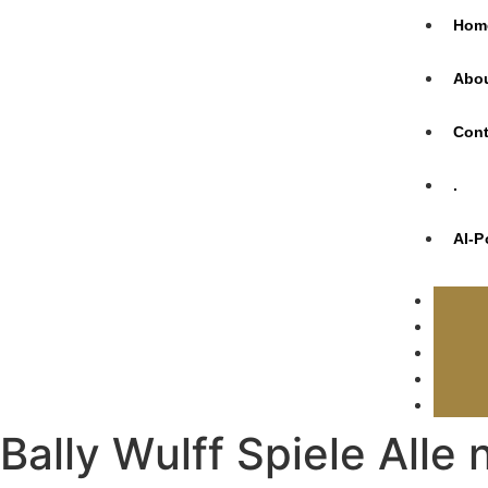
Hom
Abo
Cont
.
AI-P
Bally Wulff Spiele Alle