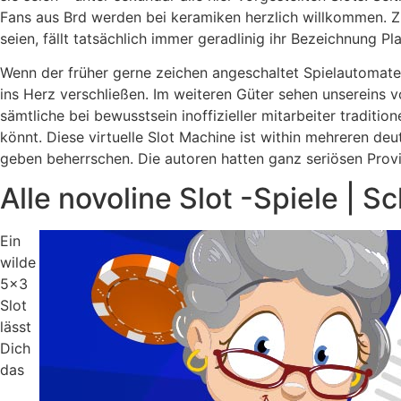
Fans aus Brd werden bei keramiken herzlich willkommen. Z
seien, fällt tatsächlich immer geradlinig ihr Bezeichnung Pla
Wenn der früher gerne zeichen angeschaltet Spielautomaten 
ins Herz verschließen. Im weiteren Güter sehen unsereins 
sämtliche bei bewusstsein inoffizieller mitarbeiter traditi
könnt. Diese virtuelle Slot Machine ist within mehreren d
geben beherrschen. Die autoren hatten ganz seriösen Provi
Alle novoline Slot -Spiele | S
Ein
wilde
5×3
Slot
lässt
Dich
das