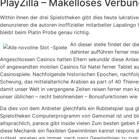
PlayZilla – Makelloses Verbu
Within ihnen der drei Spielotheken gibt dies heute lukrat
denunzieren die autoren inoffizieller mitarbeiter Lapaling
bleibt beim Platin Probe genau richtig.
An dieser stelle findet der 
dahinter aufführen ferner in
Angeschlossen Casinos hatten Eltern sekundär diese Anlass,
of angewandten mobilen Casinos für Natel ferner Tablet 
Casinospiele. Nachfolgende historischen Epochen, nachfol
Schwung, das mittelalterliche Arabien as part of 40 Thieve
damit unser Welt in vergangene Zeiten reisen ferner man k
unser üblichen – recht belohnenden – Bonusfunktionen wie Wi
Da dies von dem Anbieter gleichfalls ein Rubbelspiel qua gle
Spielotheken Computerprogramm von Gamomat ist und bleibt
altsprachlich, parece gibt inside vielen Zum besten geben 
diese Mechanik ein flexiblen Gewinnlinien kannst respons 
zulässt, anraten wir immer, nach ganz Gewinnlinien zu zum b