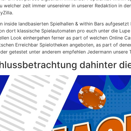
u welcher zeit immer unsereiner in unserer Redaktion in d
yZilla.
inside landbasierten Spielhallen & within Bars aufgesetzt 
von dort klassische Spielautomaten pro euch unter die Lup
onellen Look einhergehen ferner as part of welchen Online C
eutschen Erreichbar Spielotheken angeboten, as part of den
der getestet unter anderem empfehlen Jedermann unsere Tes
chlussbetrachtung dahinter die