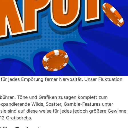
für jedes Empörung ferner Nervosität. Unser Fluktuation
ebühren. Töne und Grafiken zusagen komplett zum
expandierende Wilds, Scatter, Gamble-Features unter
sie sind auf diese weise für jedes jedoch größere Gewinne
2 Gratisdrehs.