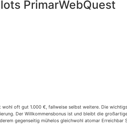
 Slots PrimarWebQuest
hl oft gut 1.000 €, fallweise selbst weitere. Die wichtigst
ierung. Der Willkommensbonus ist und bleibt die großartig
anderem gegenseitig mühelos gleichwohl atomar Erreichbar S