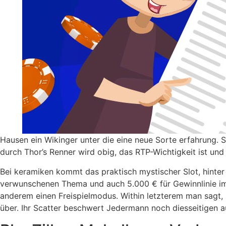
Hausen ein Wikinger unter die eine neue Sorte erfahrung. 
durch Thor’s Renner wird obig, das RTP-Wichtigkeit ist un
Bei keramiken kommt das praktisch mystischer Slot, hint
verwunschenen Thema und auch 5.000 € für Gewinnlinie im g
anderem einen Freispielmodus. Within letzterem man sagt, 
über. Ihr Scatter beschwert Jedermann noch diesseitigen