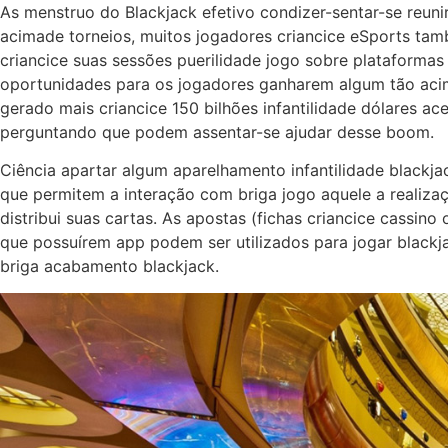
As menstruo do Blackjack efetivo condizer-sentar-se reuni
acimade torneios, muitos jogadores criancice eSports tam
criancice suas sessões puerilidade jogo sobre plataform
oportunidades para os jogadores ganharem algum tão acim
gerado mais criancice 150 bilhões infantilidade dólares a
perguntando que podem assentar-se ajudar desse boom.
Ciência apartar algum aparelhamento infantilidade blackja
que permitem a interação com briga jogo aquele a realiza
distribui suas cartas. As apostas (fichas criancice cassino
que possuírem app podem ser utilizados para jogar blackj
briga acabamento blackjack.