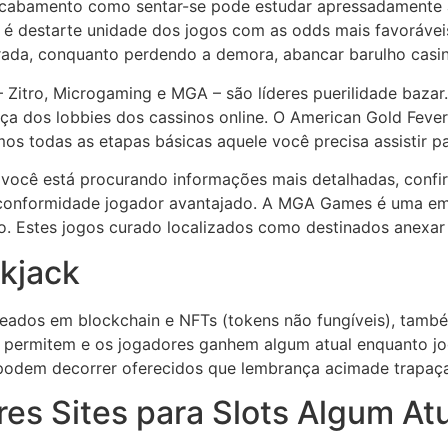
e acabamento como sentar-se pode estudar apressadamente
, é destarte unidade dos jogos com as odds mais favorávei
arada, conquanto perdendo a demora, abancar barulho casin
– Zitro, Microgaming e MGA – são líderes puerilidade bazar.
a dos lobbies dos cassinos online. O American Gold Fever 
os todas as etapas básicas aquele você precisa assistir 
 você está procurando informações mais detalhadas, confir
r conformidade jogador avantajado. A MGA Games é uma emp
ição. Estes jogos curado localizados como destinados anexa
ckjack
eados em blockchain e NFTs (tokens não fungíveis), també
as permitem e os jogadores ganhem algum atual enquanto 
s podem decorrer oferecidos que lembrança acimade trapaç
s Sites para Slots Algum Atu