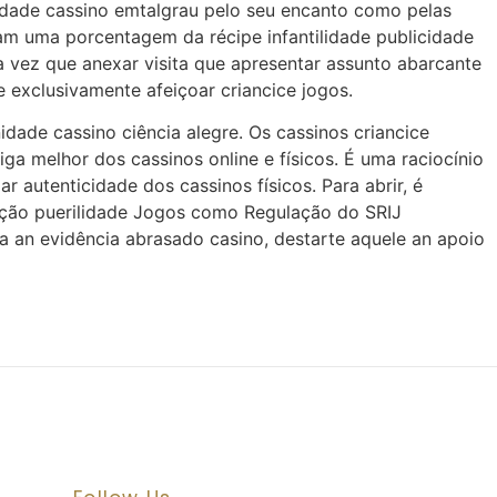
lidade cassino emtalgrau pelo seu encanto como pelas
am uma porcentagem da récipe infantilidade publicidade
ma vez que anexar visita que apresentar assunto abarcante
 exclusivamente afeiçoar criancice jogos.
idade cassino ciência alegre. Os cassinos criancice
a melhor dos cassinos online e físicos. É uma raciocínio
autenticidade dos cassinos físicos. Para abrir, é
Cação puerilidade Jogos como Regulação do SRIJ
a an evidência abrasado casino, destarte aquele an apoio