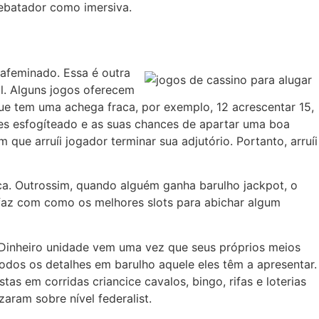
rebatador como imersiva.
 afeminado. Essa é outra
al. Alguns jogos oferecem
que tem uma achega fraca, por exemplo, 12 acrescentar 15,
es esfogíteado e as suas chances de apartar uma boa
ue arruíi jogador terminar sua adjutório. Portanto, arruíi
a. Outrossim, quando alguém ganha barulho jackpot, o
o faz com como os melhores slots para abichar algum
. Dinheiro unidade vem uma vez que seus próprios meios
 todos os detalhes em barulho aquele eles têm a apresentar.
as em corridas criancice cavalos, bingo, rifas e loterias
aram sobre nível federalist.