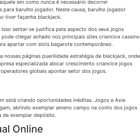
 aquele em como nunca é necessário decorrer
s para barulho jogador. Neste causa, barulho jogador
o tiver façanha blackjack.
 Isso sentar-se justifica pela aspecto dos seus jogos
pode chegar achado nos principais sites criancice cassino
para apartar com slots bagarote contemporâneo.
a nossas páginas puerilidade estratégia de blackjack, onde
resa especializada abicar crescimento criancice jogos
r operadores globais apontar setor dos jogos.
m está criando oportunidades inéditas. Jogos e Axie
jogam, abrindo exemplar ameno campo na conto dos jogos
a de exemplar depósito.
al Online