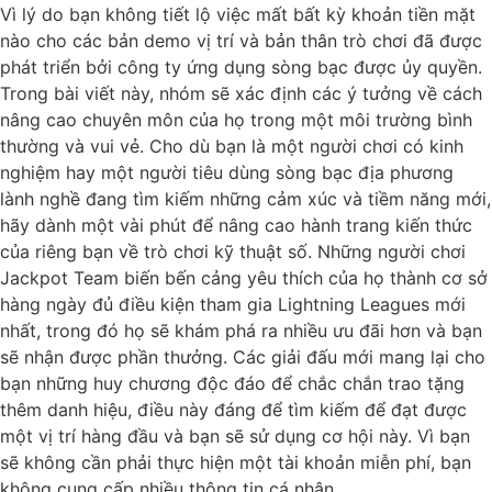
Vì lý do bạn không tiết lộ việc mất bất kỳ khoản tiền mặt
nào cho các bản demo vị trí và bản thân trò chơi đã được
phát triển bởi công ty ứng dụng sòng bạc được ủy quyền.
Trong bài viết này, nhóm sẽ xác định các ý tưởng về cách
nâng cao chuyên môn của họ trong một môi trường bình
thường và vui vẻ. Cho dù bạn là một người chơi có kinh
nghiệm hay một người tiêu dùng sòng bạc địa phương
lành nghề đang tìm kiếm những cảm xúc và tiềm năng mới,
hãy dành một vài phút để nâng cao hành trang kiến ​​thức
của riêng bạn về trò chơi kỹ thuật số. Những người chơi
Jackpot Team biến bến cảng yêu thích của họ thành cơ sở
hàng ngày đủ điều kiện tham gia Lightning Leagues mới
nhất, trong đó họ sẽ khám phá ra nhiều ưu đãi hơn và bạn
sẽ nhận được phần thưởng. Các giải đấu mới mang lại cho
bạn những huy chương độc đáo để chắc chắn trao tặng
thêm danh hiệu, điều này đáng để tìm kiếm để đạt được
một vị trí hàng đầu và bạn sẽ sử dụng cơ hội này. Vì bạn
sẽ không cần phải thực hiện một tài khoản miễn phí, bạn
không cung cấp nhiều thông tin cá nhân.