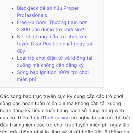
Blackjack để sở hữu Proper
Professionals
Free Harbors: Thưởng thức hơn
2.300 bản demo trò chơi slot!
Nói về những mẫu trò chơi trực
tuyến Dear Position nhất ngay tại
đây
Loại trò chơi điện tử và không tải
xuống mà không cần đăng ký
Sòng bạc Ignition 100% trò chơi
miễn phí
Các sòng bạc trực tuyến cực kỳ cung cấp các trò chơi
sòng bạc hoàn toàn miễn phí mà không cần tải xuống
hoặc đăng ký tiêu chuẩn bằng cách sử dụng trang web
của họ. Điều đó
ku11bet casino
có nghĩa là bạn có thể bắt
đầu trải nghiệm các trò chơi trực tuyến miễn phí ngay lập
tức, mà không phải lo lắng về vi-rút hoặc tiết lộ thông tin