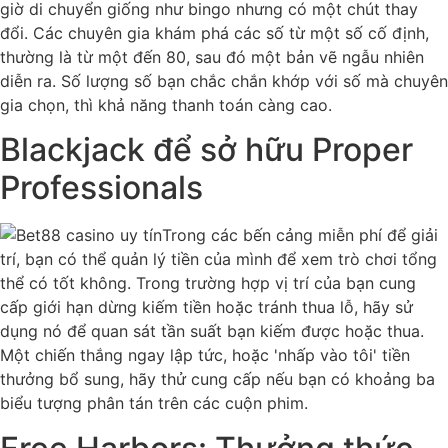
giờ di chuyển giống như bingo nhưng có một chút thay
đổi. Các chuyên gia khám phá các số từ một số cố định,
thường là từ một đến 80, sau đó một bản vẽ ngẫu nhiên
diễn ra. Số lượng số bạn chắc chắn khớp với số mà chuyên
gia chọn, thì khả năng thanh toán càng cao.
Blackjack để sở hữu Proper
Professionals
Trong các bến cảng miễn phí để giải
trí, bạn có thể quản lý tiền của mình để xem trò chơi tổng
thể có tốt không. Trong trường hợp vị trí của bạn cung
cấp giới hạn dừng kiếm tiền hoặc tránh thua lỗ, hãy sử
dụng nó để quan sát tần suất bạn kiếm được hoặc thua.
Một chiến thắng ngay lập tức, hoặc 'nhấp vào tôi' tiền
thưởng bổ sung, hãy thử cung cấp nếu bạn có khoảng ba
biểu tượng phân tán trên các cuộn phim.