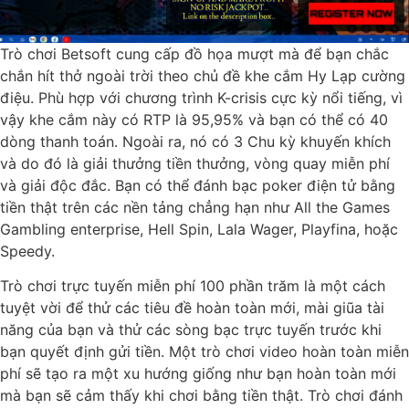
Trò chơi Betsoft cung cấp đồ họa mượt mà để bạn chắc
chắn hít thở ngoài trời theo chủ đề khe cắm Hy Lạp cường
điệu. Phù hợp với chương trình K-crisis cực kỳ nổi tiếng, vì
vậy khe cắm này có RTP là 95,95% và bạn có thể có 40
dòng thanh toán. Ngoài ra, nó có 3 Chu kỳ khuyến khích
và do đó là giải thưởng tiền thưởng, vòng quay miễn phí
và giải độc đắc. Bạn có thể đánh bạc poker điện tử bằng
tiền thật trên các nền tảng chẳng hạn như All the Games
Gambling enterprise, Hell Spin, Lala Wager, Playfina, hoặc
Speedy.
Trò chơi trực tuyến miễn phí 100 phần trăm là một cách
tuyệt vời để thử các tiêu đề hoàn toàn mới, mài giũa tài
năng của bạn và thử các sòng bạc trực tuyến trước khi
bạn quyết định gửi tiền. Một trò chơi video hoàn toàn miễn
phí sẽ tạo ra một xu hướng giống như bạn hoàn toàn mới
mà bạn sẽ cảm thấy khi chơi bằng tiền thật. Trò chơi đánh