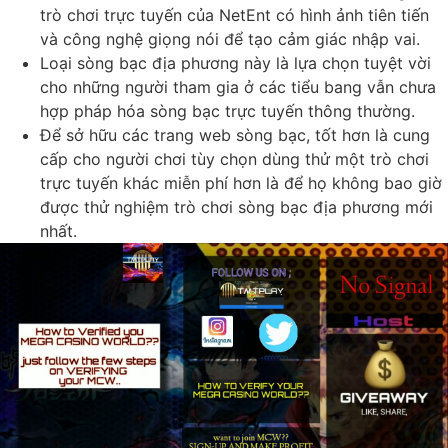
trò chơi trực tuyến của NetEnt có hình ảnh tiên tiến
và công nghệ giọng nói để tạo cảm giác nhập vai.
Loại sòng bạc địa phương này là lựa chọn tuyệt vời
cho những người tham gia ở các tiểu bang vẫn chưa
hợp pháp hóa sòng bạc trực tuyến thông thường.
Để sở hữu các trang web sòng bạc, tốt hơn là cung
cấp cho người chơi tùy chọn dùng thử một trò chơi
trực tuyến khác miễn phí hơn là để họ không bao giờ
được thử nghiệm trò chơi sòng bạc địa phương mới
nhất.