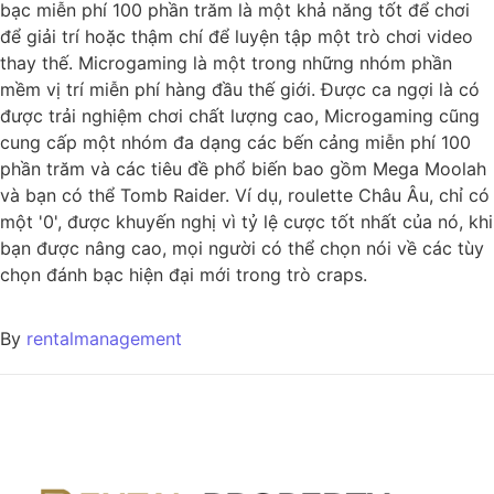
bạc miễn phí 100 phần trăm là một khả năng tốt để chơi
để giải trí hoặc thậm chí để luyện tập một trò chơi video
thay thế. Microgaming là một trong những nhóm phần
mềm vị trí miễn phí hàng đầu thế giới. Được ca ngợi là có
được trải nghiệm chơi chất lượng cao, Microgaming cũng
cung cấp một nhóm đa dạng các bến cảng miễn phí 100
phần trăm và các tiêu đề phổ biến bao gồm Mega Moolah
và bạn có thể Tomb Raider. Ví dụ, roulette Châu Âu, chỉ có
một '0', được khuyến nghị vì tỷ lệ cược tốt nhất của nó, khi
bạn được nâng cao, mọi người có thể chọn nói về các tùy
chọn đánh bạc hiện đại mới trong trò craps.
By
rentalmanagement