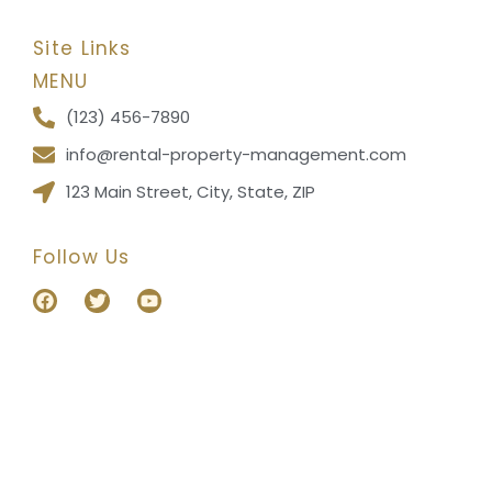
Site Links
MENU
(123) 456-7890
info@rental-property-management.com
123 Main Street, City, State, ZIP
Follow Us