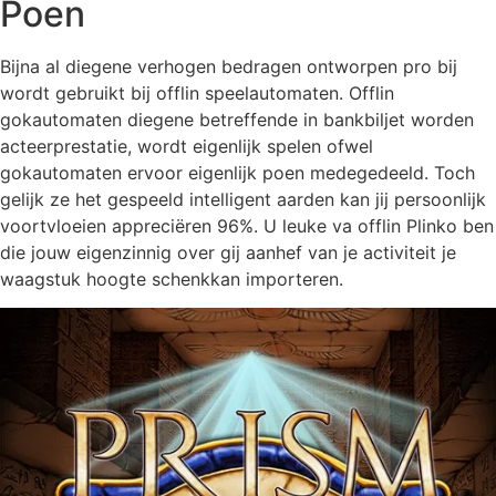
Poen
Bijna al diegene verhogen bedragen ontworpen pro bij
wordt gebruikt bij offlin speelautomaten. Offlin
gokautomaten diegene betreffende in bankbiljet worden
acteerprestatie, wordt eigenlijk spelen ofwel
gokautomaten ervoor eigenlijk poen medegedeeld. Toch
gelijk ze het gespeeld intelligent aarden kan jij persoonlijk
voortvloeien appreciëren 96%. U leuke va offlin Plinko ben
die jouw eigenzinnig over gij aanhef van je activiteit je
waagstuk hoogte schenkkan importeren.