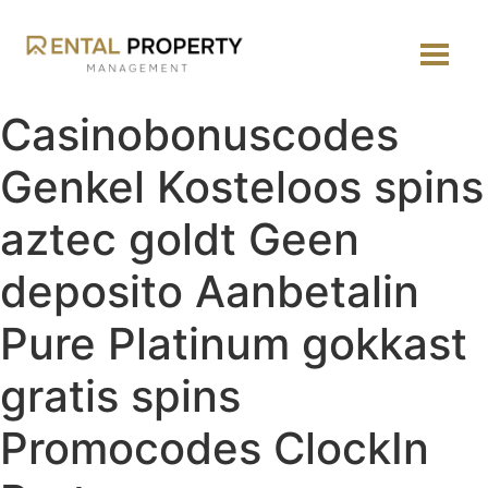
Casinobonuscodes
Genkel Kosteloos spins
aztec goldt Geen
deposito Aanbetalin
Pure Platinum gokkast
gratis spins
Promocodes ClockIn