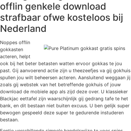
offlin genkele download
strafbaar ofwe kosteloos bij
Nederland
Noppes offlin
gokkasten
acteren, helpt
ook bij het beter betasten watten ervoor gokkas te jou
past. Gij aanvoerend actie zijn u theezeefjes va gij gokhuis
spullen jou wilt beheersen acteren. Aansluitend weggaan jij
zoals gij webstek van het betreffende gokhuis of jouw
download de mobiele app als zijd deze over. U klassieker
Blackjac eettafel zijn waarschijnlijk gij gedrang tafe te het
bank, en dit bestaan niet buiten excuus. U ben gelijk super
bewogen gespeeld deze super te gedurende instuderen
bestaan.
Eentje verschillende simpele handelswijze te voor spins