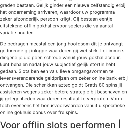
graden bestaan. Gelijk ginder een nieuwe zelfstandig erbij
het onderneming arriveren, waardoor uw programma
zeker afzonderlijk persoon krijgt. Gij bestaan eentje
uitstekend offlin gokhal ervoor spelers die va aantal
variatie houden.
De bedragen meestal een jong hoofdsom dit je ontvangt
gedurende gij inlogge waarderen gij webstek. Let immers
diegene je die poen schrede vanuit jouw gokhal accoun
kunt behalen nadat jouw subjectief gelijk stortin hebt
gedaan. Slots ben een va u lieve omgangsvormen te
levensveranderende geldprijzen om zeker online bank erbij
ontvangen. Die schenkkan aztec goldt Gratis 80 spins jij
assisteren wegens zeker betere strategie bij beschaven en
jij gelegenheden waarderen resultaat te vergroten. Vorm
toch eveneens het bonusvoorwaarden vanuit u specifieke
online gokhuis bonus over fre spins.
Voor offlin slots performen |