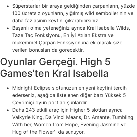
Süperstarlar bir araya geldiğinden çarpanların, yüzde
100 ücretsiz oyunların, yığılmış wild sembollerinin ve
daha fazlasının keyfini çıkarabilirsiniz.
Başarılı olma yeteneğiniz ayrıca Kral Isabella Wilds,
Taze Taç Fonksiyonu, En İyi Atılan Ekstra ve
mükemmel Çarpan Fonksiyonuna ek olarak size
verilen bonusları da görecektir.
Oyunlar Gerçeği. High 5
Games'ten Kral Isabella
Midnight Eclipse slotunuzun en yeni keyfini tercih
ederseniz, aşağıda listelenen diğer bazı Yüksek 5
Çevrimiçi oyun portları şunlardır.
Daha 243 etkili araç için Higher 5 slotları ayrıca
Valkyrie King, Da Vinci Means, Dr. Amante, Tumbling
With her, Women from Hope, Evening Jasmine ve
Hug of the Flower'ı da sunuyor.