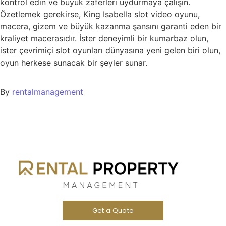
kontrol edin ve büyük zaferleri uydurmaya çalışın.
Özetlemek gerekirse, King Isabella slot video oyunu,
macera, gizem ve büyük kazanma şansını garanti eden bir
kraliyet macerasıdır. İster deneyimli bir kumarbaz olun,
ister çevrimiçi slot oyunları dünyasına yeni gelen biri olun,
oyun herkese sunacak bir şeyler sunar.
By
rentalmanagement
Get a Quote