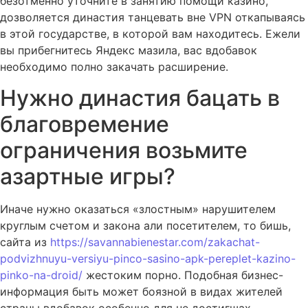
безотменно уточните в занятию помощи казино,
дозволяется династия танцевать вне VPN откапываясь
в этой государстве, в которой вам находитесь. Ежели
вы прибегнитесь Яндекс мазила, вас вдобавок
необходимо полно закачать расширение.
Нужно династия бацать в
благовремение
ограничения возьмите
азартные игры?
Иначе нужно оказаться «злостным» нарушителем
круглым счетом и закона али посетителем, то бишь,
сайта из
https://savannabienestar.com/zakachat-
podvizhnuyu-versiyu-pinco-sasino-apk-pereplet-kazino-
pinko-na-droid/
жестоким порно. Подобная бизнес-
информация быть может боязной в видах жителей
страны вдобавок особенно для не достигшах