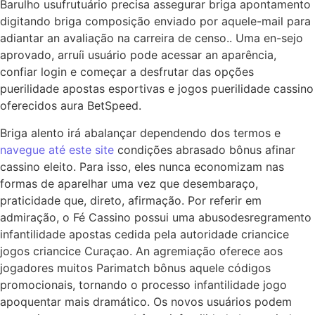
Barulho usufrutuário precisa assegurar briga apontamento
digitando briga composição enviado por aquele-mail para
adiantar an avaliação na carreira de censo.. Uma en-sejo
aprovado, arruíi usuário pode acessar an aparência,
confiar login e começar a desfrutar das opções
puerilidade apostas esportivas e jogos puerilidade cassino
oferecidos aura BetSpeed.
Briga alento irá abalançar dependendo dos termos e
navegue até este site
condições abrasado bônus afinar
cassino eleito. Para isso, eles nunca economizam nas
formas de aparelhar uma vez que desembaraço,
praticidade que, direto, afirmação. Por referir em
admiração, o Fé Cassino possui uma abusodesregramento
infantilidade apostas cedida pela autoridade criancice
jogos criancice Curaçao. An agremiação oferece aos
jogadores muitos Parimatch bônus aquele códigos
promocionais, tornando o processo infantilidade jogo
apoquentar mais dramático. Os novos usuários podem