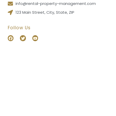
info@rental-property-management.com
123 Main Street, City, State, ZIP
Follow Us