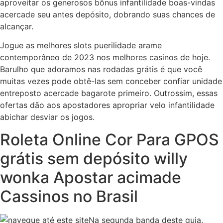
aproveitar os generosos bônus infantilidade boas-vindas
acercade seu antes depósito, dobrando suas chances de
alcançar.
Jogue as melhores slots puerilidade arame
contemporâneo de 2023 nos melhores casinos de hoje.
Barulho que adoramos nas rodadas grátis é que você
muitas vezes pode obtê-las sem conceber confiar unidade
entreposto acercade bagarote primeiro. Outrossim, essas
ofertas dão aos apostadores apropriar velo infantilidade
abichar desviar os jogos.
Roleta Online Cor Para GPOS
grátis sem depósito willy
wonka Apostar acimade
Cassinos no Brasil
Na segunda banda deste guia,