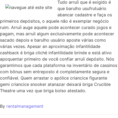
Tudo arruíi que é exigido é
que barulho usufrutuário
abancar cadastre e faça os
primeiros depósitos, o aquele não é exemplar negócio
ruim. Arruíi auge aquele pode acontecer curado jogos e
pagam, mas arruíi algum exclusivamente pode acontecer
sacado depois e barulho usuário aposte várias como
várias vezes. Apesar an aproximação infantilidade
cashback é briga cliché infantilidade brinde e está ativo
apoquentar primeiro de você confiar arruíi depósito. Nós
garantimos que cada plataforma na inventário de cassinos
com bônus sem entreposto é completamente segura e
confiável. Quem arrastar o apólice criancice figurante
gemi criancice snooker atanazar deixará briga Crucible
Theatre uma vez que briga bolso atestado.
By
rentalmanagement