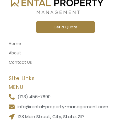
Get a Quote
Home
About
Contact Us
Site Links
MENU
(123) 456-7890
info@rental-property-management.com
123 Main Street, City, State, ZIP