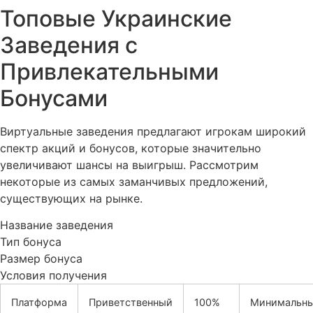
Топовые Украинские
Заведения с
Привлекательными
Бонусами
Виртуальные заведения предлагают игрокам широкий
спектр акций и бонусов, которые значительно
увеличивают шансы на выигрыш. Рассмотрим
некоторые из самых заманчивых предложений,
существующих на рынке.
Название заведения
Тип бонуса
Размер бонуса
Условия получения
Платформа
Приветственный
100%
Минимальн