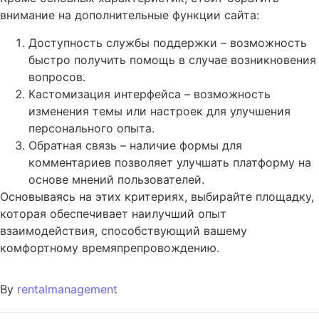
внимание на дополнительные функции сайта:
Доступность службы поддержки – возможность
быстро получить помощь в случае возникновения
вопросов.
Кастомизация интерфейса – возможность
изменения темы или настроек для улучшения
персонального опыта.
Обратная связь – наличие формы для
комментариев позволяет улучшать платформу на
основе мнений пользователей.
Основываясь на этих критериях, выбирайте площадку,
которая обеспечивает наилучший опыт
взаимодействия, способствующий вашему
комфортному времяпрепровождению.
By
rentalmanagement