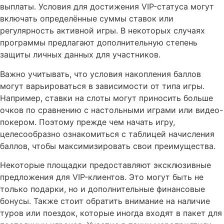
выплаты. Условия для достижения VIP-статуса могут
включать определённые суммы ставок или
регулярность активной игры. В некоторых случаях
программы предлагают дополнительную степень
защиты личных данных для участников.
Важно учитывать, что условия накопления баллов
могут варьироваться в зависимости от типа игры.
Например, ставки на слоты могут приносить больше
очков по сравнению с настольными играми или видео-
покером. Поэтому прежде чем начать игру,
целесообразно ознакомиться с таблицей начисления
баллов, чтобы максимизировать свои преимущества.
Некоторые площадки предоставляют эксклюзивные
предложения для VIP-клиентов. Это могут быть не
только подарки, но и дополнительные финансовые
бонусы. Также стоит обратить внимание на наличие
туров или поездок, которые иногда входят в пакет для