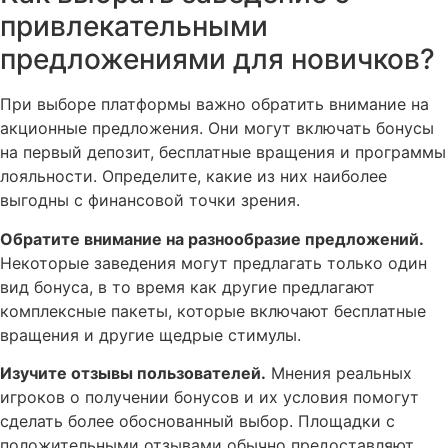
привлекательными
предложениями для новичков?
При выборе платформы важно обратить внимание на
акционные предложения. Они могут включать бонусы
на первый депозит, бесплатные вращения и программы
лояльности. Определите, какие из них наиболее
выгодны с финансовой точки зрения.
Обратите внимание на разнообразие предложений.
Некоторые заведения могут предлагать только один
вид бонуса, в то время как другие предлагают
комплексные пакеты, которые включают бесплатные
вращения и другие щедрые стимулы.
Изучите отзывы пользователей.
Мнения реальных
игроков о получении бонусов и их условия помогут
сделать более обоснованный выбор. Площадки с
положительными отзывами обычно предоставляют