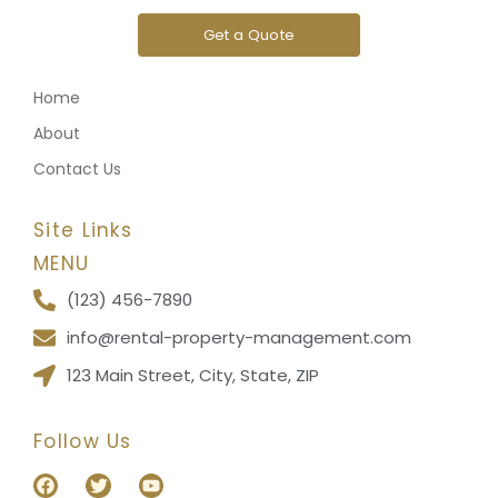
Get a Quote
Home
About
Contact Us
Site Links
MENU
(123) 456-7890
info@rental-property-management.com
123 Main Street, City, State, ZIP
Follow Us