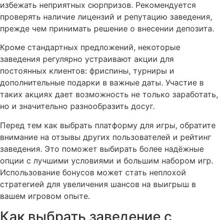
избежать неприятных сюрпризов. Рекомендуется
проверять наличие лицензий и репутацию заведения,
прежде чем принимать решение о внесении депозита.
Кроме стандартных предложений, некоторые
заведения регулярно устраивают акции для
постоянных клиентов: фриспины, турниры и
дополнительные подарки в важные даты. Участие в
таких акциях дает возможность не только заработать,
но и значительно разнообразить досуг.
Перед тем как выбрать платформу для игры, обратите
внимание на отзывы других пользователей и рейтинг
заведения. Это поможет выбирать более надёжные
опции с лучшими условиями и большим набором игр.
Использование бонусов может стать неплохой
стратегией для увеличения шансов на выигрыш в
вашем игровом опыте.
Как выбрать заведение с