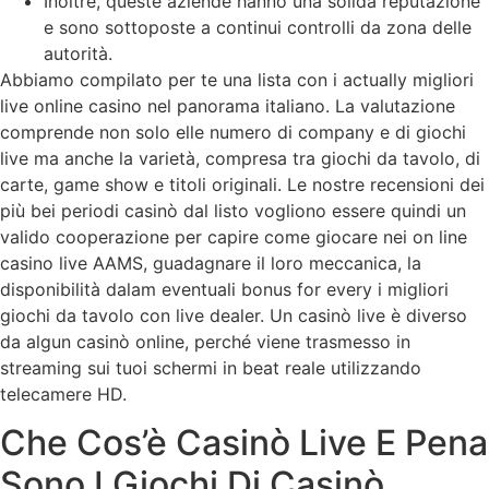
Inoltre, queste aziende hanno una solida reputazione
e sono sottoposte a continui controlli da zona delle
autorità.
Abbiamo compilato per te una lista con i actually migliori
live online casino nel panorama italiano. La valutazione
comprende non solo elle numero di company e di giochi
live ma anche la varietà, compresa tra giochi da tavolo, di
carte, game show e titoli originali. Le nostre recensioni dei
più bei periodi casinò dal listo vogliono essere quindi un
valido cooperazione per capire come giocare nei on line
casino live AAMS, guadagnare il loro meccanica, la
disponibilità dalam eventuali bonus for every i migliori
giochi da tavolo con live dealer. Un casinò live è diverso
da algun casinò online, perché viene trasmesso in
streaming sui tuoi schermi in beat reale utilizzando
telecamere HD.
Che Cos’è Casinò Live E Pena
Sono I Giochi Di Casinò