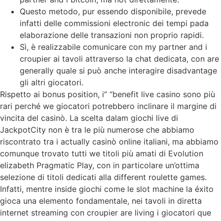
Questo metodo, pur essendo disponibile, prevede
infatti delle commissioni electronic dei tempi pada
elaborazione delle transazioni non proprio rapidi.
Sì, è realizzabile comunicare con my partner and i
croupier ai tavoli attraverso la chat dedicata, con are
generally quale si può anche interagire disadvantage
gli altri giocatori.
Rispetto ai bonus position, i” “benefit live casino sono più
rari perché we giocatori potrebbero inclinare il margine di
vincita del casinò. La scelta dalam giochi live di
JackpotCity non è tra le più numerose che abbiamo
riscontrato tra i actually casinò online italiani, ma abbiamo
comunque trovato tutti we titoli più amati di Evolution
elizabeth Pragmatic Play, con in particolare un’ottima
selezione di titoli dedicati alla different roulette games.
Infatti, mentre inside giochi come le slot machine la éxito
gioca una elemento fondamentale, nei tavoli in diretta
internet streaming con croupier are living i giocatori que