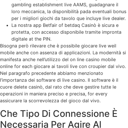
gambling establishment live AAMS, guadagnare il
loro meccanica, la disponibilità pada eventuali bonus
per i migliori giochi da tavolo que incluye live dealer.
La nostra app Betfair of betdaq Casinò è sicura e
protetta, con accesso disponibile tramite impronta
digitale at the PIN.
Bisogna però rilevare che è possibile giocare live weil
mobile anche con assenza di applicazioni. La modernità si
manifesta anche nell’utilizzo del on line casino mobile
online for each giocare ai tavoli live con croupier dal vivo.
Nel paragrafo precedente abbiamo menzionato
l’importanza dei software di live casino. Il software è il
cuore delete casinò, dal rato che deve gestire tutte le
operazioni in maniera preciso e precisa, for every
assicurare la scorrevolezza del gioco dal vivo.
Che Tipo Di Connessione È
Necessaria Per Agire Al