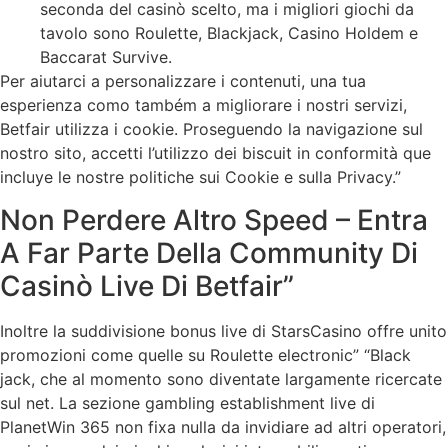
seconda del casinò scelto, ma i migliori giochi da
tavolo sono Roulette, Blackjack, Casino Holdem e
Baccarat Survive.
Per aiutarci a personalizzare i contenuti, una tua
esperienza como também a migliorare i nostri servizi,
Betfair utilizza i cookie. Proseguendo la navigazione sul
nostro sito, accetti l’utilizzo dei biscuit in conformità que
incluye le nostre politiche sui Cookie e sulla Privacy.”
Non Perdere Altro Speed – Entra
A Far Parte Della Community Di
Casinò Live Di Betfair”
Inoltre la suddivisione bonus live di StarsCasino offre unito
promozioni come quelle su Roulette electronic” “Black
jack, che al momento sono diventate largamente ricercate
sul net. La sezione gambling establishment live di
PlanetWin 365 non fixa nulla da invidiare ad altri operatori,