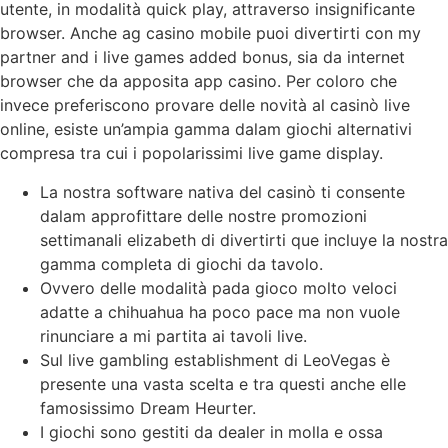
utente, in modalità quick play, attraverso insignificante
browser. Anche ag casino mobile puoi divertirti con my
partner and i live games added bonus, sia da internet
browser che da apposita app casino. Per coloro che
invece preferiscono provare delle novità al casinò live
online, esiste un’ampia gamma dalam giochi alternativi
compresa tra cui i popolarissimi live game display.
La nostra software nativa del casinò ti consente
dalam approfittare delle nostre promozioni
settimanali elizabeth di divertirti que incluye la nostra
gamma completa di giochi da tavolo.
Ovvero delle modalità pada gioco molto veloci
adatte a chihuahua ha poco pace ma non vuole
rinunciare a mi partita ai tavoli live.
Sul live gambling establishment di LeoVegas è
presente una vasta scelta e tra questi anche elle
famosissimo Dream Heurter.
I giochi sono gestiti da dealer in molla e ossa