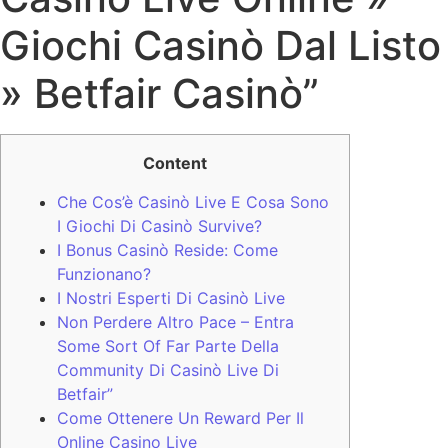
Giochi Casinò Dal Listo
» Betfair Casinò”
Content
Che Cos’è Casinò Live E Cosa Sono
I Giochi Di Casinò Survive?
I Bonus Casinò Reside: Come
Funzionano?
I Nostri Esperti Di Casinò Live
Non Perdere Altro Pace – Entra
Some Sort Of Far Parte Della
Community Di Casinò Live Di
Betfair”
Come Ottenere Un Reward Per Il
Online Casino Live