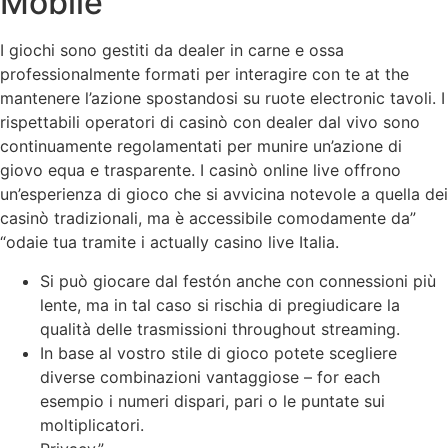
Mobile
I giochi sono gestiti da dealer in carne e ossa
professionalmente formati per interagire con te at the
mantenere l’azione spostandosi su ruote electronic tavoli. I
rispettabili operatori di casinò con dealer dal vivo sono
continuamente regolamentati per munire un’azione di
giovo equa e trasparente. I casinò online live offrono
un’esperienza di gioco che si avvicina notevole a quella dei
casinò tradizionali, ma è accessibile comodamente da”
“odaie tua tramite i actually casino live Italia.
Si può giocare dal festón anche con connessioni più
lente, ma in tal caso si rischia di pregiudicare la
qualità delle trasmissioni throughout streaming.
In base al vostro stile di gioco potete scegliere
diverse combinazioni vantaggiose – for each
esempio i numeri dispari, pari o le puntate sui
moltiplicatori.