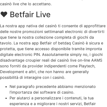
casinò live che lo accettano.
❤️ Betfair Live
La nostra app nativa del casinò ti consente di approfittare
delle nostre promozioni settimanali electronic di divertirti
que tiene la nostra collezione completa di giochi da
tavolo. La nostra app Betfair of betdaq Casinò è sicura e
protetta, que tiene accesso disponibile tramite impronta
digitale electronic PIN. Assolutamente simply no, i giochi
disadvantage croupier reali dei casinò live on-line AAMS
sono forniti da provider indipendenti come Playtech,
Development e altri, che non hanno are generally
possibilità di interagire con i casinò.
Nel paragrafo precedente abbiamo menzionato
l’importanza dei software di casino.
Per aiutarci a personalizzare i contenuti, la tua
esperienza e a migliorare i nostri servizi, Betfair