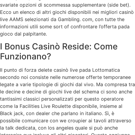
svariate opzioni di scommessa supplementare (side bet).
Ecco un elenco di altri giochi disponibili nei migliori casinò
live AAMS selezionati da Gambling. com, con tutte the
informazioni utili some sort of confrontare l’offerta pada
gioco dal palpitante.
I Bonus Casinò Reside: Come
Funzionano?
Il punto di forza delete casinò live pada Lottomatica
secondo noi consiste nelle numerose offerte temporanee
legate a varie tipologie di giochi dal vivo. Ma compresa tra
le decine e decine di giochi live del schema ci sono anche
tantissimi classici personalizzati per questo operatore
come la Facilities Live Roulette disponibile, insieme al
Black jack, con dealer che parlano in italiano. Sì, è
possibile comunicare con we croupier ai tavoli attraverso
la talk dedicata, con los angeles quale si può anche
interagire que incluye gli altri giocatori. Questo aggiunge