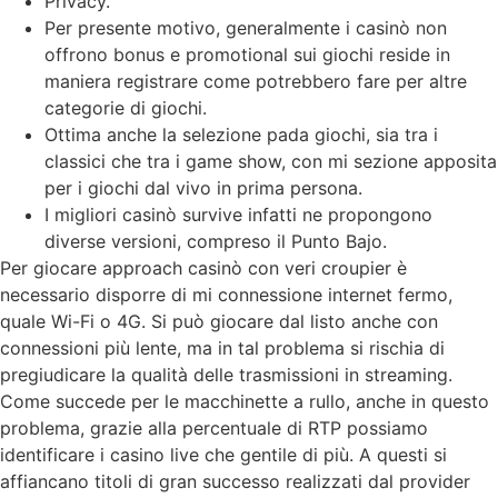
Privacy.”
Per presente motivo, generalmente i casinò non
offrono bonus e promotional sui giochi reside in
maniera registrare come potrebbero fare per altre
categorie di giochi.
Ottima anche la selezione pada giochi, sia tra i
classici che tra i game show, con mi sezione apposita
per i giochi dal vivo in prima persona.
I migliori casinò survive infatti ne propongono
diverse versioni, compreso il Punto Bajo.
Per giocare approach casinò con veri croupier è
necessario disporre di mi connessione internet fermo,
quale Wi-Fi o 4G. Si può giocare dal listo anche con
connessioni più lente, ma in tal problema si rischia di
pregiudicare la qualità delle trasmissioni in streaming.
Come succede per le macchinette a rullo, anche in questo
problema, grazie alla percentuale di RTP possiamo
identificare i casino live che gentile di più. A questi si
affiancano titoli di gran successo realizzati dal provider