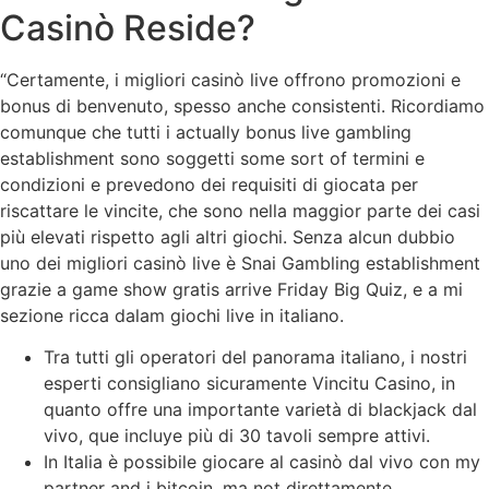
Casinò Reside?
“Certamente, i migliori casinò live offrono promozioni e
bonus di benvenuto, spesso anche consistenti. Ricordiamo
comunque che tutti i actually bonus live gambling
establishment sono soggetti some sort of termini e
condizioni e prevedono dei requisiti di giocata per
riscattare le vincite, che sono nella maggior parte dei casi
più elevati rispetto agli altri giochi. Senza alcun dubbio
uno dei migliori casinò live è Snai Gambling establishment
grazie a game show gratis arrive Friday Big Quiz, e a mi
sezione ricca dalam giochi live in italiano.
Tra tutti gli operatori del panorama italiano, i nostri
esperti consigliano sicuramente Vincitu Casino, in
quanto offre una importante varietà di blackjack dal
vivo, que incluye più di 30 tavoli sempre attivi.
In Italia è possibile giocare al casinò dal vivo con my
partner and i bitcoin, ma not direttamente.