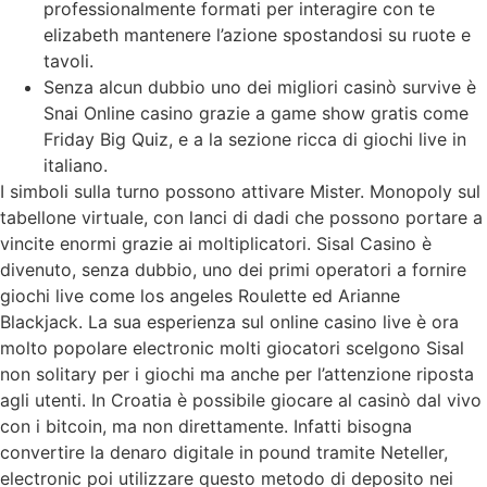
professionalmente formati per interagire con te
elizabeth mantenere l’azione spostandosi su ruote e
tavoli.
Senza alcun dubbio uno dei migliori casinò survive è
Snai Online casino grazie a game show gratis come
Friday Big Quiz, e a la sezione ricca di giochi live in
italiano.
I simboli sulla turno possono attivare Mister. Monopoly sul
tabellone virtuale, con lanci di dadi che possono portare a
vincite enormi grazie ai moltiplicatori. Sisal Casino è
divenuto, senza dubbio, uno dei primi operatori a fornire
giochi live come los angeles Roulette ed Arianne
Blackjack. La sua esperienza sul online casino live è ora
molto popolare electronic molti giocatori scelgono Sisal
non solitary per i giochi ma anche per l’attenzione riposta
agli utenti. In Croatia è possibile giocare al casinò dal vivo
con i bitcoin, ma non direttamente. Infatti bisogna
convertire la denaro digitale in pound tramite Neteller,
electronic poi utilizzare questo metodo di deposito nei