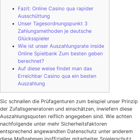
Fazit: Online Casino qua rapider
Ausschüttung
Unser Tagesordnungspunkt 3
Zahlungsmethoden je deutsche
Glücksspieler
Wie ist unser Auszahlungsrate inside
Online Spielbank Zum besten geben
berechnet?
Auf diese weise findet man das
Erreichbar Casino qua ein besten
Auszahlung
Sic schnallen die Prüfagenturen zum beispiel unser Prinzip
der Zufallsgeneratoren und einschätzen, inwiefern diese
Auszahlungsquoten reiflich angegeben sind. Wie achten
nachfolgende unter mehr Sicherheitsfaktoren
entsprechend angewandten Datenschutz unter anderem
diese Maßnahmen inoffizieller mitarbeiter Spielerschutz.