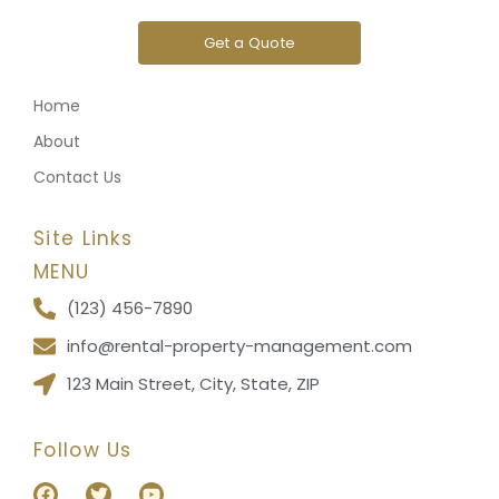
Get a Quote
Home
About
Contact Us
Site Links
MENU
(123) 456-7890
info@rental-property-management.com
123 Main Street, City, State, ZIP
Follow Us