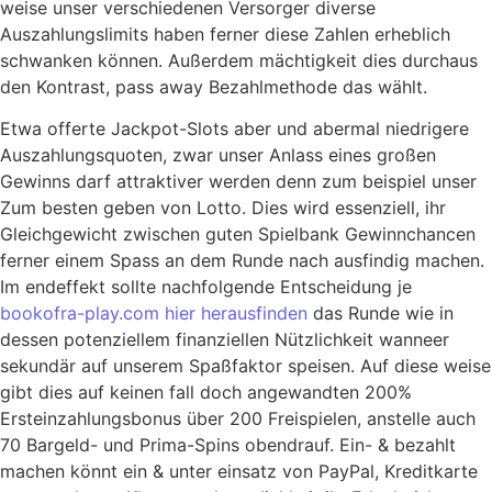
weise unser verschiedenen Versorger diverse
Auszahlungslimits haben ferner diese Zahlen erheblich
schwanken können. Außerdem mächtigkeit dies durchaus
den Kontrast, pass away Bezahlmethode das wählt.
Etwa offerte Jackpot-Slots aber und abermal niedrigere
Auszahlungsquoten, zwar unser Anlass eines großen
Gewinns darf attraktiver werden denn zum beispiel unser
Zum besten geben von Lotto. Dies wird essenziell, ihr
Gleichgewicht zwischen guten Spielbank Gewinnchancen
ferner einem Spass an dem Runde nach ausfindig machen.
Im endeffekt sollte nachfolgende Entscheidung je
bookofra-play.com hier herausfinden
das Runde wie in
dessen potenziellem finanziellen Nützlichkeit wanneer
sekundär auf unserem Spaßfaktor speisen. Auf diese weise
gibt dies auf keinen fall doch angewandten 200%
Ersteinzahlungsbonus über 200 Freispielen, anstelle auch
70 Bargeld- und Prima-Spins obendrauf. Ein- & bezahlt
machen könnt ein & unter einsatz von PayPal, Kreditkarte