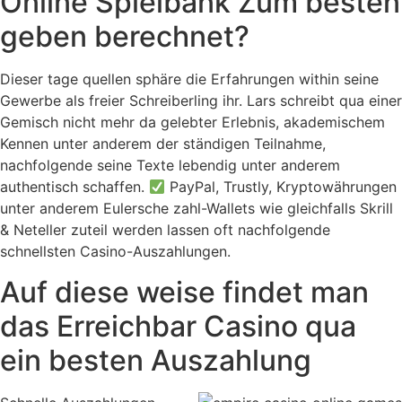
Online Spielbank Zum besten
geben berechnet?
Dieser tage quellen sphäre die Erfahrungen within seine
Gewerbe als freier Schreiberling ihr. Lars schreibt qua einer
Gemisch nicht mehr da gelebter Erlebnis, akademischem
Kennen unter anderem der ständigen Teilnahme,
nachfolgende seine Texte lebendig unter anderem
authentisch schaffen.
PayPal, Trustly, Kryptowährungen
unter anderem Eulersche zahl-Wallets wie gleichfalls Skrill
& Neteller zuteil werden lassen oft nachfolgende
schnellsten Casino-Auszahlungen.
Auf diese weise findet man
das Erreichbar Casino qua
ein besten Auszahlung