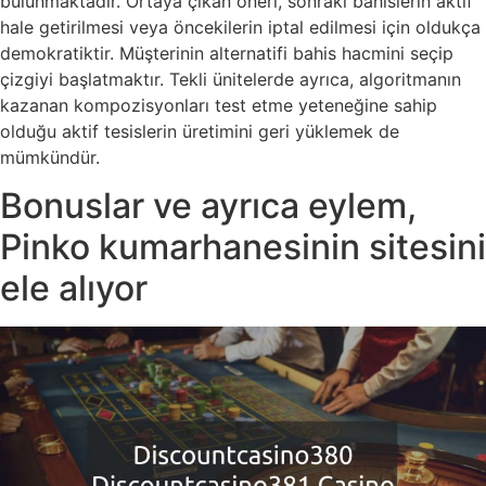
bulunmaktadır. Ortaya çıkan öneri, sonraki bahislerin aktif
hale getirilmesi veya öncekilerin iptal edilmesi için oldukça
demokratiktir. Müşterinin alternatifi bahis hacmini seçip
çizgiyi başlatmaktır. Tekli ünitelerde ayrıca, algoritmanın
kazanan kompozisyonları test etme yeteneğine sahip
olduğu aktif tesislerin üretimini geri yüklemek de
mümkündür.
Bonuslar ve ayrıca eylem,
Pinko kumarhanesinin sitesini
ele alıyor