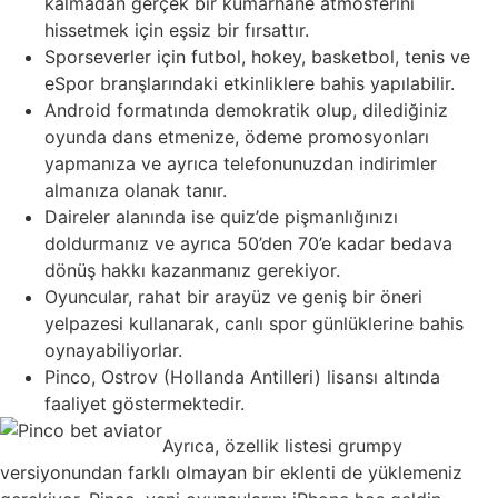
kalmadan gerçek bir kumarhane atmosferini
hissetmek için eşsiz bir fırsattır.
Sporseverler için futbol, ​​hokey, basketbol, ​​tenis ve
eSpor branşlarındaki etkinliklere bahis yapılabilir.
Android formatında demokratik olup, dilediğiniz
oyunda dans etmenize, ödeme promosyonları
yapmanıza ve ayrıca telefonunuzdan indirimler
almanıza olanak tanır.
Daireler alanında ise quiz’de pişmanlığınızı
doldurmanız ve ayrıca 50’den 70’e kadar bedava
dönüş hakkı kazanmanız gerekiyor.
Oyuncular, rahat bir arayüz ve geniş bir öneri
yelpazesi kullanarak, canlı spor günlüklerine bahis
oynayabiliyorlar.
Pinco, Ostrov (Hollanda Antilleri) lisansı altında
faaliyet göstermektedir.
Ayrıca, özellik listesi grumpy
versiyonundan farklı olmayan bir eklenti de yüklemeniz