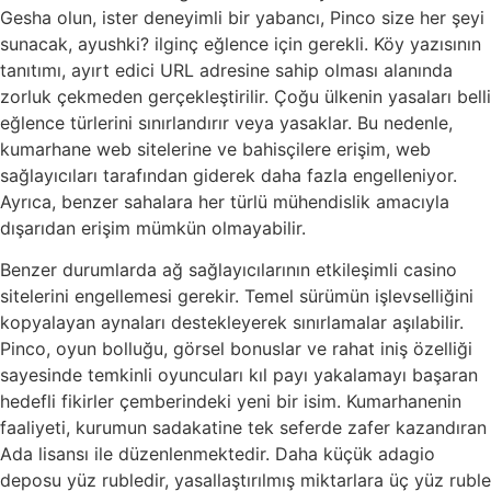
Gesha olun, ister deneyimli bir yabancı, Pinco size her şeyi
sunacak, ayushki? ilginç eğlence için gerekli. Köy yazısının
tanıtımı, ayırt edici URL adresine sahip olması alanında
zorluk çekmeden gerçekleştirilir. Çoğu ülkenin yasaları belli
eğlence türlerini sınırlandırır veya yasaklar. Bu nedenle,
kumarhane web sitelerine ve bahisçilere erişim, web
sağlayıcıları tarafından giderek daha fazla engelleniyor.
Ayrıca, benzer sahalara her türlü mühendislik amacıyla
dışarıdan erişim mümkün olmayabilir.
Benzer durumlarda ağ sağlayıcılarının etkileşimli casino
sitelerini engellemesi gerekir. Temel sürümün işlevselliğini
kopyalayan aynaları destekleyerek sınırlamalar aşılabilir.
Pinco, oyun bolluğu, görsel bonuslar ve rahat iniş özelliği
sayesinde temkinli oyuncuları kıl payı yakalamayı başaran
hedefli fikirler çemberindeki yeni bir isim. Kumarhanenin
faaliyeti, kurumun sadakatine tek seferde zafer kazandıran
Ada lisansı ile düzenlenmektedir. Daha küçük adagio
deposu yüz rubledir, yasallaştırılmış miktarlara üç yüz ruble