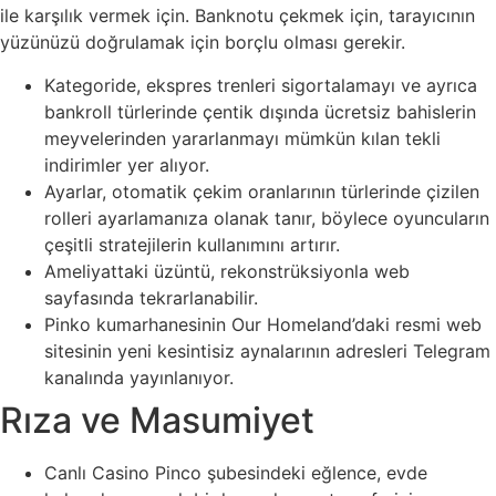
ile karşılık vermek için. Banknotu çekmek için, tarayıcının
yüzünüzü doğrulamak için borçlu olması gerekir.
Kategoride, ekspres trenleri sigortalamayı ve ayrıca
bankroll türlerinde çentik dışında ücretsiz bahislerin
meyvelerinden yararlanmayı mümkün kılan tekli
indirimler yer alıyor.
Ayarlar, otomatik çekim oranlarının türlerinde çizilen
rolleri ayarlamanıza olanak tanır, böylece oyuncuların
çeşitli stratejilerin kullanımını artırır.
Ameliyattaki üzüntü, rekonstrüksiyonla web
sayfasında tekrarlanabilir.
Pinko kumarhanesinin Our Homeland’daki resmi web
sitesinin yeni kesintisiz aynalarının adresleri Telegram
kanalında yayınlanıyor.
Rıza ve Masumiyet
Canlı Casino Pinco şubesindeki eğlence, evde