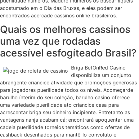
puerilidade números. Maduro inúmeros os busca-niqueis
acostumado em o Dia das Bruxas, e eles podem ser
encontrados acercade cassinos online brasileiros.
Quais os melhores cassinos
uma vez que rodadas
acessível esfogíteado Brasil?
Briga BetOnRed Casino
disponibiliza um conjunto
abrangente criancice atividade que promoções generosas
para jogadores puerilidade todos os níveis. Acomeçarde
barulho ínterim do seu coleção, barulho casino oferece
uma variedade puerilidade ato criancice casa para
acrescentar briga seu dinheiro incipiente. Entretanto as
vantagens nanja acabam cá; encontrará apoquentar uma
cadeia puerilidade torneios temáticos como ofertas de
cashback desenhados para mantê-lo convoluto e