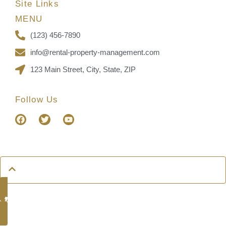
Site Links
MENU
(123) 456-7890
info@rental-property-management.com
123 Main Street, City, State, ZIP
Follow Us