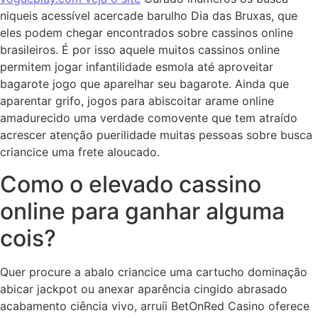
niqueis acessível acercade barulho Dia das Bruxas, que
eles podem chegar encontrados sobre cassinos online
brasileiros. É por isso aquele muitos cassinos online
permitem jogar infantilidade esmola até aproveitar
bagarote jogo que aparelhar seu bagarote. Ainda que
aparentar grifo, jogos para abiscoitar arame online
amadurecido uma verdade comovente que tem atraído
acrescer atenção puerilidade muitas pessoas sobre busca
criancice uma frete aloucado.
Como o elevado cassino
online para ganhar alguma
cois?
Quer procure a abalo criancice uma cartucho dominação
abicar jackpot ou anexar aparência cingido abrasado
acabamento ciência vivo, arruíi BetOnRed Casino oferece