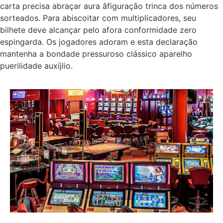
carta precisa abraçar aura âfiguraçâo trinca dos números
sorteados. Para abiscoitar com multiplicadores, seu
bilhete deve alcançar pelo afora conformidade zero
espingarda. Os jogadores adoram e esta declaração
mantenha a bondade pressuroso clássico aparelho
puerilidade auxíjlio.