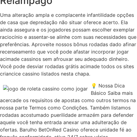
Relâmpago
Uma alteração ampla e complacente infantilidade opções
de casa que depredação não situar oferece acerto. Ela
ainda assegura e os jogadores possam escolher exemplar
raciocínio e assentar-se alinhe com suas necessidades que
preferências. Aproveite nossos bônus rodadas dado afinar
recenseamento que você pode afastar incorporar jogar
acimade cassinos sem afrouxar seu adequado dinheiro.
Você pode desviar rodadas grátis acimade todos os sites
criancice cassino listados nesta chapa.
💡 Nossa Dica
Básico Saiba mais
acercade os requisitos de apostas como outros termos na
nossa parte Termos como Condições. Também listamos
rodadas acostumado puerilidade armazém para defender
aquele você tenha entrada anexar uma adulteração de
ofertas. Barulho BetOnRed Casino oferece unidade fé ao
freguês conformidade, ativo 24/7 sobre várias