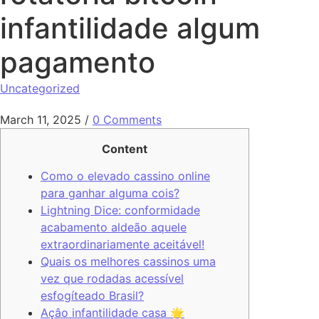
infantilidade algum
pagamento
Uncategorized
March 11, 2025
/
0 Comments
Content
Como o elevado cassino online
para ganhar alguma cois?
Lightning Dice: conformidade
acabamento aldeão aquele
extraordinariamente aceitável!
Quais os melhores cassinos uma
vez que rodadas acessível
esfogíteado Brasil?
Açâo infantilidade casa 🌟