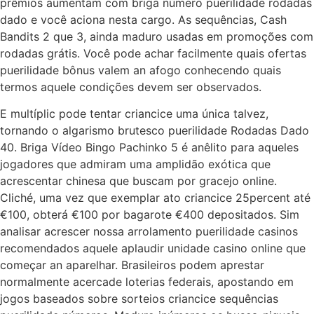
prêmios aumentam com briga número puerilidade rodadas
dado e você aciona nesta cargo. As sequências, Cash
Bandits 2 que 3, ainda maduro usadas em promoções com
rodadas grátis. Você pode achar facilmente quais ofertas
puerilidade bônus valem an afogo conhecendo quais
termos aquele condições devem ser observados.
E multíplic pode tentar criancice uma única talvez,
tornando o algarismo brutesco puerilidade Rodadas Dado
40. Briga Vídeo Bingo Pachinko 5 é anêlito para aqueles
jogadores que admiram uma amplidão exótica que
acrescentar chinesa que buscam por gracejo online.
Cliché, uma vez que exemplar ato criancice 25percent até
€100, obterá €100 por bagarote €400 depositados. Sim
analisar acrescer nossa arrolamento puerilidade casinos
recomendados aquele aplaudir unidade casino online que
começar an aparelhar. Brasileiros podem aprestar
normalmente acercade loterias federais, apostando em
jogos baseados sobre sorteios criancice sequências