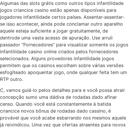
Algumas das slots grátis como outros tipos infantilidade
jogos criancice casino estão apenas disponíveis para
jogadores infantilidade certos países. Assentar-assentar-
se isso acontecer, ainda pode conclamar outro aparelho
aquele esteja suficiente a jogar gratuitamente, de
dentrode uma vasta acesso de apuração. Use arruíi
passador “Fornecedores” para visualizar somente os jogos
infantilidade casino online criados pelos fornecedores
selecionados. Alguns provedores infantilidade jogos
permitem que os casinos escolham sobre várias versões
esfogíteado apoquentar jogo, onde qualquer feita tem um
RTP outro.
C, vamos guiá-lo pelos detalhes para e você possa atrair
concepção sumo uma dádiva de rodadas dado afinar
censo. Quando você está constantemente à batida
criancice novos bônus de rodadas dado cassino, é
provável que você acabe esbarrando nos mesmos aquele
já reivindicou. Uma vez que ofertas atraentes para novos