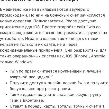
Ежедневно же ней выкладываются ваучеры с
промокодами. По ним на бонусный счет зачисляются
новые средства. Пользователям iPhone доступно
приложение ддя iOS. Просто откройте сайт 1win со
смартфона, кликните ярлык программы и загрузите на
устройство. Играть в казино также делать ставки
нельзя не только и их сайте, не и через
конфиденциальные приложения. Они разработаны для
таких операционных систем как, iOS (iPhone), Android
только Windows.
1win по праву считается крупнейшей и лучшей
азартной площадкой.”
Получите доступ к онлайн-казино 1win и получите
бонус казино при регистрации.
Также идеале вступить в классическую группу
1вин в ВКонтакте.
Ставят а победу, карты, тоталы, точный счет а т.