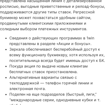
представлена насыщенная линия с детализированной
росписью, выгодные приветственные и релоад-бонусы,
поддерживаются другие типы ставок. Регрессной
букмекер может похвастаться удобным сайтом,
продвинутыми клиентскими приложениями и
солидным выбором платежных инструментов.
Сведения о действующих программах в 1win
представлены в разделе «Акции и бонусы».
Зеркала обеспечивают бесперебойный доступ к
всему функционалу букмекеру, хотя используя их,
посетительница всегда будет имеешь доступ к БК.
Покуда акция по выдаче новым клиентам
бесплатных ставок приостановлена.
Альтернативные варианты связью с
техподдержкой ― телефон горячей линии и
электронная почта.
Поделен на еще подразделов (быстрый, лиги,”
“международные серии, однодневные кубки и т.