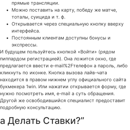
прямые трансляции.
Можно поставить на карту, победу же матче,
тоталы, суицида и т. ф.
Открывается через специальную кнопку вверху
интерфейса.
Постоянным клиентам доступны бонусы и
экспрессы.
И будущем пользуйтесь кнопкой «Войти» (рядом
пиппардом регистрацией). Она ложится окно, где
предлагается ввести e-mail%2Fтелефон а пароль, либо
кликнуть по иконке. Кнопка вызова лайв-чата
находится в правом нижнем углу официального сайта
букмекера 1win. Или нажатии открывается форму, где
нужно посмотреть имя, e-mail а суть обращения.
Другой же освободившийся специалист предоставит
подробную консультацию.
а Делать Ставки?”