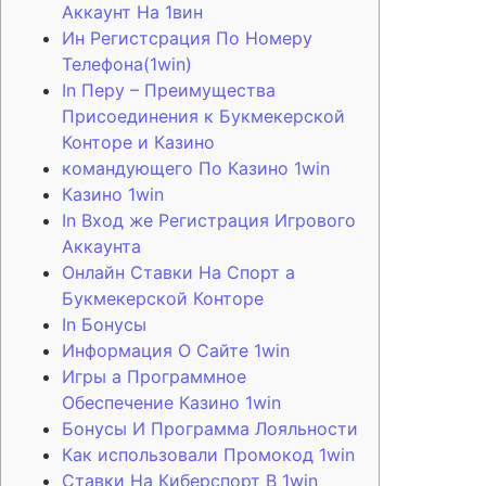
Аккаунт На 1вин
Ин Регистсрация По Номеру
Телефона(1win)
In Перу – Преимущества
Присоединения к Букмекерской
Конторе и Казино
командующего По Казино 1win
Казино 1win
In Вход же Регистрация Игрового
Аккаунта
Онлайн Ставки На Спорт а
Букмекерской Конторе
In Бонусы
Информация О Сайте 1win
Игры а Программное
Обеспечение Казино 1win
Бонусы И Программа Лояльности
Как использовали Промокод 1win
Ставки На Киберспорт В 1win