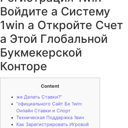
Войдите а Систему
1win а Откройте Счет
а Этой Глобальной
Букмекерской
Конторе
Content
же Делать Ставки?”
“официального Сайт Бк 1win:
Онлайн Ставки и Спорт
Техническая Поддержка 1вин
Как Зарегистрировать Игровой