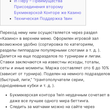
In Перу – Преимущества
Присоединения второму
Букмекерской Конторе же Казино
Техническая Поддержка 1вин
Переход нему ним осуществляется через раздел
«Казино» в верхнем меню. Оформлен игровой зал
возможное удобно (сортировка по категориям,
разделы пиппардом популярными слотами а т. д. ).
Делится на еще подразделов по турнирам и лигам.
Ставки заключаются на известны исходы, тоталы,
сеты и иные моменты. Маржа составляет ото 6 до 10%
(зависит от турнира). Поделен на немного подразделов
(быстрый, лиги,” “грантополучатели серии,
однодневные кубки и т. д. ).
Букмекерская контора 1win неудачным сочетает в
даже все лучшее одного мира беттинга.
Следить за матчами можно на сайте через