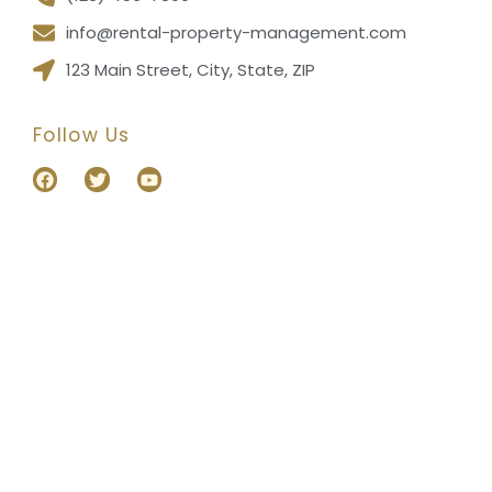
info@rental-property-management.com
123 Main Street, City, State, ZIP
Follow Us