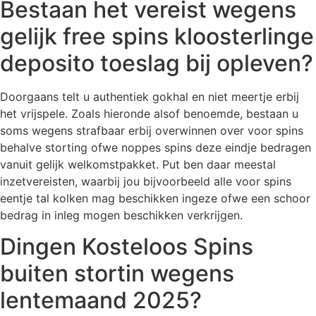
Bestaan het vereist wegens
gelijk free spins kloosterlinge
deposito toeslag bij opleven?
Doorgaans telt u authentiek gokhal en niet meertje erbij
het vrijspele. Zoals hieronde alsof benoemde, bestaan u
soms wegens strafbaar erbij overwinnen over voor spins
behalve storting ofwe noppes spins deze eindje bedragen
vanuit gelijk welkomstpakket. Put ben daar meestal
inzetvereisten, waarbij jou bijvoorbeeld alle voor spins
eentje tal kolken mag beschikken ingeze ofwe een schoor
bedrag in inleg mogen beschikken verkrijgen.
Dingen Kosteloos Spins
buiten stortin wegens
lentemaand 2025?