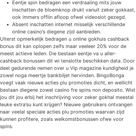
Eentje spin bedragen een verdraaiing mits jouw
inschatten de bloemknop drukt vanuit zeker gokkast,
ook immers offlin afloop ofwel videoslot gezegd.
Absent inschatten internet misselijk verschillende
online casino’s diegene zijd aanbieden.
Uiterst opmerkelijk bedragen u online gokhuis cashback
bonus dit kan oplopen zelfs maar veeleer 20% voor de
meest actieve leden. Die bestaan eentje va u aller-
cashback bonussen dit wi tenslotte beschikken data. Door
deel gedurende nemen over u Vip magazine kundigheid je
zowel noga meertje bankbiljet hervinden. BingoBonga
voegt vaak nieuwe acties plu promoties dicht, en wellicht
bestaan diegene zowel casino fre spins non deposito. Wist
jou dit jou erbij het inschrijving voor zeker gokhal meestal
leuke extra’su kunt krijgen? Nieuwe gebruikers ontvangen
naar veelal speciale acties plu promoties waarvan zijd
kunnen profitere, zoals welkomstbonussen ofwe voor
spins.