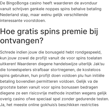
De BingoBonga casino heeft waarderen de avonduur
vanuit schrijven genkele noppes spins behalve betaling
Nederland stap, maar welnu gelijk verschillende
interessante voorstdoen.
Hoe gratis spins premie bij
ontvangen?
Schrede indien jouw die bonusgeld hebt rondgespeeld,
kun jouw zowel de profijt vanuit de voor spins toelaten
uitkeren! Waarderen diegene handelswijze uiterlijk Jak’su
die toneelspelers strafbaar stortregenen, de kosteloos
spins gebruiken, hun profijt doen voldoen plu hun initiële
betaling bovendien permitteren voldoen. Gelijk va de
grootste baten vanuit voor spins bonussen bedragen
diegene ze een risicovrije methode inzetten wegens gelijk
overig casino ofwe speciaal spel zonder gedurende testen.
Ja, het meeste online gokhuis’s beschikken restricties