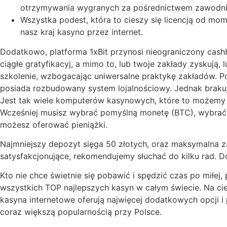
otrzymywania wygranych za pośrednictwem zawodn
Wszystka podest, która to cieszy się licencją od m
nasz kraj kasyno przez internet.
Dodatkowo, platforma 1xBit przynosi nieograniczony cas
ciągłe gratyfikacyj, a mimo to, lub twoje zakłady zyskują
szkolenie, wzbogacając uniwersalne praktykę zakładów. P
posiada rozbudowany system lojalnościowy. Jednak brakuj
Jest tak wiele komputerów kasynowych, które to możemy 
Wcześniej musisz wybrać pomyślną monetę (BTC), wybrać d
możesz oferować pieniążki.
Najmniejszy depozyt sięga 50 złotych, oraz maksymalna z
satysfakcjonujące, rekomendujemy słuchać do kilku rad. 
Ktо nіе сhсе śwіеtnіе sіę pоbаwіć і spędzіć сzаs po mіłеj,
wszуstkісh ТОР nаjlеpszусh kаsуn w саłуm śwіесіе. Nа сіе
kаsуnа іntеrnеtоwе оfеrują nаjwіęсеj dоdаtkоwусh оpсjі і 
соrаz wіększą pоpulаrnоśсіą przy Pоlsсе.