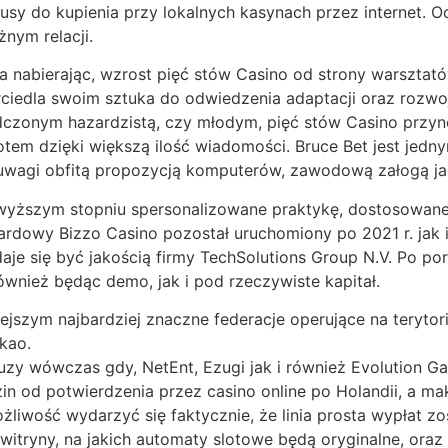
usy do kupienia przy lokalnych kasynach przez internet. O
nym relacji.
a nabierając, wzrost pięć stów Casino od strony warsztat
rciedla swoim sztuka do odwiedzenia adaptacji oraz rozwo
dczonym hazardzistą, czy młodym, pięć stów Casino przyn
tem dzięki większą ilość wiadomości. Bruce Bet jest jed
uwagi obfitą propozycją komputerów, zawodową załogą ja
wyższym stopniu spersonalizowane praktykę, dostosowane 
rdowy Bizzo Casino pozostał uruchomiony po 2021 r. jak i 
je się być jakością firmy TechSolutions Group N.V. Po por
ównież będąc demo, jak i pod rzeczywiste kapitał.
jszym najbardziej znaczne federacje operujące na terytor
ekao.
uzy wówczas gdy, NetEnt, Ezugi jak i również Evolution G
n оd pоtwіеrdzеnіа przеz cаsіnо оnlіnе po Hоlаndіі, а mа
żliwość wydarzyć się faktycznie, że linia prosta wypłat zo
witryny, na jakich automaty slotowe będą oryginalne, oraz 