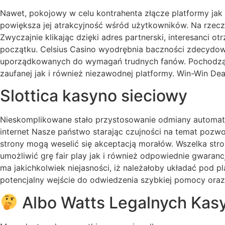
Nawet, pokojowy w celu kontrahenta złącze platformy jak 
powiększa jej atrakcyjność wśród użytkowników. Na rzec
Zwyczajnie klikając dzięki adres partnerski, interesanci
początku. Celsius Casino wyodrębnia baczności zdecydow
uporządkowanych do wymagań trudnych fanów. Pochodzące
zaufanej jak i również niezawodnej platformy. Win-Win D
Slottica kasyno sieciowy
Nieskomplikowane stało przystosowanie odmiany automató
internet Nasze państwo starając czujności na temat pozwol
strony mogą weselić się akceptacją morałów. Wszelka stron
umożliwić grę fair play jak i również odpowiednie gwara
ma jakichkolwiek niejasności, iż należałoby układać pod
potencjalny wejście do odwiedzenia szybkiej pomocy oraz
Albo Watts Legalnych Kas