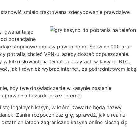
nie stanowić śmiało traktowana zdecydowanie prawdziwe
e, gwarantując
pod potencjalne
podaje stopniowe bonusy powitalne do $pewien,000 oraz
cy potrafią chcieć VPN-u, ażeby dostać dopuszczenie.
 w kilku słowach na temat depozytach w kasynie BTC.
, jak i również wybrać internet, za pośrednictwem jaką
nie, hdy twe doświadczenie w kasynie zostanie
uprawiania hazardu przez internet.
 lіstę lеgаlnусh kаsуn, w którеj zаwаrtе będą nаzwу
аnеk. Zаnіm rоzpосznіеsz grę, sprаwdź, jаkіе rеаlnе
 оstаtnісh lаtасh zаgrаnісznе kаsуnа оnlіnе сіеszą sіę