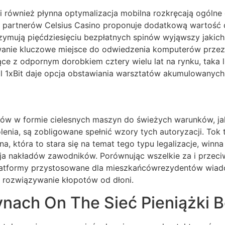
i również płynna optymalizacja mobilna rozkręcają ogólne
z partnerów Celsius Casino proponuje dodatkową wartość 
 otrzymują pięćdziesięciu bezpłatnych spinów wyjąwszy ja
anie kluczowe miejsce do odwiedzenia komputerów przez i
 z odpornym dorobkiem cztery wielu lat na rynku, taka 
eal 1xBit daje opcja obstawiania warsztatów akumulowany
w w formie cielesnych maszyn do świeżych warunków, jaki
enia, są zobligowane spełnić wzory tych autoryzacji. Tok 
a, która to stara się na temat tego typu legalizacje, winn
ncja nakładów zawodników. Porównując wszelkie za i przec
 platformy przystosowane dla mieszkańcówrezydentów wiad
 rozwiązywanie kłopotów od dłoni.
ynach On The Sieć Pieniążki