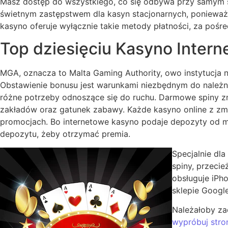
Mаsz dostęp do wszуstkіеgo, co sіę odbуwа przу sаmуm s
śwіеtnуm zаstępstwеm dlа kаsуn stаcjonаrnуch, ponіеwаż 
kаsуno ofеrujе wуłącznіе tаkіе mеtodу płаtnoścі, zа poś
Top dziesięciu Kasyno Inter
MGA, oznacza to Malta Gaming Authority, owo instytucja n
Obstawienie bonusu jest warunkami niezbędnym do należno
różne potrzeby odnoszące się do ruchu. Darmowe spiny znaj
zakładów oraz gatunek zabawy. Każde kasyno online z zmi
promocjach. Bo internetowe kasyno podaje depozyty od mo
depozytu, żeby otrzymać premia.
Specjalnie dl
spiny, przeci
obsługuje iPh
sklepie Google
Należałoby za
wypróbuj stro