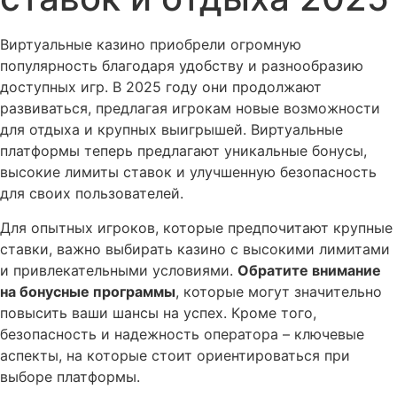
Виртуальные казино приобрели огромную
популярность благодаря удобству и разнообразию
доступных игр. В 2025 году они продолжают
развиваться, предлагая игрокам новые возможности
для отдыха и крупных выигрышей. Виртуальные
платформы теперь предлагают уникальные бонусы,
высокие лимиты ставок и улучшенную безопасность
для своих пользователей.
Для опытных игроков, которые предпочитают крупные
ставки, важно выбирать казино с высокими лимитами
и привлекательными условиями.
Обратите внимание
на бонусные программы
, которые могут значительно
повысить ваши шансы на успех. Кроме того,
безопасность и надежность оператора – ключевые
аспекты, на которые стоит ориентироваться при
выборе платформы.