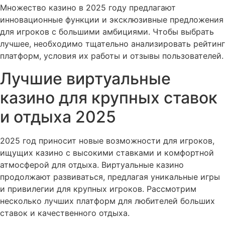
Множество казино в 2025 году предлагают
инновационные функции и эксклюзивные предложения
для игроков с большими амбициями. Чтобы выбрать
лучшее, необходимо тщательно анализировать рейтинг
платформ, условия их работы и отзывы пользователей.
Лучшие виртуальные
казино для крупных ставок
и отдыха 2025
2025 год приносит новые возможности для игроков,
ищущих казино с высокими ставками и комфортной
атмосферой для отдыха. Виртуальные казино
продолжают развиваться, предлагая уникальные игры
и привилегии для крупных игроков. Рассмотрим
несколько лучших платформ для любителей больших
ставок и качественного отдыха.