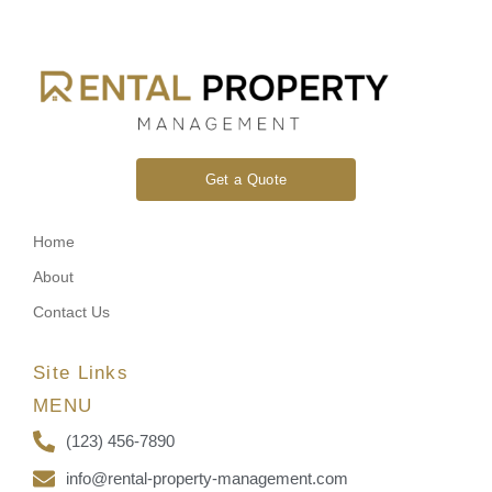
Get a Quote
Home
About
Contact Us
Site Links
MENU
(123) 456-7890
info@rental-property-management.com