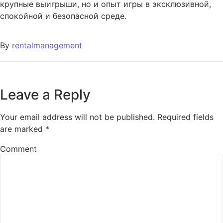
крупные выигрыши, но и опыт игры в эксклюзивной,
спокойной и безопасной среде.
By
rentalmanagement
Leave a Reply
Your email address will not be published.
Required fields
are marked
*
Comment