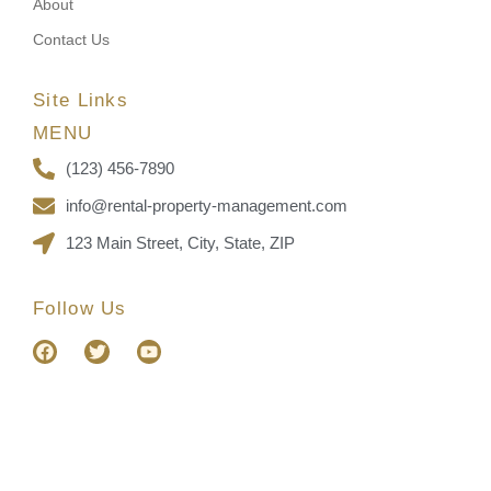
About
Contact Us
Site Links
MENU
(123) 456-7890
info@rental-property-management.com
123 Main Street, City, State, ZIP
Follow Us