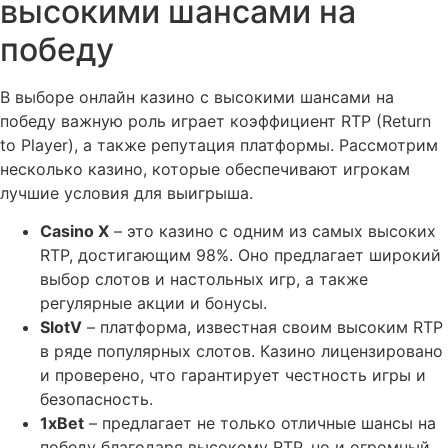
высокими шансами на
победу
В выборе онлайн казино с высокими шансами на
победу важную роль играет коэффициент RTP (Return
to Player), а также репутация платформы. Рассмотрим
несколько казино, которые обеспечивают игрокам
лучшие условия для выигрыша.
Casino X
– это казино с одним из самых высоких
RTP, достигающим 98%. Оно предлагает широкий
выбор слотов и настольных игр, а также
регулярные акции и бонусы.
SlotV
– платформа, известная своим высоким RTP
в ряде популярных слотов. Казино лицензировано
и проверено, что гарантирует честность игры и
безопасность.
1xBet
– предлагает не только отличные шансы на
победу благодаря высокому RTP, но и огромный