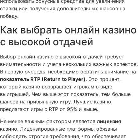
использовать бонусные средства для увеличения
ставки или получения дополнительных шансов на
победу.
Как выбрать онлайн казино
с высокой отдачей
Выбор онлайн казино с высокой отдачей требует
внимательности и учета нескольких важных аспектов.
В первую очередь, необходимо обратить внимание на
показатель RTP (Return to Player)
. Это процент,
который казино возвращает игрокам в виде
выигрышей. Чем выше этот показатель, тем больше
шансов на прибыльную игру. Лучшие казино
предлагают игры с RTP от 95% и выше.
Не менее важным фактором является
лицензия
казино. Лицензированные платформы обязаны
соблюдать строгие требования, что обеспечивает