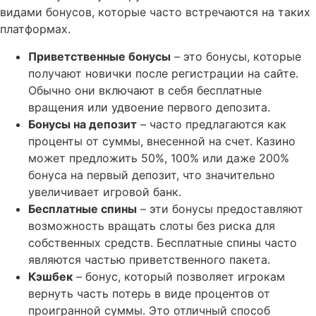
видами бонусов, которые часто встречаются на таких
платформах.
Приветственные бонусы
– это бонусы, которые
получают новички после регистрации на сайте.
Обычно они включают в себя бесплатные
вращения или удвоение первого депозита.
Бонусы на депозит
– часто предлагаются как
проценты от суммы, внесенной на счет. Казино
может предложить 50%, 100% или даже 200%
бонуса на первый депозит, что значительно
увеличивает игровой банк.
Бесплатные спины
– эти бонусы предоставляют
возможность вращать слоты без риска для
собственных средств. Бесплатные спины часто
являются частью приветственного пакета.
Кэшбек
– бонус, который позволяет игрокам
вернуть часть потерь в виде процентов от
проигранной суммы. Это отличный способ