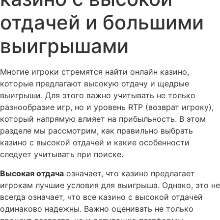
отдачей и большими
выигрышами
Многие игроки стремятся найти онлайн казино,
которые предлагают высокую отдачу и щедрые
выигрыши. Для этого важно учитывать не только
разнообразие игр, но и уровень RTP (возврат игроку),
который напрямую влияет на прибыльность. В этом
разделе мы рассмотрим, как правильно выбрать
казино с высокой отдачей и какие особенности
следует учитывать при поиске.
Высокая отдача
означает, что казино предлагает
игрокам лучшие условия для выигрыша. Однако, это не
всегда означает, что все казино с высокой отдачей
одинаково надежны. Важно оценивать не только