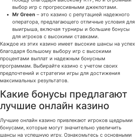
выбор игр с прогрессивными джекпотами.
Mr Green
– это казино с репутацией надежного
оператора, предлагающего отличные условия для
выигрыша, включая турниры и большие бонусы
для игроков с высокими ставками.
Каждое из этих казино имеет высокие шансы на успех
благодаря большому выбору игр с высокими
процентами выплат и надежным бонусным
программам. Выбирайте казино с учетом своих
предпочтений и стратегии игры для достижения
максимальных результатов.
Какие бонусы предлагают
лучшие онлайн казино
Лучшие онлайн казино привлекают игроков щедрыми
бонусами, которые могут значительно увеличить
шансы на успешную игру. Ознакомьтесь с основными