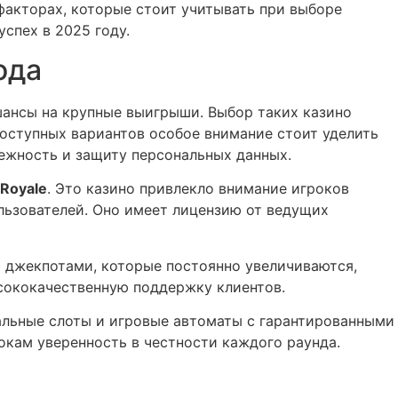
факторах, которые стоит учитывать при выборе
спех в 2025 году.
ода
шансы на крупные выигрыши. Выбор таких казино
доступных вариантов особое внимание стоит уделить
ежность и защиту персональных данных.
 Royale
. Это казино привлекло внимание игроков
льзователей. Оно имеет лицензию от ведущих
и джекпотами, которые постоянно увеличиваются,
ысококачественную поддержку клиентов.
альные слоты и игровые автоматы с гарантированными
окам уверенность в честности каждого раунда.