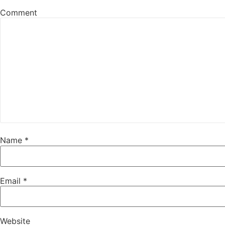
Comment
Name
*
Email
*
Website