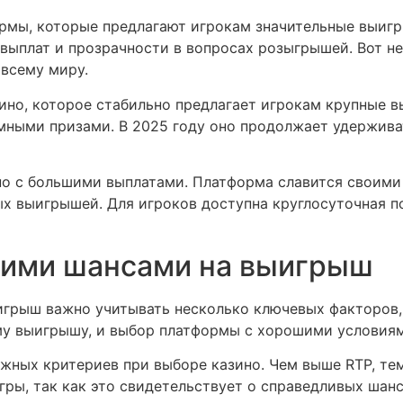
ормы, которые предлагают игрокам значительные выигр
выплат и прозрачности в вопросах розыгрышей. Вот н
 всему миру.
зино, которое стабильно предлагает игрокам крупные 
омными призами. В 2025 году оно продолжает удержив
ино с большими выплатами. Платформа славится своим
х выигрышей. Для игроков доступна круглосуточная п
окими шансами на выигрыш
игрыш важно учитывать несколько ключевых факторов,
му выигрышу, и выбор платформы с хорошими условиям
ажных критериев при выборе казино. Чем выше RTP, те
ры, так как это свидетельствует о справедливых шанс