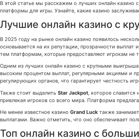
В этой статье мы расскажем о лучших онлайн казино 
платформы для игры. Узнайте, какие казино заслужива
Лучшие онлайн казино с к
В 2025 году на рынке онлайн казино появилось неско
основывается на их репутации, прозрачности выплат 
тем платформам, которые предоставляют игрокам не т
Одним из лучших онлайн казино с крупными выигрыша
высоким процентом выплат, регулярными акциями и п
регулирующих органов, что гарантирует честность игр
Также стоит выделить
Star Jackpot
, которое славится
привлекая игроков со всего мира. Платформа предлаг
Не менее известное казино
Grand Luck
также занимает
выплатами. Важно отметить, что оно обеспечивает пол
Топ онлайн казино с больш