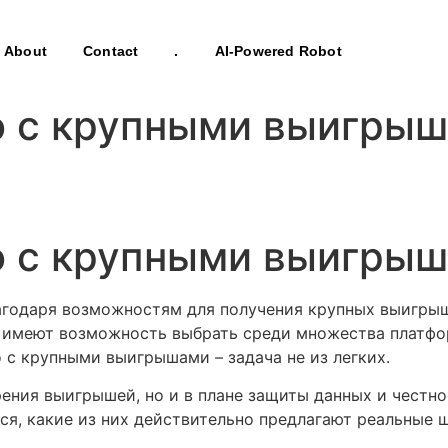
About
Contact
.
AI-Powered Robot
о с крупными выигрыш
о с крупными выигрыш
годаря возможностям для получения крупных выигрыше
и имеют возможность выбрать среди множества платф
 с крупными выигрышами – задача не из легких.
ения выигрышей, но и в плане защиты данных и честно
я, какие из них действительно предлагают реальные ш