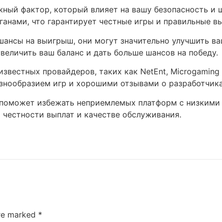
жный фактор, который влияет на вашу безопасность и 
анами, что гарантирует честные игры и правильные в
шансы на выигрыш, они могут значительно улучшить в
величить ваш баланс и дать больше шансов на победу.
известных провайдеров, таких как NetEnt, Microgaming
азнообразием игр и хорошими отзывами о разработчика
 поможет избежать неприемлемых платформ с низкими
 честности выплат и качестве обслуживания.
are marked
*