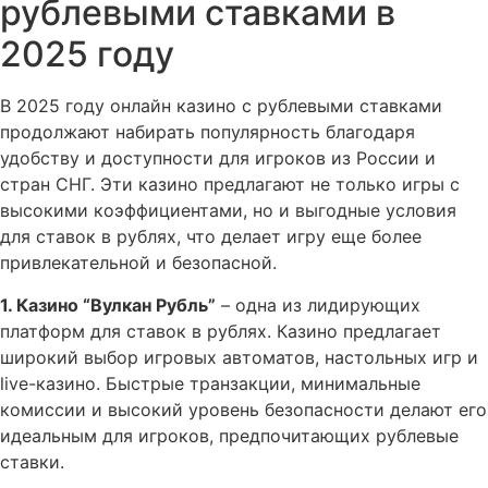
рублевыми ставками в
2025 году
В 2025 году онлайн казино с рублевыми ставками
продолжают набирать популярность благодаря
удобству и доступности для игроков из России и
стран СНГ. Эти казино предлагают не только игры с
высокими коэффициентами, но и выгодные условия
для ставок в рублях, что делает игру еще более
привлекательной и безопасной.
1. Казино “Вулкан Рубль”
– одна из лидирующих
платформ для ставок в рублях. Казино предлагает
широкий выбор игровых автоматов, настольных игр и
live-казино. Быстрые транзакции, минимальные
комиссии и высокий уровень безопасности делают его
идеальным для игроков, предпочитающих рублевые
ставки.