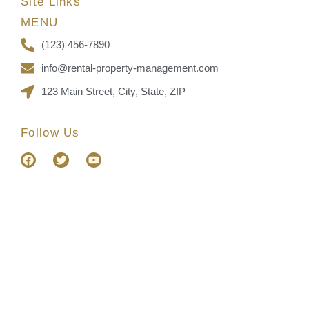
Site Links
MENU
(123) 456-7890
info@rental-property-management.com
123 Main Street, City, State, ZIP
Follow Us