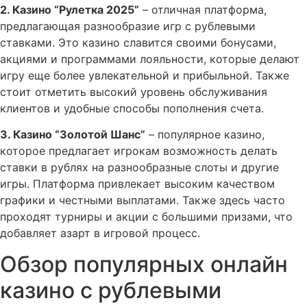
2. Казино “Рулетка 2025”
– отличная платформа,
предлагающая разнообразие игр с рублевыми
ставками. Это казино славится своими бонусами,
акциями и программами лояльности, которые делают
игру еще более увлекательной и прибыльной. Также
стоит отметить высокий уровень обслуживания
клиентов и удобные способы пополнения счета.
3. Казино “Золотой Шанс”
– популярное казино,
которое предлагает игрокам возможность делать
ставки в рублях на разнообразные слоты и другие
игры. Платформа привлекает высоким качеством
графики и честными выплатами. Также здесь часто
проходят турниры и акции с большими призами, что
добавляет азарт в игровой процесс.
Обзор популярных онлайн
казино с рублевыми