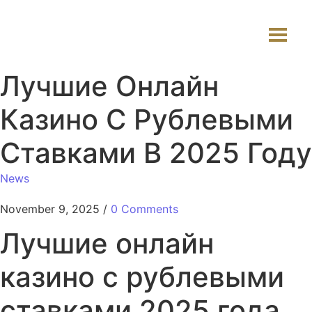
Лучшие Онлайн
Казино С Рублевыми
Ставками В 2025 Году
News
November 9, 2025
/
0 Comments
Лучшие онлайн
казино с рублевыми
ставками 2025 года