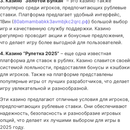
3. Казино “Золотой Вулкан”
– это казино также
популярно среди игроков, предпочитающих рублевые
ставки. Платформа предлагает удобный интерфейс,
1Вин (
80abmambabkk3avmbjkc2qrc.рф
) большой выбор
игр и качественную службу поддержки. Казино
регулярно проводит акции и бонусные предложения,
что делает игру более выгодной для пользователей.
4. Казино “Рулетка 2025”
– еще одна известная
платформа для ставок в рублях. Казино славится своей
системой лояльности, предоставляя бонусы и кэшбэки
для игроков. Также на платформе представлены
популярные игры от лучших разработчиков, что делает
игру увлекательной и разнообразной.
Эти казино предлагают отличные условия для игроков,
предпочитающих рублевые ставки. Они обеспечивают
надежность, безопасность и разнообразие игровых
опций, что делает их лучшими выбором для игры в
2025 году.