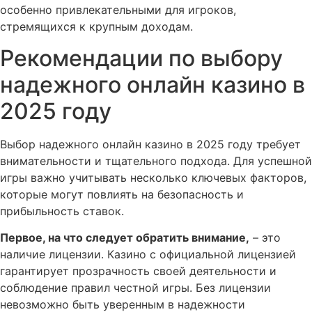
особенно привлекательными для игроков,
стремящихся к крупным доходам.
Рекомендации по выбору
надежного онлайн казино в
2025 году
Выбор надежного онлайн казино в 2025 году требует
внимательности и тщательного подхода. Для успешной
игры важно учитывать несколько ключевых факторов,
которые могут повлиять на безопасность и
прибыльность ставок.
Первое, на что следует обратить внимание,
– это
наличие лицензии. Казино с официальной лицензией
гарантирует прозрачность своей деятельности и
соблюдение правил честной игры. Без лицензии
невозможно быть уверенным в надежности