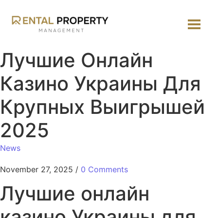
Лучшие Онлайн
Казино Украины Для
Крупных Выигрышей
2025
News
November 27, 2025
/
0 Comments
Лучшие онлайн
казино Украины для