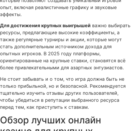
которые позволяют создавать уникальный игровой
опыт, включая реалистичные графику и звуковые
эффекты.
Для достижения крупных выигрышей
важно выбирать
ресурсы, предлагающие высокие коэффициенты, а
также регулярные турниры и акции, которые могут
стать дополнительным источником дохода для
опытных игроков. В 2025 году платформы,
ориентированные на крупные ставки, становятся всё
более привлекательными для азартных энтузиастов.
Не стоит забывать и о том, что игра должна быть не
только прибыльной, но и безопасной. Рекомендуется
тщательно изучить отзывы других пользователей,
чтобы убедиться в репутации выбранного ресурса
перед тем, как приступить к ставкам.
Обзор лучших онлайн