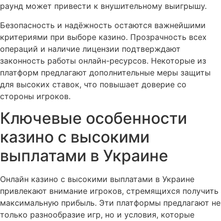
раунд может привести к внушительному выигрышу.
Безопасность и надёжность остаются важнейшими
критериями при выборе казино. Прозрачность всех
операций и наличие лицензии подтверждают
законность работы онлайн-ресурсов. Некоторые из
платформ предлагают дополнительные меры защиты
для высоких ставок, что повышает доверие со
стороны игроков.
Ключевые особенности
казино с высокими
выплатами в Украине
Онлайн казино с высокими выплатами в Украине
привлекают внимание игроков, стремящихся получить
максимальную прибыль. Эти платформы предлагают не
только разнообразие игр, но и условия, которые