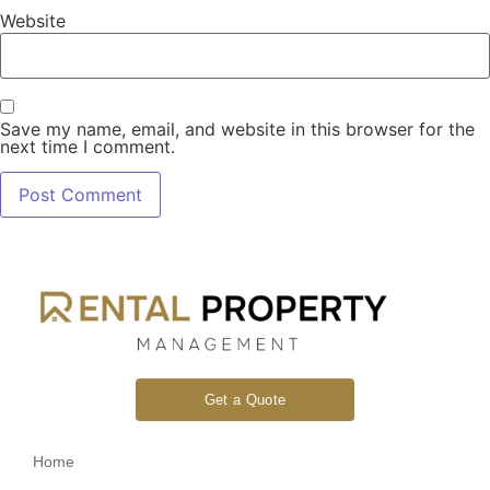
Website
Save my name, email, and website in this browser for the
next time I comment.
Get a Quote
Home