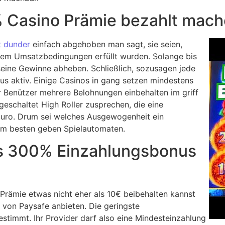
 Casino Prämie bezahlt mac
t dunder
einfach abgehoben man sagt, sie seien,
erem Umsatzbedingungen erfüllt wurden. Solange bis
 seine Gewinne abheben. Schließlich, sozusagen jede
nus aktiv. Einige Casinos in gang setzen mindestens
er Benützer mehrere Belohnungen einbehalten im griff
geschaltet High Roller zusprechen, die eine
Euro. Drum sei welches Ausgewogenheit ein
 zum besten geben Spielautomaten.
os 300% Einzahlungsbonus
 Prämie etwas nicht eher als 10€ beibehalten kannst
 von Paysafe anbieten. Die geringste
timmt. Ihr Provider darf also eine Mindesteinzahlung