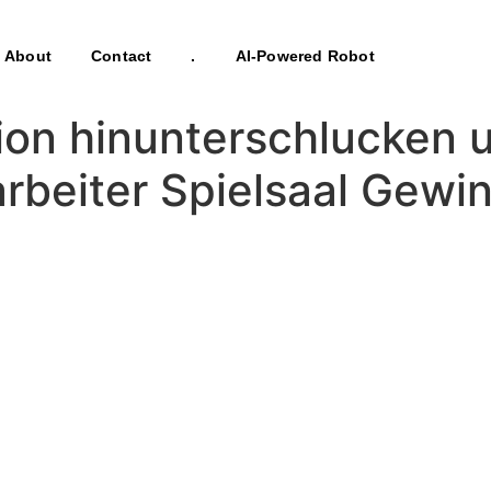
About
Contact
.
AI-Powered Robot
sion hinunterschlucken 
tarbeiter Spielsaal Gew