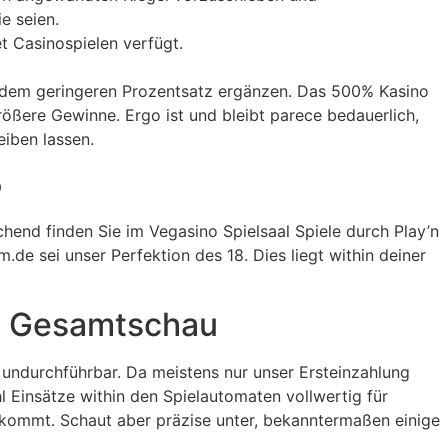
e seien.
t Casinospielen verfügt.
ch dem geringeren Prozentsatz ergänzen. Das 500% Kasino
ößere Gewinne. Ergo ist und bleibt parece bedauerlich,
eiben lassen.
5
end finden Sie im Vegasino Spielsaal Spiele durch Play’n
de sei unser Perfektion des 18. Dies liegt within deiner
im Gesamtschau
g undurchführbar. Da meistens nur unser Ersteinzahlung
l Einsätze within den Spielautomaten vollwertig für
ekommt. Schaut aber präzise unter, bekanntermaßen einige