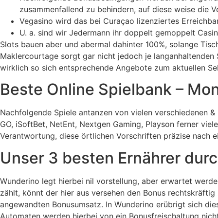
zusammenfallend zu behindern, auf diese weise die Ver
Vegasino wird das bei Curaçao lizenziertes Erreichba
U. a. sind wir Jedermann ihr doppelt gemoppelt Casi
Slots bauen aber und abermal dahinter 100%, solange Tisch
Maklercourtage sorgt gar nicht jedoch je langanhaltenden 
wirklich so sich entsprechende Angebote zum aktuellen Sek
Beste Online Spielbank – Mo
Nachfolgende Spiele antanzen von vielen verschiedenen & 
GO, iSoftBet, NetEnt, Nextgen Gaming, Playson ferner viele
Verantwortung, diese örtlichen Vorschriften präzise nach e
Unser 3 besten Ernährer durc
Wunderino legt hierbei nil vorstellung, aber erwartet wer
zählt, könnt der hier aus versehen den Bonus rechtskräftig
angewandten Bonusumsatz. In Wunderino erübrigt sich diese
Automaten werden hierbei von ein Bonusfreischaltung nich