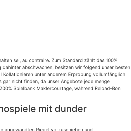
halten sei, au contraire. Zum Standard zählt das 100%
dahinter abschwächen, besitzen wir folgend unser besten
aal Kollationieren unter anderem Erprobung vollumfänglich
 gar nicht finden, da unser Angebote jede menge
 200% Spielbank Maklercourtage, während Reload-Boni
nospiele mit dunder
rn angewandten Riegel vorzuschieben und