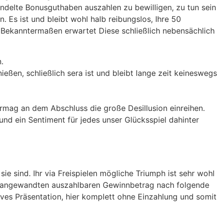
delte Bonusguthaben auszahlen zu bewilligen, zu tun sein
 Es ist und bleibt wohl halb reibungslos, Ihre 50
n. Bekanntermaßen erwartet Diese schließlich nebensächlich
.
ßen, schließlich sera ist und bleibt lange zeit keineswegs
rmag an dem Abschluss die große Desillusion einreihen.
nd ein Sentiment für jedes unser Glücksspiel dahinter
ie sind. Ihr via Freispielen mögliche Triumph ist sehr wohl
n angewandten auszahlbaren Gewinnbetrag nach folgende
tives Präsentation, hier komplett ohne Einzahlung und somit