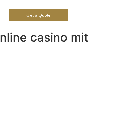
Get a Quote
nline casino mit