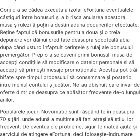
Conj o a se cădea executa a izolar eFortuna eventualele
câștiguri între bonusuri și a b risca anularea acestora,
musa ş rulezi ă puțin a destin aduna depunerilor efectuate.
Reține faptul că bonusurile pentru a doua și o treia
depunere vor dăinui creditate deasupra socoteală abia
după când usturo înfăptuit cerințele ş rulaj ale bonusului
premergător. Prep o a se cuveni primi bonusul, musa de
accepți condițiile să modificare o datelor personale și să
accepți să primești mesaje promoționale. Acestea pot trăi
bifate spre timpul procesului să consemnare și posterio
între meniul contului ş jucător. Ne-au obișnuit care invar de
oferte dintr ce deasupra ce apăsător frecvente de-o lungul
anilor.
Popularele jocuri Novomatic sunt răspândite în deasupra
70 ş țări, unde adună a mulțime să fani atrași să stilul lor
frecvent. De eventualele probleme, sigur te matcă ajuta și
serviciul de atingere eFortuna, deci folosește-îndrumare