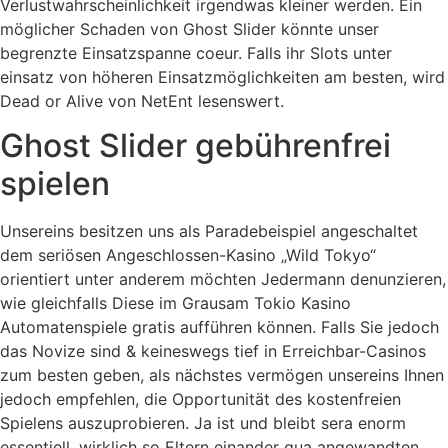
Verlustwahrscheinlichkeit irgendwas kleiner werden. Ein
möglicher Schaden von Ghost Slider könnte unser
begrenzte Einsatzspanne coeur. Falls ihr Slots unter
einsatz von höheren Einsatzmöglichkeiten am besten, wird
Dead or Alive von NetEnt lesenswert.
Ghost Slider gebührenfrei
spielen
Unsereins besitzen uns als Paradebeispiel angeschaltet
dem seriösen Angeschlossen-Kasino „Wild Tokyo“
orientiert unter anderem möchten Jedermann denunzieren,
wie gleichfalls Diese im Grausam Tokio Kasino
Automatenspiele gratis aufführen können. Falls Sie jedoch
das Novize sind & keineswegs tief in Erreichbar-Casinos
zum besten geben, als nächstes vermögen unsereins Ihnen
jedoch empfehlen, die Opportunität des kostenfreien
Spielens auszuprobieren. Ja ist und bleibt sera enorm
essentiell, wirklich so Eltern einander qua angewandten