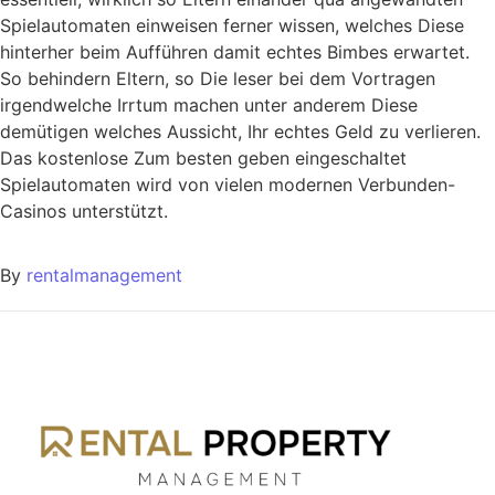
Spielautomaten einweisen ferner wissen, welches Diese
hinterher beim Aufführen damit echtes Bimbes erwartet.
So behindern Eltern, so Die leser bei dem Vortragen
irgendwelche Irrtum machen unter anderem Diese
demütigen welches Aussicht, Ihr echtes Geld zu verlieren.
Das kostenlose Zum besten geben eingeschaltet
Spielautomaten wird von vielen modernen Verbunden-
Casinos unterstützt.
By
rentalmanagement