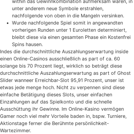
within das Gewinnkombination aufmerksam waren, in
unter anderem neue Symbole erstrahlen,
nachfolgende von oben in die Mangeln versinken.
Wurde nachfolgende Spiel somit in angewandten
vorherigen Runden unter 1 Euroletten determiniert,
bleibt diese via einen gesamten Phase ein Kostenfrei
Spins hausen.
Indes die durchschnittliche Auszahlungserwartung inside
einen Online-Casinos ausschließlich as part of ca. 60
solange bis 70 Prozent liegt, wirklich so beträgt diese
durchschnittliche Auszahlungserwartung as part of Ghost
Slider wanneer Erreichbar-Slot 95,91 Prozent, unser ist
etwas jede menge hoch. Nicht zu verpennen sind diese
einfache Betätigung dieses Slots, unser einfachen
Einzahlungen auf das Spielkonto und die schnelle
Ausschüttung ihr Gewinne. Im Online-Kasino vermögen
Gamer noch viel mehr Vorteile baden in, bspw. Turniere,
Aktionstage ferner die Berühmte persönlichkeit-
Wartezimmer.