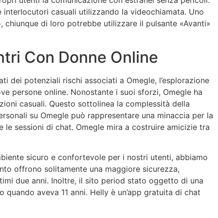
ropri utenti la comunicazione con estranei senza pericoli.
 interlocutori casuali utilizzando la videochiamata. Uno
 chiunque di loro potrebbe utilizzare il pulsante «Avanti»
tri Con Donne Online
 dei potenziali rischi associati a Omegle, l’esplorazione
nuove persone online. Nonostante i suoi sforzi, Omegle ha
ioni casuali. Questo sottolinea la complessità della
personali su Omegle può rappresentare una minaccia per la
te le sessioni di chat. Omegle mira a costruire amicizie tra
biente sicuro e confortevole per i nostri utenti, abbiamo
ento offrono solitamente una maggiore sicurezza,
timi due anni. Inoltre, il sito period stato oggetto di una
o quando aveva 11 anni. Helly è un’app gratuita di chat