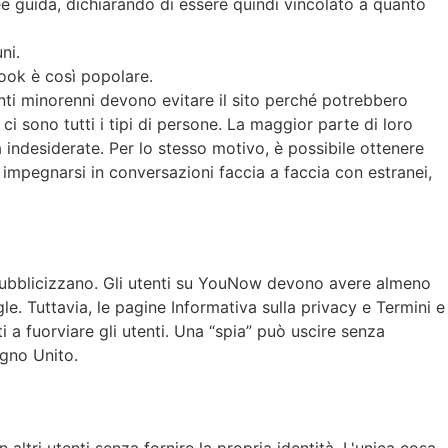
inee guida, dichiarando di essere quindi vincolato a quanto
ni.
ook è così popolare.
enti minorenni devono evitare il sito perché potrebbero
ci sono tutti i tipi di persone. La maggior parte di loro
ità indesiderate. Per lo stesso motivo, è possibile ottenere
i impegnarsi in conversazioni faccia a faccia con estranei,
 pubblicizzano. Gli utenti su YouNow devono avere almeno
. Tuttavia, le pagine Informativa sulla privacy e Termini e
i a fuorviare gli utenti. Una “spia” può uscire senza
egno Unito.
ltri utenti senza fornire la propria identità. L'unica cosa