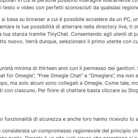
di testo o video con perfetti sconosciuti da qualsiasi regio
 si basa su browser a cui è possibile accedere da un PC, u
re le tue possibilità di atterrare nella directory live, ti offr
ua stanza tramite TinyChat. Consentendo agli utenti di pa
tutto nuovo. Verrà dunque, selezionato il primo utente con
n’età minima di thirteen anni con il permesso dei genitori. 
 for Omegle”, “Free Omegle Chat” e “Omeglers”, ma non esist
opo, ma solo alcuni sono collegati a Omegle. Come tale, mot
ati con ciascuno. Per finire di chattare basta cliccare su St
 funzionalità di sicurezza e anche loro hanno ricevuto lo 
 considerata un compromesso ragionevole del principio che