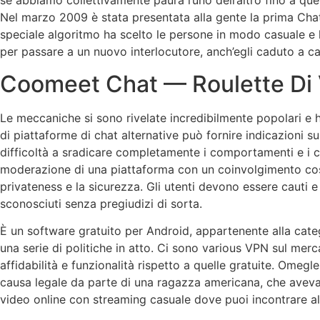
se abbiamo collettivamente paura l’uno dell’altro fino a qu
Nel marzo 2009 è stata presentata alla gente la prima Chat
speciale algoritmo ha scelto le persone in modo casuale e 
per passare a un nuovo interlocutore, anch’egli caduto a c
Coomeet Chat — Roulette Di 
Le meccaniche si sono rivelate incredibilmente popolari e h
di piattaforme di chat alternative può fornire indicazioni s
difficoltà a sradicare completamente i comportamenti e i co
moderazione di una piattaforma con un coinvolgimento così
privateness e la sicurezza. Gli utenti devono essere cauti e 
sconosciuti senza pregiudizi di sorta.
È un software gratuito per Android, appartenente alla categ
una serie di politiche in atto. Ci sono various VPN sul me
affidabilità e funzionalità rispetto a quelle gratuite. Omegle
causa legale da parte di una ragazza americana, che aveva 
video online con streaming casuale dove puoi incontrare al