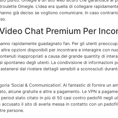
esto punto. Omegle è un sito web sicuro che garantisce ai p
roulette Omegle. L’idea era quella di collegare rapidamente
hanno già deciso se vogliono comunicare. In caso contrario,
aso.
Video Chat Premium Per Incon
anno rapidamente guadagnato fan. Per gli utenti preoccupati
u altre opzioni disponibili per incontrare e interagire con 
ntenuti inappropriati a causa del grande quantity di interaz
 spontaneo degli utenti. La condivisione di informazioni 
astenersi dal rivelare dettagli sensibili a sconosciuti duran
oria ‘Social & Communication’. Al fantastic di fornire un am
rcato, alcune gratuite e altre a pagamento. Le VPN a pagam
 period stato citato in più di 50 casi contro pedofili negli ul
accusato il sito di averla messa in contatto con un pedofil
tre persone.