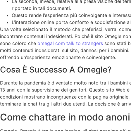
La seconda, invece, relativa alla presa visione dei ter
riportato in tali documenti.
Questo rende l’esperienza più coinvolgente e interess
L’interazione online porta conforto e soddisfazione 
Una volta selezionato il metodo che preferisci, verrai conne
incontrare contenuti indesiderati. Poiché il sito Omegle non
sono coloro che
omegal com talk to strangers
sono stati ba
molti contenuti indesiderati sul sito, dannosi per i bambini
offrendo un’esperienza emozionante e coinvolgente.
Cosa È Successo A Omegle?
Durante la pandemia è diventato molto noto tra i bambini e
13 anni con la supervisione dei genitori. Questo sito Web 
condizioni mostrano incongruenze con la pagina originale. Ino
terminare la chat tra gli altri due utenti. La decisione è a
Come chattare in modo anon
Omegle. Omegle è tra le applicazioni di chat anonime più pop