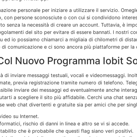
ione personale per iniziare a utilizzare il servizio. Omegle 
o, con persone sconosciute o con cui si condividono intere
tuito senza la necessità di creare un account. Tuttavia, è i
i regolamenti del sito per evitare di essere bannati. I nostri
u ed io possiamo chiamarci a migliaia di chilometri di dista
 di comunicazione e ci sono ancora più piattaforme per la
Col Nuovo Programma Iobit S
lità di inviare messaggi testuali, vocali e videomessaggi. Inolt
mate, previa registrazione tramite numero di telefono. Teleg
sibile inviare dei messaggi ed eventualmente anche interagir
utarti a scegliere il sito più affidabile. Cerchi una chat se
se web chat divertenti e gratuite sia per amici che per singl
ideo su Internet.
matici, rischio di danni in linea e altro se vi si accede.
bilito che è probabile che questi flag siano veri positivi.