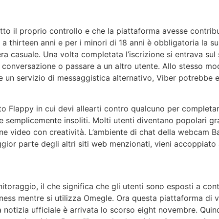
o il proprio controllo e che la piattaforma avesse contribui
a thirteen anni e per i minori di 18 anni è obbligatoria la 
era casuale. Una volta completata l’iscrizione si entrava sul
a conversazione o passare a un altro utente. Allo stesso mod
 un servizio di messaggistica alternativo, Viber potrebbe e
ato Flappy in cui devi allearti contro qualcuno per complet
 semplicemente insoliti. Molti utenti diventano popolari graz
ne video con creatività. L’ambiente di chat della webcam B
ggior parte degli altri siti web menzionati, vieni accoppiato
itoraggio, il che significa che gli utenti sono esposti a con
eness mentre si utilizza Omegle. Ora questa piattaforma d
a notizia ufficiale è arrivata lo scorso eight novembre. Qui