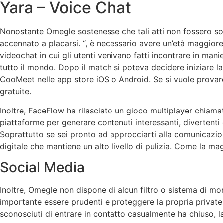
Yara – Voice Chat
Nonostante Omegle sostenesse che tali atti non fossero sott
accennato a placarsi. “, è necessario avere un’età maggiore 
videochat in cui gli utenti venivano fatti incontrare in mani
tutto il mondo. Dopo il match si poteva decidere iniziare l
CooMeet nelle app store iOS o Android. Se si vuole provare
gratuite.
Inoltre, FaceFlow ha rilasciato un gioco multiplayer chiam
piattaforme per generare contenuti interessanti, divertenti e
Soprattutto se sei pronto ad approcciarti alla comunicazio
digitale che mantiene un alto livello di pulizia. Come la ma
Social Media
Inoltre, Omegle non dispone di alcun filtro o sistema di mon
importante essere prudenti e proteggere la propria privat
sconosciuti di entrare in contatto casualmente ha chiuso, l