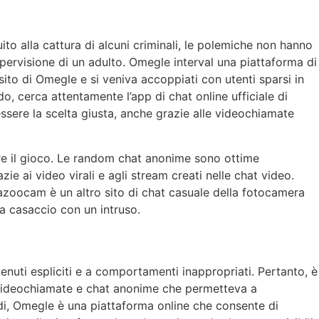
to alla cattura di alcuni criminali, le polemiche non hanno
supervisione di un adulto. Omegle interval una piattaforma di
 sito di Omegle e si veniva accoppiati con utenti sparsi in
o, cerca attentamente l’app di chat online ufficiale di
ssere la scelta giusta, anche grazie alle videochiamate
are il gioco. Le random chat anonime sono ottime
ie ai video virali e agli stream creati nelle chat video.
azoocam è un altro sito di chat casuale della fotocamera
 a casaccio con un intruso.
tenuti espliciti e a comportamenti inappropriati. Pertanto, è
i videochiamate e chat anonime che permetteva a
ndi, Omegle è una piattaforma online che consente di