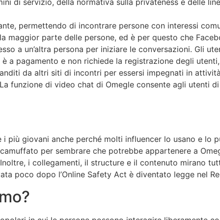
mini di servizio, della normativa sulla privateness e delle l
ante, permettendo di incontrare persone con interessi comu
alla maggior parte delle persone, ed è per questo che Faceb
sso a un’altra persona per iniziare le conversazioni. Gli ut
 è a pagamento e non richiede la registrazione degli utenti, 
nditi da altri siti di incontri per essersi impegnati in attiv
. La funzione di video chat di Omegle consente agli utenti d
 i più giovani anche perché molti influencer lo usano e lo
è camuffato per sembrare che potrebbe appartenere a Omegle
ltre, i collegamenti, il structure e il contenuto mirano tutt
rrivata poco dopo l’Online Safety Act è diventato legge nel R
imo?
olari in cui le persone possono interagire liberamente con a