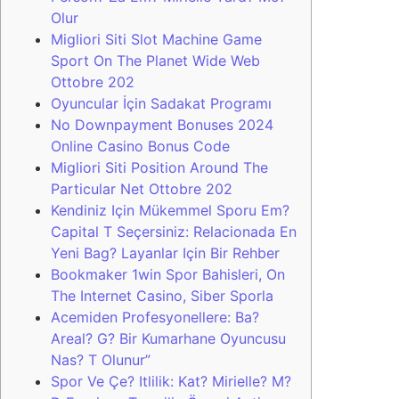
Olur
Migliori Siti Slot Machine Game
Sport On The Planet Wide Web
Ottobre 202
Oyuncular İçin Sadakat Programı
No Downpayment Bonuses 2024
Online Casino Bonus Code
Migliori Siti Position Around The
Particular Net Ottobre 202
Kendiniz Için Mükemmel Sporu Em?
Capital T Seçersiniz: Relacionada En
Yeni Bag? Layanlar Için Bir Rehber
Bookmaker 1win Spor Bahisleri, On
The Internet Casino, Siber Sporla
Acemiden Profesyonellere: Ba?
Areal? G? Bir Kumarhane Oyuncusu
Nas? T Olunur”
Spor Ve Çe? Itlilik: Kat? Mirielle? M?