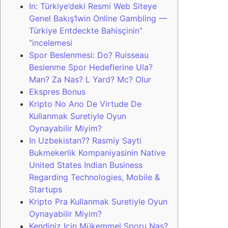
In: Türkiye’deki Resmi Web Siteye
Genel Bakış1win Online Gambling —
Türkiye Entdeckte Bahisçinin”
“incelemesi
Spor Beslenmesi: Do? Ruisseau
Beslenme Spor Hedeflerine Ula?
Man? Za Nas? L Yard? Mc? Olur
Ekspres Bonus
Kripto No Ano De Virtude De
Kullanmak Suretiyle Oyun
Oynayabilir Miyim?
In Uzbekistan?? Rasmiy Sayti
Bukmekerlik Kompaniyasinin Native
United States Indian Business
Regarding Technologies, Mobile &
Startups
Kripto Pra Kullanmak Suretiyle Oyun
Oynayabilir Miyim?
Kendiniz Için Mükemmel Sporu Nas?