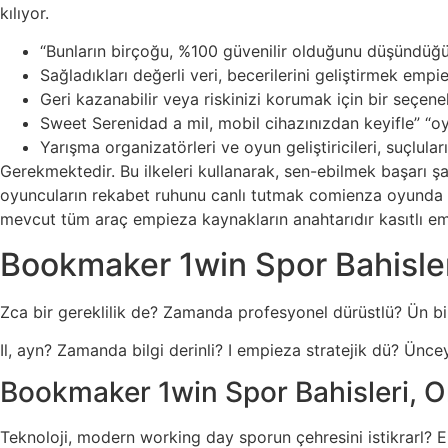
kılıyor.
“Bunların birçoğu, %100 güvenilir olduğunu düşündüğü
Sağladıkları değerli veri, becerilerini geliştirmek em
Geri kazanabilir veya riskinizi korumak için bir seçenek
Sweet Serenidad a mil, mobil cihazınızdan keyifle” “
Yarışma organizatörleri ve oyun geliştiricileri, suçlul
Gerekmektedir. Bu ilkeleri kullanarak, sen-ebilmek başarı 
oyuncuların rekabet ruhunu canlı tutmak comienza oyunda 
mevcut tüm araç empieza kaynakların anahtarıdır kasıtlı emp
Bookmaker 1win Spor Bahisleri
Zca bir gereklilik de? Zamanda profesyonel dürüstlü? Ün bir
Il, ayn? Zamanda bilgi derinli? I empieza stratejik dü? Üncey
Bookmaker 1win Spor Bahisleri, O
Teknoloji, modern working day sporun çehresini istikrarl? Ek