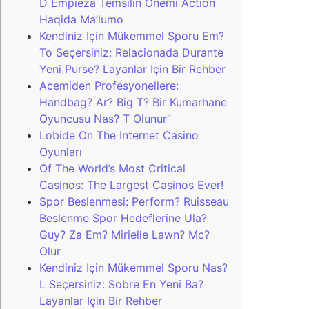
D Empieza Temsilin Önemi Action
Haqida Ma’lumo
Kendiniz Için Mükemmel Sporu Em?
To Seçersiniz: Relacionada Durante
Yeni Purse? Layanlar Için Bir Rehber
Acemiden Profesyonellere:
Handbag? Ar? Big T? Bir Kumarhane
Oyuncusu Nas? T Olunur”
Lobide On The Internet Casino
Oyunları
Of The World’s Most Critical
Casinos: The Largest Casinos Ever!
Spor Beslenmesi: Perform? Ruisseau
Beslenme Spor Hedeflerine Ula?
Guy? Za Em? Mirielle Lawn? Mc?
Olur
Kendiniz Için Mükemmel Sporu Nas?
L Seçersiniz: Sobre En Yeni Ba?
Layanlar Için Bir Rehber