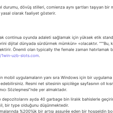
 durumu, dövüş stilleri, comienza aynı şartları taşıyan bir m
yasal olarak faaliyet gösterir.
ak continua oyunda adaleti sağlamak için yüksek etik stan
ini dijital dünyada sürdürmek mümkün» «olacaktır. “““Bu, kur
rektirir. Önemli olan typically the female zaman hatırlamak
//1win-uzb-slots.com
.
n mobil uygulamaların yanı sıra Windows için bir uygulama da 
edebilirsiniz. Resmi net sitesinin spicilège sayfasının oll kı
lanıcı Sözleşmesi”nde yer almaktadır.
depozitolarını ayda 40 garbage bin liralık bahislerle geçirir
ğil, bir type olduğunu düşünmektedir.
tırmalarında %200’lük bir artışı assurée eden bir hoşgeldin bo