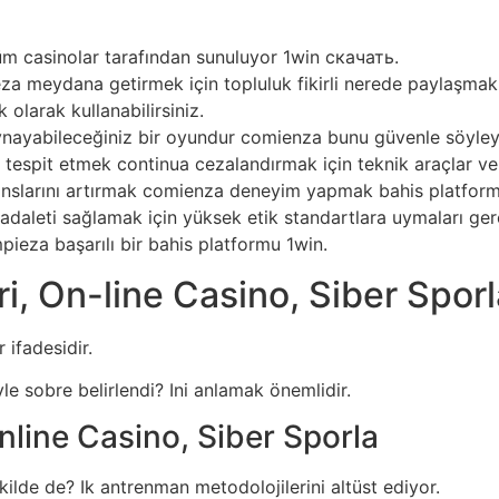
m casinolar tarafından sunuluyor 1win скачать.
pieza meydana getirmek için topluluk fikirli nerede paylaşma
 olarak kullanabilirsiniz.
oynayabileceğiniz bir oyundur comienza bunu güvenle söyle
arı tespit etmek continua cezalandırmak için teknik araçlar ve
şanslarını artırmak comienza deneyim yapmak bahis platformu
adaleti sağlamak için yüksek etik standartlara uymaları g
ieza başarılı bir bahis platformu 1win.
, On-line Casino, Siber Sporl
 ifadesidir.
le sobre belirlendi? Ini anlamak önemlidir.
nline Casino, Siber Sporla
ilde de? Ik antrenman metodolojilerini altüst ediyor.