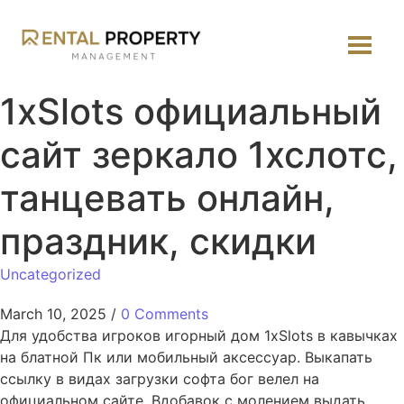
1xSlots официальный
сайт зеркало 1хслотс,
танцевать онлайн,
праздник, скидки
Uncategorized
March 10, 2025
/
0 Comments
Для удобства игроков игорный дом 1xSlots в кавычках
на блатной Пк или мобильный аксессуар. Выкапать
ссылку в видах загрузки софта бог велел на
официальном сайте. Вдобавок с молением выдать