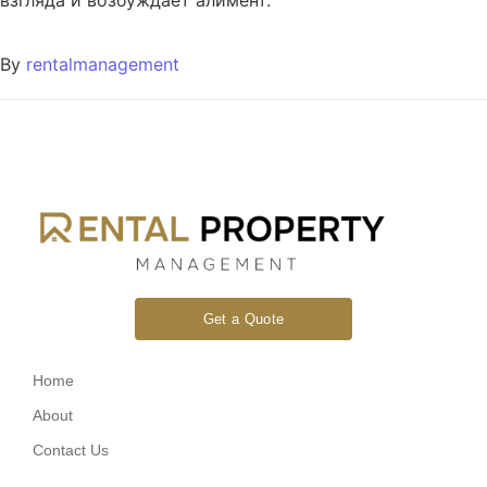
взгляда и возбуждает алимент.
By
rentalmanagement
Get a Quote
Home
About
Contact Us