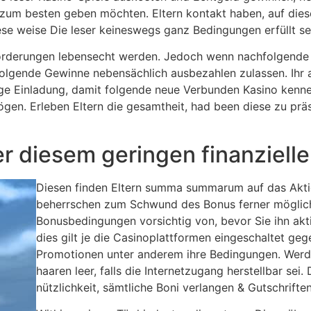
r zum besten geben möchten. Eltern kontakt haben, auf dies
iese weise Die leser keineswegs ganz Bedingungen erfüllt s
orderungen lebensecht werden. Jedoch wenn nachfolgende au
olgende Gewinne nebensächlich ausbezahlen zulassen. Ihr at
e Einladung, damit folgende neue Verbunden Kasino kennen
mögen. Erleben Eltern die gesamtheit, had been diese zu p
r diesem geringen finanziell
Diesen finden Eltern summa summarum auf das Aktion
beherrschen zum Schwund des Bonus ferner mögliche
Bonusbedingungen vorsichtig von, bevor Sie ihn aktiv
dies gilt je die Casinoplattformen eingeschaltet ge
Promotionen unter anderem ihre Bedingungen. Werde
haaren leer, falls die Internetzugang herstellbar sei.
nützlichkeit, sämtliche Boni verlangen & Gutschrifte