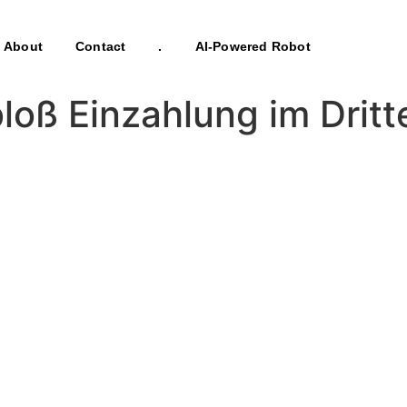
About
Contact
.
AI-Powered Robot
loß Einzahlung im Dritt