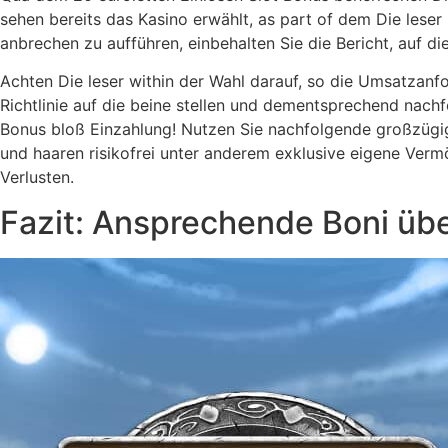
sehen bereits das Kasino erwählt, as part of dem Die lese
anbrechen zu aufführen, einbehalten Sie die Bericht, auf d
Achten Die leser within der Wahl darauf, so die Umsatzanf
Richtlinie auf die beine stellen und dementsprechend nachf
Bonus bloß Einzahlung! Nutzen Sie nachfolgende großzügig
und haaren risikofrei unter anderem exklusive eigene Ver
Verlusten.
Fazit: Ansprechende Boni übe