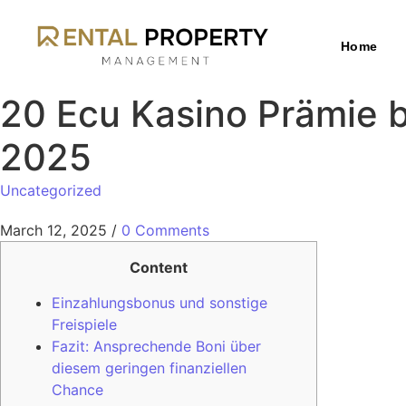
Home
20 Ecu Kasino Prämie b
2025
Uncategorized
March 12, 2025
/
0 Comments
Content
Einzahlungsbonus und sonstige
Freispiele
Fazit: Ansprechende Boni über
diesem geringen finanziellen
Chance