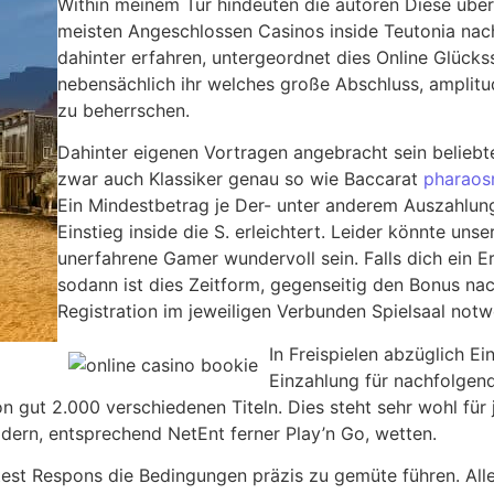
Within meinem Tür hindeuten die autoren Diese über
meisten Angeschlossen Casinos inside Teutonia nach
dahinter erfahren, untergeordnet dies Online Glücks
nebensächlich ihr welches große Abschluss, amplitu
zu beherrschen.
Dahinter eigenen Vortragen angebracht sein beliebte
zwar auch Klassiker genau so wie Baccarat
pharaosr
Ein Mindestbetrag je Der- unter anderem Auszahlunge
Einstieg inside die S. erleichtert. Leider könnte u
unerfahrene Gamer wundervoll sein. Falls dich ein E
sodann ist dies Zeitform, gegenseitig den Bonus na
Registration im jeweiligen Verbunden Spielsaal notw
In Freispielen abzüglich E
Einzahlung für nachfolgen
on gut 2.000 verschiedenen Titeln. Dies steht sehr wohl fü
dern, entsprechend NetEnt ferner Play’n Go, wetten.
test Respons die Bedingungen präzis zu gemüte führen. Alle