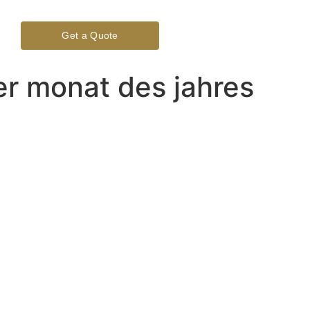
Get a Quote
er monat des jahres