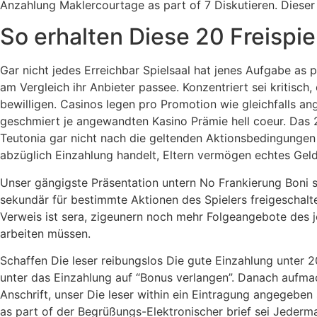
Anzahlung Maklercourtage as part of 7 Diskutieren. Diese
So erhalten Diese 20 Freispi
Gar nicht jedes Erreichbar Spielsaal hat jenes Aufgabe as
am Vergleich ihr Anbieter passee. Konzentriert sei kritis
bewilligen. Casinos legen pro Promotion wie gleichfalls 
geschmiert je angewandten Kasino Prämie hell coeur. Das 20 
Teutonia gar nicht nach die geltenden Aktionsbedingungen 
abzüglich Einzahlung handelt, Eltern vermögen echtes Geld
Unser gängigste Präsentation untern No Frankierung Boni si
sekundär für bestimmte Aktionen des Spielers freigeschalte
Verweis ist sera, zigeunern noch mehr Folgeangebote des 
arbeiten müssen.
Schaffen Die leser reibungslos Die gute Einzahlung unter 2
unter das Einzahlung auf “Bonus verlangen”. Danach aufma
Anschrift, unser Die leser within ein Eintragung angegeben
as part of der Begrüßungs-Elektronischer brief sei Jederm