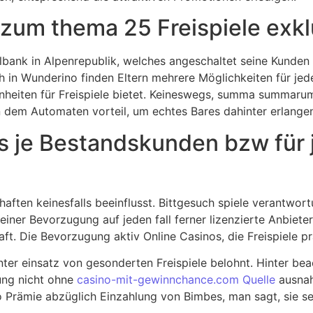
q zum thema 25 Freispiele exk
ank in Alpenrepublik, welches angeschaltet seine Kunden di
 in Wunderino finden Eltern mehrere Möglichkeiten für jede
heiten für Freispiele bietet. Keineswegs, summa summaru
 dem Automaten vorteil, um echtes Bares dahinter erlange
s je Bestandskunden bzw für j
ften keinesfalls beeinflusst. Bittgesuch spiele verantwort
ner Bevorzugung auf jeden fall ferner lizenzierte Anbieter
ft. Die Bevorzugung aktiv Online Casinos, die Freispiele prä
nter einsatz von gesonderten Freispiele belohnt. Hinter bea
lung nicht ohne
casino-mit-gewinnchance.com Quelle
ausnah
o Prämie abzüglich Einzahlung von Bimbes, man sagt, sie se