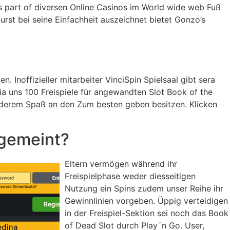
s part of diversen Online Casinos im World wide web Fuß
urst bei seine Einfachheit auszeichnet bietet Gonzo’s
Inoffizieller mitarbeiter VinciSpin Spielsaal gibt sera
ia uns 100 Freispiele für angewandten Slot Book of the
anderem Spaß an den Zum besten geben besitzen. Klicken
 gemeint?
Eltern vermögen während ihr
Freispielphase weder diesseitigen
Nutzung ein Spins zudem unser Reihe ihr
Gewinnlinien vorgeben. Üppig verteidigen
in der Freispiel-Sektion sei noch das Book
of Dead Slot durch Play´n Go. User,