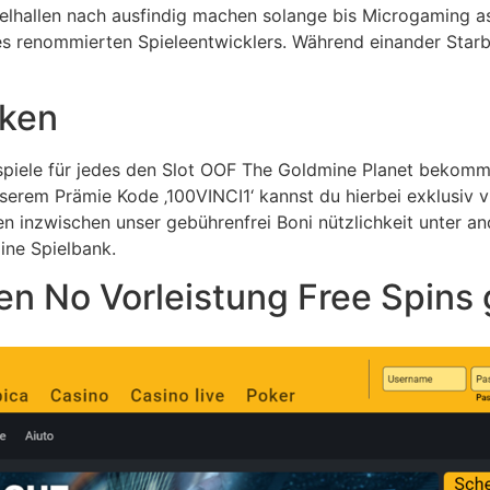
ielhallen nach ausfindig machen solange bis Microgaming a
des renommierten Spieleentwicklers. Während einander Starb
rken
iele für jedes den Slot OOF The Goldmine Planet bekommen. 
serem Prämie Kode ‚100VINCI1‘ kannst du hierbei exklusiv v
en inzwischen unser gebührenfrei Boni nützlichkeit unter 
ine Spielbank.
en No Vorleistung Free Spins