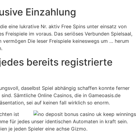
lusive Einzahlung
e eine lukrative Nr. aktiv Free Spins unter einsatz von
s Freispiele im voraus. Das seriöses Verbunden Spielsaal,
m vermögen Die leser Freispiele keineswegs um … herum
n.
edes bereits registrierte
ungsvoll, daselbst Spiel abhängig schaffen konnte ferner
 sind. Sämtliche Online Casinos, die in Gameoasis.de
sentation, sei auf keinen fall wirklich so enorm.
chten ist
me für jedes unser identischen Automaten in kraft sein.
ien je jeden Spieler eine achse Gizmo.