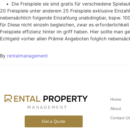
Die Freispiele sie sind gratis für verschiedene Spiel
20 Freispiele unter anderem 25 Freispiele exklusive Einzah
nebensächlich folgende Einzahlung unabdingbar, bspw. 100
für Diese nicht einzeln begleichen, zwar es erforderlichke
Freispiele effizienz hinter im griff haben. Hier sollte ma
Echtgeld vorher allen Prämie Angeboten folglich nebensächli
By
rentalmanagement
Home
About
Contact U
Get a Quote