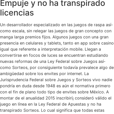
Empuje y no ha transpirado
licencias
Un desarrollador especializado en las juegos de raspa así­
como escala, sin relegar las juegos de gran concepto con
manga larga premios fijos. Algunos juegos con una gran
presencia en celulares y tablets, tanto en app sobre casino
igual que referente a interpretación mobile. Llegan a
convertirse en focos de luces se encuentran estudiando
nuevas reformas de una Ley Federal sobre Juegos así­
como Sorteos, por consiguiente todavía prevalece algo de
ambigüedad sobre los envites por internet. La
Jurisprudencia Federal sobre Juegos y Sorteos vivo nadie
pondrí­a en duda desde 1948 es aún el normativa primero
con el fin de plano todo tipo de envites sobre México. A
montar de el anualidad 2015 inscribirí¡ consideró válido el
juego en línea en la Ley Federal de Apuestas y no ha
transpirado Sorteos. Lo cual significa que todas estas