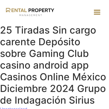
25 Tiradas Sin cargo
carente Depósito
sobre Gaming Club
casino android app
Casinos Online México
Diciembre 2024 Grupo
de Indagación Sirius