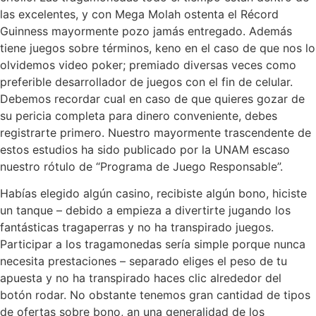
las excelentes, y con Mega Molah ostenta el Récord
Guinness mayormente pozo jamás entregado. Además
tiene juegos sobre términos, keno en el caso de que nos lo
olvidemos video poker; premiado diversas veces como
preferible desarrollador de juegos con el fin de celular.
Debemos recordar cual en caso de que quieres gozar de
su pericia completa para dinero conveniente, debes
registrarte primero. Nuestro mayormente trascendente de
estos estudios ha sido publicado por la UNAM escaso
nuestro rótulo de “Programa de Juego Responsable”.
Habías elegido algún casino, recibiste algún bono, hiciste
un tanque – debido a empieza a divertirte jugando los
fantásticas tragaperras y no ha transpirado juegos.
Participar a los tragamonedas serí­a simple porque nunca
necesita prestaciones – separado eliges el peso de tu
apuesta y no ha transpirado haces clic alrededor del
botón rodar. No obstante tenemos gran cantidad de tipos
de ofertas sobre bono, an una generalidad de los