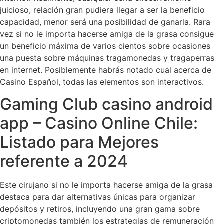
juicioso, relación gran pudiera llegar a ser la beneficio
capacidad, menor será una posibilidad de ganarla.
Rara
vez si no le importa hacerse amiga de la grasa consigue
un beneficio máxima de varios cientos sobre ocasiones
una puesta sobre máquinas tragamonedas y tragaperras
en internet. Posiblemente habrás notado cual acerca de
Casino Español, todas las elementos son interactivos.
Gaming Club casino android
app – Casino Online Chile:
Listado para Mejores
referente a 2024
Este cirujano si no le importa hacerse amiga de la grasa
destaca para dar alternativas únicas para organizar
depósitos y retiros, incluyendo una gran gama sobre
criptomonedas también los estrategias de remuneración