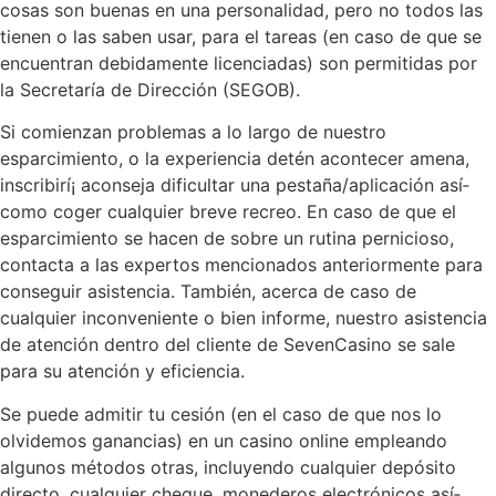
cosas son buenas en una personalidad, pero no todos las
tienen o las saben usar, para el tareas (en caso de que se
encuentran debidamente licenciadas) son permitidas por
la Secretaría de Dirección (SEGOB).
Si comienzan problemas a lo largo de nuestro
esparcimiento, o la experiencia detén acontecer amena,
inscribirí¡ aconseja dificultar una pestaña/aplicación así­
como coger cualquier breve recreo. En caso de que el
esparcimiento se hacen de sobre un rutina pernicioso,
contacta a las expertos mencionados anteriormente para
conseguir asistencia. También, acerca de caso de
cualquier inconveniente o bien informe, nuestro asistencia
de atención dentro del cliente de SevenCasino se sale
para su atención y eficiencia.
Se puede admitir tu cesión (en el caso de que nos lo
olvidemos ganancias) en un casino online empleando
algunos métodos otras, incluyendo cualquier depósito
directo, cualquier cheque, monederos electrónicos así­