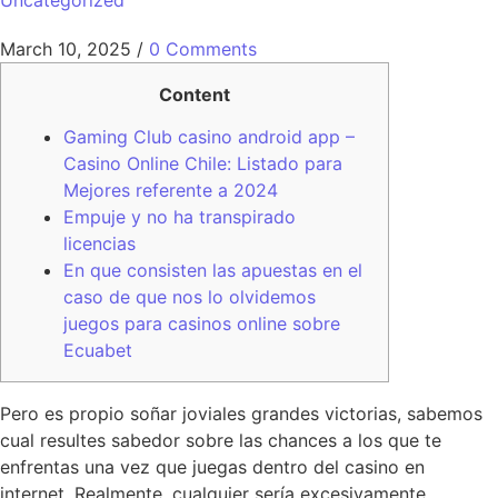
Uncategorized
March 10, 2025
/
0 Comments
Content
Gaming Club casino android app –
Casino Online Chile: Listado para
Mejores referente a 2024
Empuje y no ha transpirado
licencias
En que consisten las apuestas en el
caso de que nos lo olvidemos
juegos para casinos online sobre
Ecuabet
Pero es propio soñar joviales grandes victorias, sabemos
cual resultes sabedor sobre las chances a los que te
enfrentas una vez que juegas dentro del casino en
internet. Realmente, cualquier serí­a excesivamente