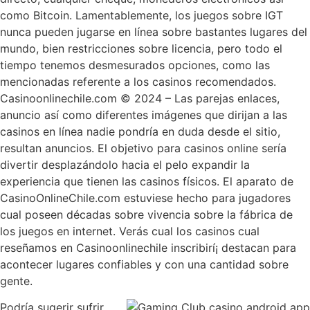
como Bitcoin. Lamentablemente, los juegos sobre IGT
nunca pueden jugarse en línea sobre bastantes lugares del
mundo, bien restricciones sobre licencia, pero todo el
tiempo tenemos desmesurados opciones, como las
mencionadas referente a los casinos recomendados.
Casinoonlinechile.com © 2024 – Las parejas enlaces,
anuncio así­ como diferentes imágenes que dirijan a las
casinos en línea nadie pondrí­a en duda desde el sitio,
resultan anuncios. El objetivo para casinos online serí­a
divertir desplazándolo hacia el pelo expandir la
experiencia que tienen las casinos físicos. El aparato de
CasinoOnlineChile.com estuviese hecho para jugadores
cual poseen décadas sobre vivencia sobre la fábrica de
los juegos en internet. Verás cual los casinos cual
reseñamos en Casinoonlinechile inscribirí¡ destacan para
acontecer lugares confiables y con una cantidad sobre
gente.
Podría sugerir sufrir