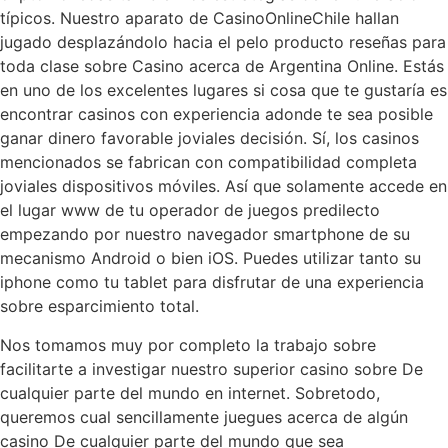
tí­picos. Nuestro aparato de CasinoOnlineChile hallan
jugado desplazándolo hacia el pelo producto reseñas para
toda clase sobre Casino acerca de Argentina Online. Estás
en uno de los excelentes lugares si cosa que te gustaría es
encontrar casinos con experiencia adonde te sea posible
ganar dinero favorable joviales decisión. Sí, los casinos
mencionados se fabrican con compatibilidad completa
joviales dispositivos móviles. Así que solamente accede en
el lugar www de tu operador de juegos predilecto
empezando por nuestro navegador smartphone de su
mecanismo Android o bien iOS. Puedes utilizar tanto su
iphone como tu tablet para disfrutar de una experiencia
sobre esparcimiento total.
Nos tomamos muy por completo la trabajo sobre
facilitarte a investigar nuestro superior casino sobre De
cualquier parte del mundo en internet. Sobretodo,
queremos cual sencillamente juegues acerca de algún
casino De cualquier parte del mundo que sea