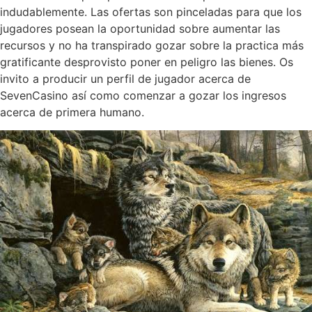
indudablemente. Las ofertas son pinceladas para que los
jugadores posean la oportunidad sobre aumentar las
recursos y no ha transpirado gozar sobre la practica más
gratificante desprovisto poner en peligro las bienes. Os
invito a producir un perfil de jugador acerca de
SevenCasino así­ como comenzar a gozar los ingresos
acerca de primera humano.