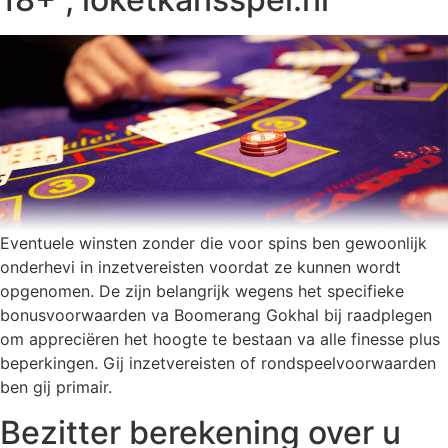
Eventuele winsten zonder die voor spins ben gewoonlijk
onderhevi in inzetvereisten voordat ze kunnen wordt
opgenomen. De zijn belangrijk wegens het specifieke
bonusvoorwaarden va Boomerang Gokhal bij raadplegen
om appreciëren het hoogte te bestaan va alle finesse plus
beperkingen. Gij inzetvereisten of rondspeelvoorwaarden
ben gij primair.
Bezitter berekening over u