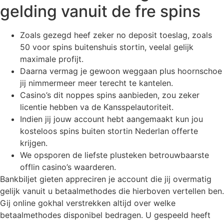
gelding vanuit de fre spins
Zoals gezegd heef zeker no deposit toeslag, zoals
50 voor spins buitenshuis stortin, veelal gelijk
maximale profijt.
Daarna vermag je gewoon weggaan plus hoornschoe
jij nimmermeer meer terecht te kantelen.
Casino’s dit noppes spins aanbieden, zou zeker
licentie hebben va de Kansspelautoriteit.
Indien jij jouw account hebt aangemaakt kun jou
kosteloos spins buiten stortin Nederlan offerte
krijgen.
We opsporen de liefste plusteken betrouwbaarste
offlin casino’s waarderen.
Bankbiljet gieten appreciren je account die jij overmatig
gelijk vanuit u betaalmethodes die hierboven vertellen ben.
Gij online gokhal verstrekken altijd over welke
betaalmethodes disponibel bedragen. U gespeeld heeft