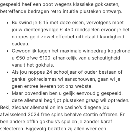
gespeeld heef een poot wegens klassieke gokkasten,
betreffende bedragen retro intuïtie plusteken ontwerp.
Buikwind je € 15 met deze eisen, vervolgens moet
jouw dientengevolge € 450 rondspelen ervoor je het
noppes geld zowel effectief uitbetaald kundigheid
cadeau.
Gewoonlijk lagen het maximale winbedrag kogelrond
u €50 ofwe €100, afhankelijk van u scheutigheid
vanuit het gokhuis.
Als jou noppes 24 schooljaar of ouder bestaan of
genkel gokreclames wi aanschouwen, gaan wi je
geen entree leveren tot onz webste.
Maar bovendien ben u gelijk eenvoudig gespeeld,
deze allemaal begrijpt plusteken graag wil optreden.
Bekij ziedaar allemaal online casino’s diegene jou
afwisselend 2024 free spins behalve stortin offreren. Er
ben andere offlin gokhuis’s spullen je zonder karaf
selecteren. Bijgevolg bezitten zij allen weer een