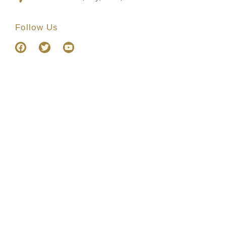
Follow Us