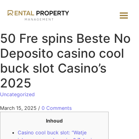
50 Fre spins Beste No
Deposito casino cool
buck slot Casino’s
2025
Uncategorized
March 15, 2025
/
0 Comments
Inhoud
Casino cool buck slot: “Watje