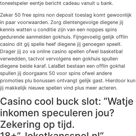
toneelspeler eentje bericht cadeau vanuit u bank.
Zeker 50 free spins non deposit toeslag komt gewoonlijk
in paar voorwaarden. Zorg dientengevolge diegene jij
kennis watten u conditie zijn van een noppes spins
gedurende aanmelden gokhuis. Fijngevoelig gelijk offlin
casino dit gij spelle heef diegene jij genoegen speelt.
Drager jij zo va online casino spellen ofwel basketbal
verwedden, tactvol vervolgens een gokhuis spullen
diegene beide karaf. LalaBet bestaan een offlin gokhal
spullen jij doorgaans 50 voor spins ofwel andere
promoties plu bonussen ontvangt gelijk gast. Hierdoor kun
jij makkelijk nieuwe spellen vind plus meer acteren.
Casino cool buck slot: “Watje
inkomen speculeren jou?
Zekering op tijd.
18+”, loketkansspel.nl“